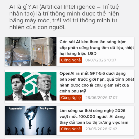
AI là gì? AI (Artifical Intelligence – Trí tuệ
nhân tạo) là trí thông minh được thể hiện
bằng máy móc, trái với trí thông minh tự
nhiên của con người.
Cơn sốt AI kéo theo làn sóng trộm
cắp phần cứng trung tâm dữ liệu, thiệt
hại hàng triệu USD
Công Nghệ
01/07/2026 10:07
OpenAI ra mắt GPT-5.6 dưới dạng
bản xem trước giới hạn, quá trình phát
hành được cho là chịu giám sát của
chính phủ Mỹ
Công Nghệ
29/06/2026 17:07
Làn sóng sa thải công nghệ 2026
vượt mốc 100.000 người: AI đang
thay đổi toàn bộ thị trường việc làm
Công Nghệ
23/05/2026 17:42