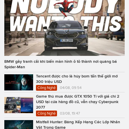
BMW gây tranh cãi khi biến màn hình ô tô thành nơi quảng bá
Spider-Man
Tencent được cho là hủy bom tấn thế giới mở
300 triệu USD
Công Nghệ
04/08, 09:54
Game thủ mua được GTX 1050 Ti với giá chỉ 2
USD tại cửa hàng đồ cũ, vẫn chạy Cyberpunk
2077
Công Nghệ
03/08, 19:47
Mistfall Hunter: Bảng Xếp Hạng Các Lớp Nhân
Vật Trong Game