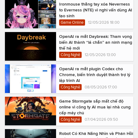
Ironmouse thẳng tay xóa Neverness
to Everness (NTE) vì nghi vấn dùng AI
tạo sinh
Game Online
12/05/2026 18:00
OpenAI ra mắt Daybreak: Tham vọng
biến AI thành “lá chắn” an ninh mạng
thế hệ mới
Công Nghệ
12/05/2026 13:00
OpenAI ra mắt plugin Codex cho
Chrome, biến trình duyệt thành trợ lý
lập trình AI
Công Nghệ
08/05/2026 17:00
Game Stormgate sắp mất chế độ
online vì công ty AI mua lại nhà cung
cấp máy chủ
Công Nghệ
07/04/2026 09:50
Robot Có Khả Năng Nhìn và Phản Hồi