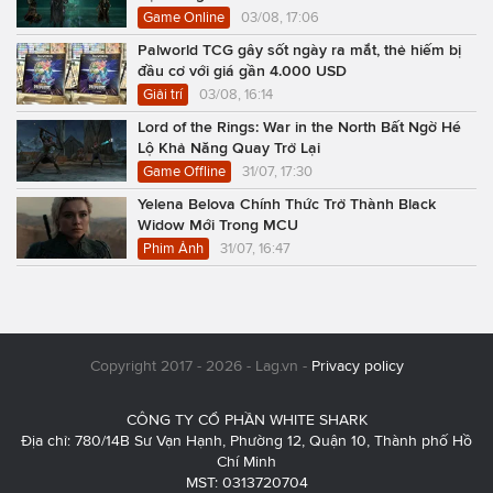
Game Online
03/08, 17:06
Palworld TCG gây sốt ngày ra mắt, thẻ hiếm bị
đầu cơ với giá gần 4.000 USD
Giải trí
03/08, 16:14
Lord of the Rings: War in the North Bất Ngờ Hé
Lộ Khả Năng Quay Trở Lại
Game Offline
31/07, 17:30
Yelena Belova Chính Thức Trở Thành Black
Widow Mới Trong MCU
Phim Ảnh
31/07, 16:47
Copyright 2017 - 2026 - Lag.vn -
Privacy policy
CÔNG TY CỔ PHẦN WHITE SHARK
Địa chỉ: 780/14B Sư Vạn Hạnh, Phường 12, Quận 10, Thành phố Hồ
Chí Minh
MST: 0313720704