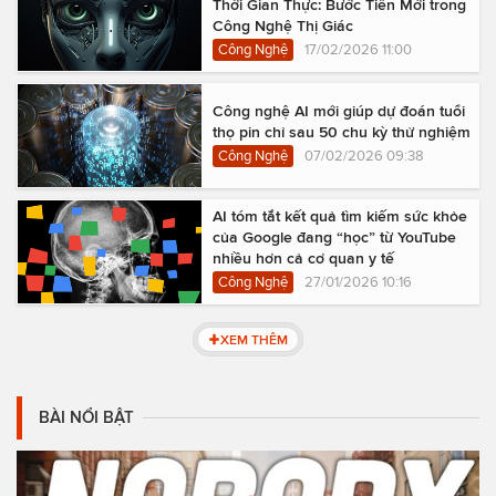
Thời Gian Thực: Bước Tiến Mới trong
Công Nghệ Thị Giác
Công Nghệ
17/02/2026 11:00
Công nghệ AI mới giúp dự đoán tuổi
thọ pin chỉ sau 50 chu kỳ thử nghiệm
Công Nghệ
07/02/2026 09:38
AI tóm tắt kết quả tìm kiếm sức khỏe
của Google đang “học” từ YouTube
nhiều hơn cả cơ quan y tế
Công Nghệ
27/01/2026 10:16
XEM THÊM
BÀI NỔI BẬT