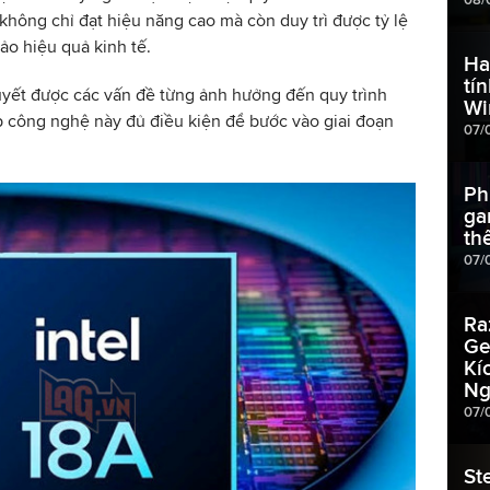
 không chỉ đạt hiệu năng cao mà còn duy trì được tỷ lệ
ảo hiệu quả kinh tế.
Ha
tí
quyết được các vấn đề từng ảnh hưởng đến quy trình
Wi
p công nghệ này đủ điều kiện để bước vào giai đoạn
07/
Ph
ga
th
07/
Ra
Ge
Kí
Ng
07/
St