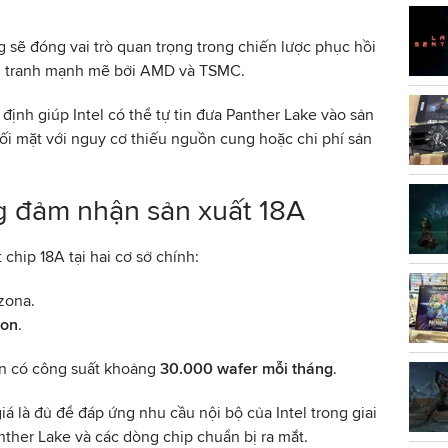
 sẽ đóng vai trò quan trọng trong chiến lược phục hồi
nh tranh mạnh mẽ bởi AMD và TSMC.
 định giúp Intel có thể tự tin đưa Panther Lake vào sản
ối mặt với nguy cơ thiếu nguồn cung hoặc chi phí sản
g đảm nhận sản xuất 18A
t chip 18A tại hai cơ sở chính:
zona.
gon
.
ện có công suất khoảng
30.000 wafer mỗi tháng
.
á là đủ để đáp ứng nhu cầu nội bộ của Intel trong giai
anther Lake và các dòng chip chuẩn bị ra mắt.