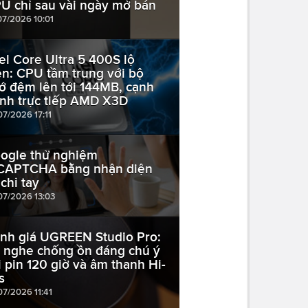
U chỉ sau vài ngày mở bán
07/2026 10:01
tel Core Ultra 5 400S lộ
ện: CPU tầm trung với bộ
ớ đệm lên tới 144MB, cạnh
anh trực tiếp AMD X3D
07/2026 17:11
ogle thử nghiệm
CAPTCHA bằng nhận diện
 chỉ tay
07/2026 13:03
nh giá UGREEN Studio Pro:
i nghe chống ồn đáng chú ý
i pin 120 giờ và âm thanh Hi-
s
07/2026 11:41