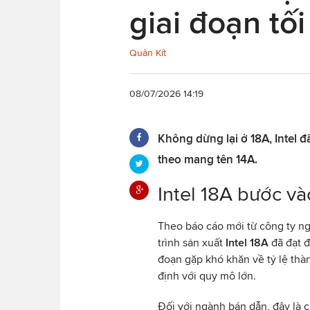
giai đoạn tối
Quân Kít
08/07/2026 14:19
Không dừng lại ở 18A, Intel đã
theo mang tên 14A.
Intel 18A bước và
Theo báo cáo mới từ công ty ng
trình sản xuất
Intel 18A
đã đạt đ
đoạn gặp khó khăn về tỷ lệ thàn
định với quy mô lớn.
Đối với ngành bán dẫn, đây là c