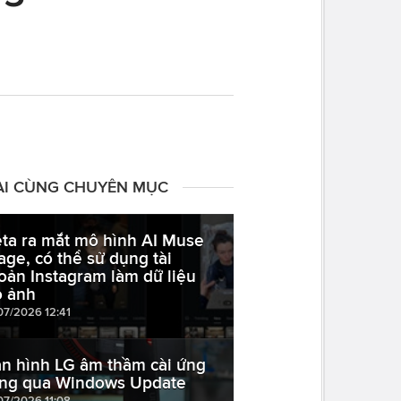
ÀI CÙNG CHUYÊN MỤC
ta ra mắt mô hình AI Muse
age, có thể sử dụng tài
oản Instagram làm dữ liệu
o ảnh
07/2026 12:41
n hình LG âm thầm cài ứng
ng qua Windows Update
07/2026 11:08