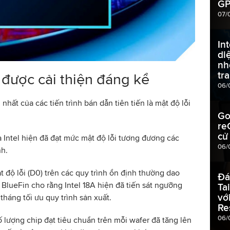
GP
07/
In
di
nh
tr
 được cải thiện đáng kể
06/
hất của các tiến trình bán dẫn tiên tiến là mật độ lỗi
Go
re
cử
a Intel hiện đã đạt mức mật độ lỗi tương đương các
06/
nh.
 độ lỗi (D0) trên các quy trình ổn định thường dao
Đá
. BlueFin cho rằng Intel 18A hiện đã tiến sát ngưỡng
Ta
vớ
háng tối ưu quy trình sản xuất.
Re
06/
 lượng chip đạt tiêu chuẩn trên mỗi wafer đã tăng lên