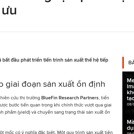
 ưu
 bắt đầu phát triển tiến trình sản xuất thế hệ tiếp
B
Me
o giai đoạn sản xuất ổn định
Im
kh
hiên cứu thị trường
BlueFin Research Partners
, tiến
tạ
08/
ược bước tiến quan trọng khi chính thức vượt qua giai
h phẩm (yield) và chuyển sang trạng thái sản xuất ổn
Mà
dụ
ột mốc có ý nghĩa đặc biệt. Một quy trình sản xuất tiên
08/