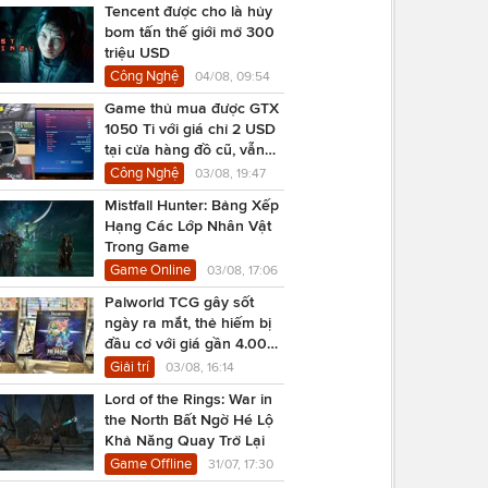
Tencent được cho là hủy
bom tấn thế giới mở 300
triệu USD
Công Nghệ
04/08, 09:54
Game thủ mua được GTX
1050 Ti với giá chỉ 2 USD
tại cửa hàng đồ cũ, vẫn
chạy Cyberpunk 2077
Công Nghệ
03/08, 19:47
Mistfall Hunter: Bảng Xếp
Hạng Các Lớp Nhân Vật
Trong Game
Game Online
03/08, 17:06
Palworld TCG gây sốt
ngày ra mắt, thẻ hiếm bị
đầu cơ với giá gần 4.000
USD
Giải trí
03/08, 16:14
Lord of the Rings: War in
the North Bất Ngờ Hé Lộ
Khả Năng Quay Trở Lại
Game Offline
31/07, 17:30