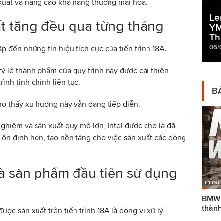
 xuất và nâng cao khả năng thương mại hóa.
Le
ất tăng đều qua từng tháng
YM
Th
06/
ập đến những tín hiệu tích cực của tiến trình 18A.
tỷ lệ thành phẩm của quy trình này được cải thiện
ình tinh chỉnh liên tục.
BÀ
o thấy xu hướng này vẫn đang tiếp diễn.
ghiệm và sản xuất quy mô lớn, Intel được cho là đã
i ổn định hơn, tạo nền tảng cho việc sản xuất các dòng
là sản phẩm đầu tiên sử dụng
CÔNG
BMW g
thành
ợc sản xuất trên tiến trình 18A là dòng vi xử lý