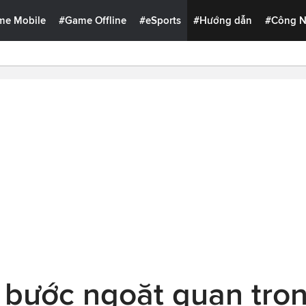
me Mobile
#Game Offline
#eSports
#Hướng dẫn
#Công 
t bước ngoặt quan trọ