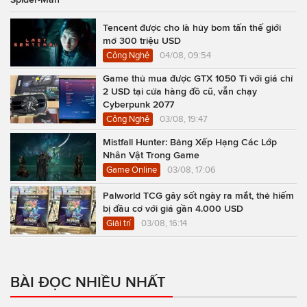
Tencent được cho là hủy bom tấn thế giới
mở 300 triệu USD
Công Nghệ
04/08, 09:54
Game thủ mua được GTX 1050 Ti với giá chỉ
2 USD tại cửa hàng đồ cũ, vẫn chạy
Cyberpunk 2077
Công Nghệ
03/08, 19:47
Mistfall Hunter: Bảng Xếp Hạng Các Lớp
Nhân Vật Trong Game
Game Online
03/08, 17:06
Palworld TCG gây sốt ngày ra mắt, thẻ hiếm
bị đầu cơ với giá gần 4.000 USD
Giải trí
03/08, 16:14
BÀI ĐỌC NHIỀU NHẤT