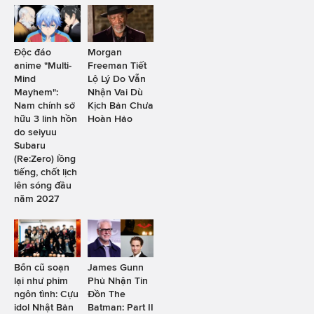
Độc đáo
Morgan
anime "Multi-
Freeman Tiết
Mind
Lộ Lý Do Vẫn
Mayhem":
Nhận Vai Dù
Nam chính sở
Kịch Bản Chưa
hữu 3 linh hồn
Hoàn Hảo
do seiyuu
Subaru
(Re:Zero) lồng
tiếng, chốt lịch
lên sóng đầu
năm 2027
Bổn cũ soạn
James Gunn
lại như phim
Phủ Nhận Tin
ngôn tình: Cựu
Đồn The
idol Nhật Bản
Batman: Part II