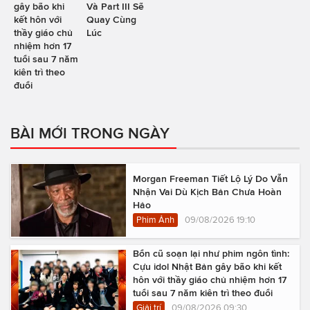
gây bão khi
Và Part III Sẽ
kết hôn với
Quay Cùng
thầy giáo chủ
Lúc
nhiệm hơn 17
tuổi sau 7 năm
kiên trì theo
đuổi
BÀI MỚI TRONG NGÀY
Morgan Freeman Tiết Lộ Lý Do Vẫn
Nhận Vai Dù Kịch Bản Chưa Hoàn
Hảo
Phim Ảnh
09/08/2026 19:10
Bổn cũ soạn lại như phim ngôn tình:
Cựu idol Nhật Bản gây bão khi kết
hôn với thầy giáo chủ nhiệm hơn 17
tuổi sau 7 năm kiên trì theo đuổi
Giải trí
09/08/2026 09:30