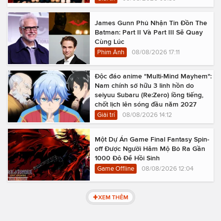
James Gunn Phủ Nhận Tin Đồn The
Batman: Part II Và Part III Sẽ Quay
Cùng Lúc
Phim Ảnh
08/08/2026 17:11
Độc đáo anime "Multi-Mind Mayhem":
Nam chính sở hữu 3 linh hồn do
seiyuu Subaru (Re:Zero) lồng tiếng,
chốt lịch lên sóng đầu năm 2027
Giải trí
08/08/2026 14:12
Một Dự Án Game Final Fantasy Spin-
off Được Người Hâm Mộ Bỏ Ra Gần
1000 Đô Để Hồi Sinh
Game Offline
08/08/2026 12:04
XEM THÊM