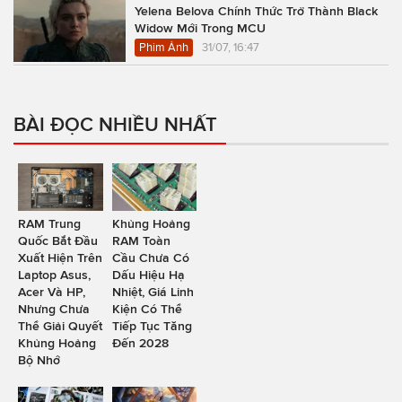
Yelena Belova Chính Thức Trở Thành Black
Widow Mới Trong MCU
Phim Ảnh
31/07, 16:47
BÀI ĐỌC NHIỀU NHẤT
RAM Trung
Khủng Hoảng
Quốc Bắt Đầu
RAM Toàn
Xuất Hiện Trên
Cầu Chưa Có
Laptop Asus,
Dấu Hiệu Hạ
Acer Và HP,
Nhiệt, Giá Linh
Nhưng Chưa
Kiện Có Thể
Thể Giải Quyết
Tiếp Tục Tăng
Khủng Hoảng
Đến 2028
Bộ Nhớ