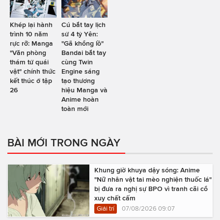
Khép lại hành
Cú bắt tay lịch
trình 10 năm
sử 4 tỷ Yên:
rực rỡ: Manga
"Gã khổng lồ"
"Văn phòng
Bandai bắt tay
thám tử quái
cùng Twin
vật" chính thức
Engine sáng
kết thúc ở tập
tạo thương
26
hiệu Manga và
Anime hoàn
toàn mới
BÀI MỚI TRONG NGÀY
Khung giờ khuya dậy sóng: Anime
"Nữ nhân vật tai mèo nghiện thuốc lá"
bị đưa ra nghị sự BPO vì tranh cãi cổ
xuy chất cấm
Giải trí
07/08/2026 09:07