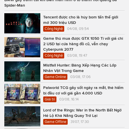
Spider-Man
Tencent được cho là hủy bom tấn thế giới
mở 300 triệu USD
Công Nghệ
04/08, 09:54
Game thủ mua được GTX 1050 Ti với giá chỉ
2 USD tại cửa hàng đồ cũ, vẫn chạy
Cyberpunk 2077
Công Nghệ
03/08, 19:47
Mistfall Hunter: Bảng Xếp Hạng Các Lớp
Nhân Vật Trong Game
Game Online
03/08, 17:06
Palworld TCG gây sốt ngày ra mắt, thẻ hiếm
bị đầu cơ với giá gần 4.000 USD
Giải trí
03/08, 16:14
Lord of the Rings: War in the North Bất Ngờ
Hé Lộ Khả Năng Quay Trở Lại
Game Offline
31/07, 17:30