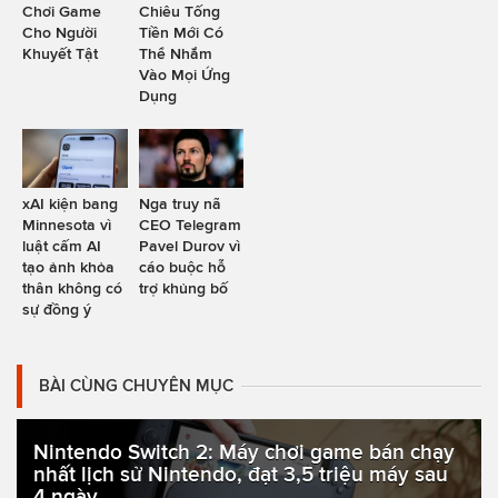
Chơi Game
Chiêu Tống
Cho Người
Tiền Mới Có
Khuyết Tật
Thể Nhắm
Vào Mọi Ứng
Dụng
xAI kiện bang
Nga truy nã
Minnesota vì
CEO Telegram
luật cấm AI
Pavel Durov vì
tạo ảnh khỏa
cáo buộc hỗ
thân không có
trợ khủng bố
sự đồng ý
BÀI CÙNG CHUYÊN MỤC
Nintendo Switch 2: Máy chơi game bán chạy
nhất lịch sử Nintendo, đạt 3,5 triệu máy sau
4 ngày