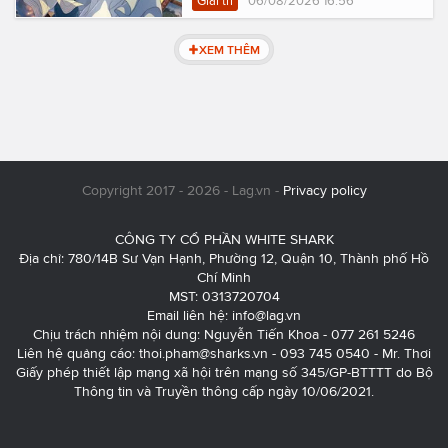
Giải trí
06/08/2026 16:56
XEM THÊM
Copyright 2017 - 2026 - Lag.vn -
Privacy policy
CÔNG TY CỔ PHẦN WHITE SHARK
Địa chỉ: 780/14B Sư Vạn Hạnh, Phường 12, Quận 10, Thành phố Hồ
Chí Minh
MST: 0313720704
Email liên hệ:
info@lag.vn
Chịu trách nhiệm nội dung: Nguyễn Tiến Khoa - 077 261 5246
Liên hệ quảng cáo:
thoi.pham@sharks.vn
- 093 745 0540 - Mr. Thơi
Giấy phép thiết lập mạng xã hội trên mạng số 345/GP-BTTTT do Bộ
Thông tin và Truyền thông cấp ngày 10/06/2021.