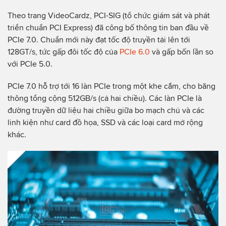
Theo trang VideoCardz, PCI-SIG (tổ chức giám sát và phát
triển chuẩn PCI Express) đã công bố thông tin ban đầu về
PCIe 7.0. Chuẩn mới này đạt tốc độ truyền tải lên tới
128GT/s, tức gấp đôi tốc độ của
PCIe 6.0
và gấp bốn lần so
với PCIe 5.0.
PCIe 7.0 hỗ trợ tới 16 làn PCIe trong một khe cắm, cho băng
thông tổng cộng 512GB/s (cả hai chiều). Các làn PCIe là
đường truyền dữ liệu hai chiều giữa bo mạch chủ và các
linh kiện như card đồ họa, SSD và các loại card mở rộng
khác.