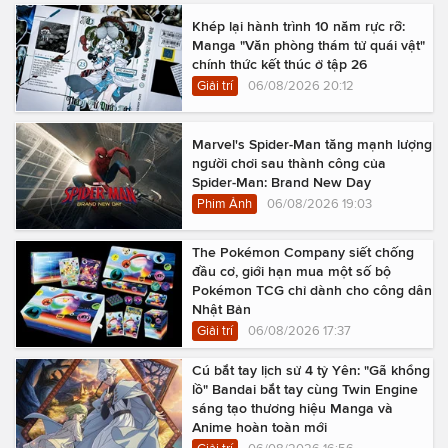
Khép lại hành trình 10 năm rực rỡ:
Manga "Văn phòng thám tử quái vật"
chính thức kết thúc ở tập 26
Giải trí
06/08/2026 20:12
Marvel's Spider-Man tăng mạnh lượng
người chơi sau thành công của
Spider-Man: Brand New Day
Phim Ảnh
06/08/2026 19:03
The Pokémon Company siết chống
đầu cơ, giới hạn mua một số bộ
Pokémon TCG chỉ dành cho công dân
Nhật Bản
Giải trí
06/08/2026 17:37
Cú bắt tay lịch sử 4 tỷ Yên: "Gã khổng
lồ" Bandai bắt tay cùng Twin Engine
sáng tạo thương hiệu Manga và
Anime hoàn toàn mới