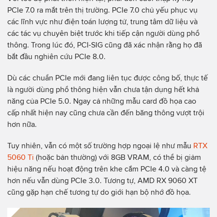
PCIe 7.0 ra mắt trên thị trường. PCIe 7.0 chủ yếu phục vụ
các lĩnh vực như điện toán lượng tử, trung tâm dữ liệu và
các tác vụ chuyên biệt trước khi tiếp cận người dùng phổ
thông. Trong lúc đó, PCI-SIG cũng đã xác nhận rằng họ đã
bắt đầu nghiên cứu PCIe 8.0.
Dù các chuẩn PCIe mới đang liên tục được công bố, thực tế
là người dùng phổ thông hiện vẫn chưa tận dụng hết khả
năng của PCIe 5.0. Ngay cả những mẫu card đồ họa cao
cấp nhất hiện nay cũng chưa cần đến băng thông vượt trội
hơn nữa.
Tuy nhiên, vẫn có một số trường hợp ngoại lệ như mẫu
RTX
5060 Ti
(hoặc bản thường) với 8GB VRAM, có thể bị giảm
hiệu năng nếu hoạt động trên khe cắm PCIe 4.0 và càng tệ
hơn nếu vẫn dùng PCIe 3.0. Tương tự, AMD RX 9060 XT
cũng gặp hạn chế tương tự do giới hạn bộ nhớ đồ họa.