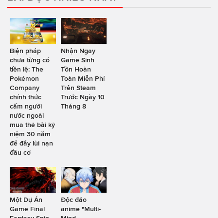
Biện pháp
Nhận Ngay
chưa từng có
Game Sinh
tiền lệ: The
Tồn Hoàn
Pokémon
Toàn Miễn Phí
Company
Trên Steam
chính thức
Trước Ngày 10
cấm người
Tháng 8
nước ngoài
mua thẻ bài kỷ
niệm 30 năm
để đẩy lùi nạn
đầu cơ
Một Dự Án
Độc đáo
Game Final
anime "Multi-