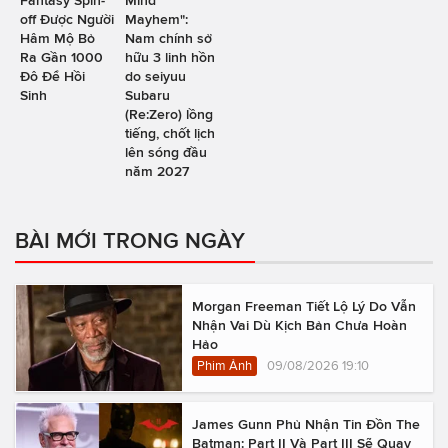
Fantasy Spin-
Mind
off Được Người
Mayhem":
Hâm Mộ Bỏ
Nam chính sở
Ra Gần 1000
hữu 3 linh hồn
Đô Để Hồi
do seiyuu
Sinh
Subaru
(Re:Zero) lồng
tiếng, chốt lịch
lên sóng đầu
năm 2027
BÀI MỚI TRONG NGÀY
Morgan Freeman Tiết Lộ Lý Do Vẫn
Nhận Vai Dù Kịch Bản Chưa Hoàn
Hảo
Phim Ảnh
09/08/2026 19:10
James Gunn Phủ Nhận Tin Đồn The
Batman: Part II Và Part III Sẽ Quay