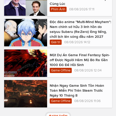
Cùng Lúc
Phim Ảnh
08/08/2026 17:11
Độc đáo anime "Multi-Mind Mayhem":
Nam chính sở hữu 3 linh hồn do
seiyuu Subaru (Re:Zero) lồng tiếng,
chốt lịch lên sóng đầu năm 2027
Giải trí
08/08/2026 14:12
Một Dự Án Game Final Fantasy Spin-
off Được Người Hâm Mộ Bỏ Ra Gần
1000 Đô Để Hồi Sinh
Game Offline
08/08/2026 12:04
Nhận Ngay Game Sinh Tồn Hoàn
Toàn Miễn Phí Trên Steam Trước
Ngày 10 Tháng 8
Game Offline
08/08/2026 11:06
XEM THÊM