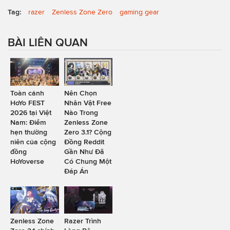
Tag:
razer
Zenless Zone Zero
gaming gear
BÀI LIÊN QUAN
Toàn cảnh
Nên Chọn
HoYo FEST
Nhân Vật Free
2026 tại Việt
Nào Trong
Nam: Điểm
Zenless Zone
hẹn thường
Zero 3.1? Cộng
niên của cộng
Đồng Reddit
đồng
Gần Như Đã
HoYoverse
Có Chung Một
Đáp Án
Zenless Zone
Razer Trình