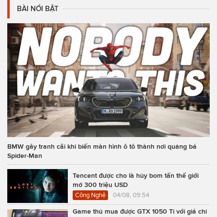
BÀI NỔI BẬT
BMW gây tranh cãi khi biến màn hình ô tô thành nơi quảng bá
Spider-Man
Tencent được cho là hủy bom tấn thế giới
mở 300 triệu USD
Công Nghệ
04/08, 09:54
Game thủ mua được GTX 1050 Ti với giá chỉ