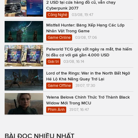
2 USD tại cửa hàng đồ cũ, vẫn chạy
Cyberpunk 2077
Công Nghệ
03/08, 19:47
Mistfall Hunter: Bảng Xếp Hạng Các Lớp
Nhân Vật Trong Game
Game Online
03/08, 17:06
Palworld TCG gây sốt ngày ra mắt, thẻ hiếm
bị đầu cơ với giá gần 4.000 USD
Giải trí
03/08, 16:14
Lord of the Rings: War in the North Bất Ngờ
Hé Lộ Khả Năng Quay Trở Lại
Game Offline
31/07, 17:30
Yelena Belova Chính Thức Trở Thành Black
Widow Mới Trong MCU
Phim Ảnh
31/07, 16:47
BÀI ĐỌC NHIỀU NHẤT