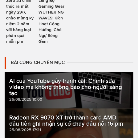
Zero 3.1 chính
Làng Bộ
thức ra mắt
Gaming Gear
ngày 29/7,
WUTHERING
chào mừng kỷ
WAVES: Kích
niệm 2 năm
Hoạt Cộng
với hàng loạt
Hưởng, Chế
phần quà
Ngự Sóng
miễn phí
Gầm
BÀI CÙNG CHUYÊN MỤC
AI của YouTube gây tranh cãi: Chỉnh sửa
video mà không thông báo cho người sáng
tạo
26/08/2025 10:00
Radeon RX 9070 XT trở thành card AMD
đầu tiên ghi nhận sự cố chảy đầu nối 16-pin
25/08/2025 17:21