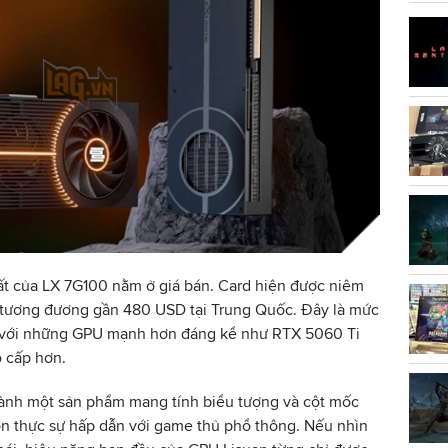
ất của LX 7G100 nằm ở giá bán. Card hiện được niêm
 tương đương gần 480 USD tại Trung Quốc. Đây là mức
c với những GPU mạnh hơn đáng kể như RTX 5060 Ti
o cấp hơn.
hành một sản phẩm mang tính biểu tượng và cột mốc
ọn thực sự hấp dẫn với game thủ phổ thông. Nếu nhìn