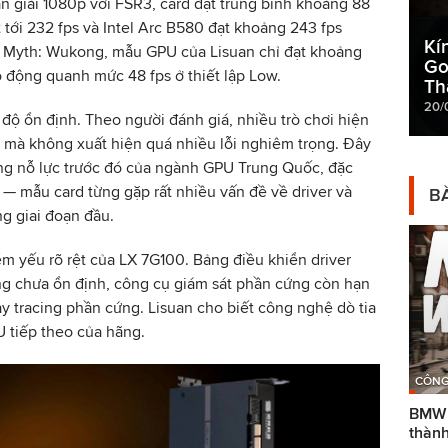
 giải 1080p với FSR3, card đạt trung bình khoảng 88
 tới 232 fps và Intel Arc B580 đạt khoảng 243 fps
Kí
ck Myth: Wukong, mẫu GPU của Lisuan chỉ đạt khoảng
Go
o động quanh mức 48 fps ở thiết lập Low.
Th
20/
độ ổn định. Theo người đánh giá, nhiều trò chơi hiện
ru mà không xuất hiện quá nhiều lỗi nghiêm trọng. Đây
ững nỗ lực trước đó của ngành GPU Trung Quốc, đặc
— mẫu card từng gặp rất nhiều vấn đề về driver và
BÀ
g giai đoạn đầu.
m yếu rõ rệt của LX 7G100. Bảng điều khiển driver
ng chưa ổn định, công cụ giám sát phần cứng còn hạn
ray tracing phần cứng. Lisuan cho biết công nghệ dò tia
U tiếp theo của hãng.
CÔNG
BMW g
thành