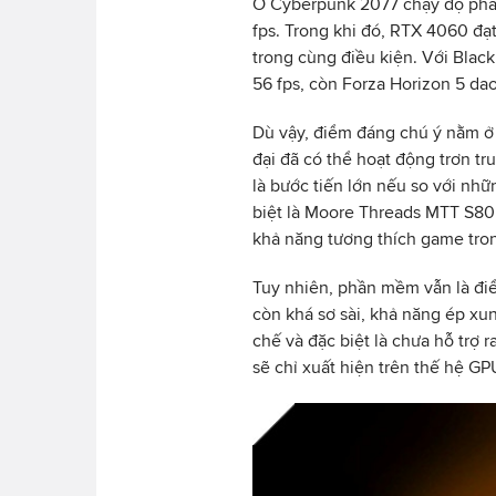
Ở Cyberpunk 2077 chạy độ phân
fps. Trong khi đó, RTX 4060 đạt
trong cùng điều kiện. Với Bla
56 fps, còn Forza Horizon 5 da
Dù vậy, điểm đáng chú ý nằm ở 
đại đã có thể hoạt động trơn t
là bước tiến lớn nếu so với nh
biệt là Moore Threads MTT S80 
khả năng tương thích game tron
Tuy nhiên, phần mềm vẫn là điể
còn khá sơ sài, khả năng ép xu
chế và đặc biệt là chưa hỗ trợ 
sẽ chỉ xuất hiện trên thế hệ GP