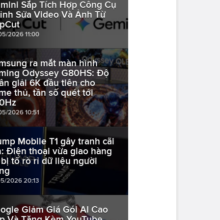
mini Sắp Tích Hợp Công Cụ
ỉnh Sửa Video Và Ảnh Từ
pCut
05/2026 11:00
msung ra mắt màn hình
ming Odyssey G80HS: Độ
ân giải 6K đầu tiên cho
me thủ, tần số quét tới
0Hz
05/2026 10:51
ump Mobile T1 gây tranh cãi
n: Điện thoại vừa giao hàng
bị tố rò rỉ dữ liệu người
ng
05/2026 20:13
ogle Giảm Giá Gói AI Cao
p Và Tặng Kèm YouTube