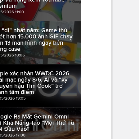
emium
05/2026 11:00
 “dị” nhất năm: Game thủ
ét hơn 15.000 ảnh GIF chạy
ên 13 màn hình ngay bên
ong case
05/2026 10:05
ple xác nhận WWDC 2026
ai mạc ngày 8/6, AI và “kỷ
uyên hậu Tim Cook” trở
ành tâm điểm
05/2026 19:05
ogle Ra Mắt Gemini Omni
i Khả Năng Tạo “Mọi Thứ Từ
i Đầu Vào”
05/2026 17:00