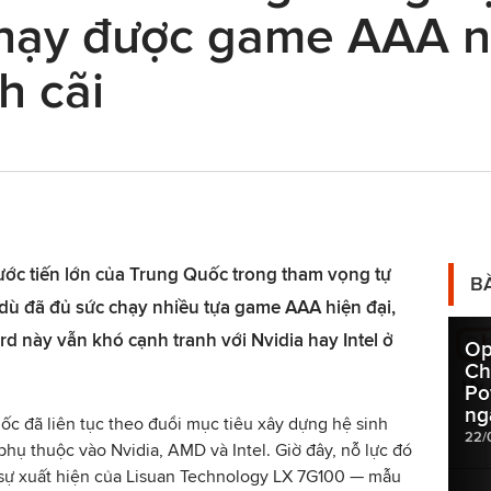
hạy được game AAA n
h cãi
ớc tiến lớn của Trung Quốc trong tham vọng tự
B
dù đã đủ sức chạy nhiều tựa game AAA hiện đại,
rd này vẫn khó cạnh tranh với Nvidia hay Intel ở
Op
Ch
Po
ng
c đã liên tục theo đuổi mục tiêu xây dựng hệ sinh
22/
hụ thuộc vào Nvidia, AMD và Intel. Giờ đây, nỗ lực đó
 sự xuất hiện của Lisuan Technology LX 7G100 — mẫu