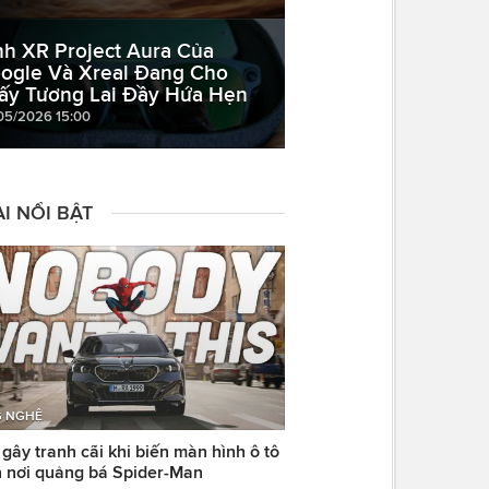
nh XR Project Aura Của
ogle Và Xreal Đang Cho
ấy Tương Lai Đầy Hứa Hẹn
05/2026 15:00
I NỔI BẬT
 NGHỆ
ây tranh cãi khi biến màn hình ô tô
 nơi quảng bá Spider-Man