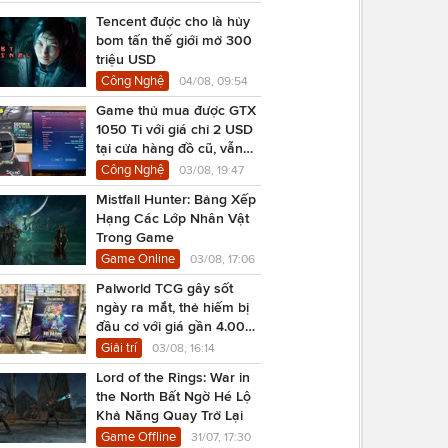
Tencent được cho là hủy
bom tấn thế giới mở 300
triệu USD
Công Nghệ
04/08, 09:54
Game thủ mua được GTX
1050 Ti với giá chỉ 2 USD
tại cửa hàng đồ cũ, vẫn
chạy Cyberpunk 2077
Công Nghệ
03/08, 19:47
Mistfall Hunter: Bảng Xếp
Hạng Các Lớp Nhân Vật
Trong Game
Game Online
03/08, 17:06
Palworld TCG gây sốt
ngày ra mắt, thẻ hiếm bị
đầu cơ với giá gần 4.000
USD
Giải trí
03/08, 16:14
Lord of the Rings: War in
the North Bất Ngờ Hé Lộ
Khả Năng Quay Trở Lại
Game Offline
31/07, 17:30