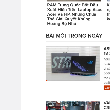
RAM Trung Quốc Bắt Đầu
K
Xuất Hiện Trên Laptop Asus,
r
Acer Và HP, Nhưng Chưa
t
Thể Giải Quyết Khủng
k
Hoảng Bộ Nhớ
BÀI MỚI TRONG NGÀY
AS
18 
ASU
SCA
vi x
509
tác 
suất
Côn
VA
CR