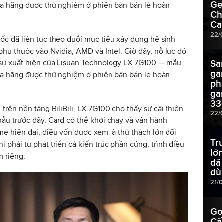
Ge
ủa hãng được thử nghiệm ở phiên bản bán lẻ hoàn
Ch
Ca
22/
c đã liên tục theo đuổi mục tiêu xây dựng hệ sinh
hụ thuộc vào Nvidia, AMD và Intel. Giờ đây, nỗ lực đó
 sự xuất hiện của Lisuan Technology LX 7G100 — mẫu
Sa
ga
ủa hãng được thử nghiệm ở phiên bản bán lẻ hoàn
ph
ga
33
trên nền tảng BiliBili, LX 7G100 cho thấy sự cải thiện
22/
u trước đây. Card có thể khởi chạy và vận hành
me hiện đại, điều vốn được xem là thử thách lớn đối
Tr
i phải tự phát triển cả kiến trúc phần cứng, trình điều
lớ
m riêng.
đã 
dù
21/
Go
Cấ