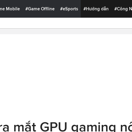
me Mobile
#Game Offline
#eSports
#Hướng dẫn
#Công 
ra mắt GPU gaming nội