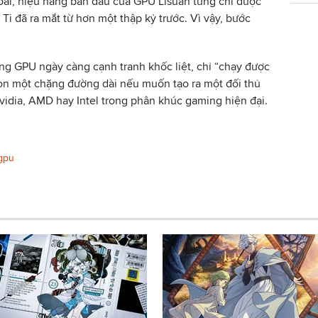
ngoái, hiệu năng ban đầu của GPU Lisuan từng chỉ được
i đã ra mắt từ hơn một thập kỷ trước. Vì vậy, bước
ờng GPU ngày càng cạnh tranh khốc liệt, chỉ “chạy được
còn một chặng đường dài nếu muốn tạo ra một đối thủ
Nvidia, AMD hay Intel trong phân khúc gaming hiện đại.
gpu