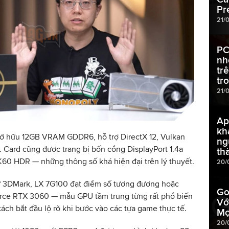
Pr
21/
PC
nh
tr
tr
21/
Ap
kh
sở hữu 12GB VRAM GDDR6, hỗ trợ DirectX 12, Vulkan
ng
 Card cũng được trang bị bốn cổng DisplayPort 1.4a
th
8K60 HDR — những thông số khá hiện đại trên lý thuyết.
20/
hư 3DMark, LX 7G100 đạt điểm số tương đương hoặc
Go
orce RTX 3060 — mẫu GPU tầm trung từng rất phổ biến
Vớ
ách bắt đầu lộ rõ khi bước vào các tựa game thực tế.
Mọ
20/