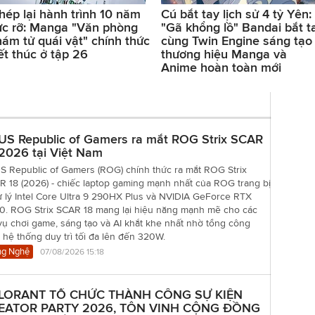
hép lại hành trình 10 năm
Cú bắt tay lịch sử 4 tỷ Yên:
ực rỡ: Manga "Văn phòng
"Gã khổng lồ" Bandai bắt t
hám tử quái vật" chính thức
cùng Twin Engine sáng tạo
ết thúc ở tập 26
thương hiệu Manga và
Anime hoàn toàn mới
US Republic of Gamers ra mắt ROG Strix SCAR
2026 tại Việt Nam
S Republic of Gamers (ROG) chính thức ra mắt ROG Strix
R 18 (2026) - chiếc laptop gaming mạnh nhất của ROG trang bị
ử lý Intel Core Ultra 9 290HX Plus và NVIDIA GeForce RTX
0. ROG Strix SCAR 18 mang lại hiệu năng mạnh mẽ cho các
vụ chơi game, sáng tạo và AI khắt khe nhất nhờ tổng công
 hệ thống duy trì tối đa lên đến 320W.
g Nghệ
07/08/2026 15:18
LORANT TỔ CHỨC THÀNH CÔNG SỰ KIỆN
EATOR PARTY 2026, TÔN VINH CỘNG ĐỒNG