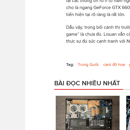
lại các thông tin rò rỉ từ năm 
cho là ngang GeForce GTX 660 T
tiến hiện tại rõ ràng là rất lớn.
Dẫu vậy, trong bối cảnh thị trư
game” là chưa đủ. Lisuan vẫn 
thực sự đủ sức cạnh tranh với 
Tag:
Trung Quốc
card đồ hoạ
BÀI ĐỌC NHIỀU NHẤT