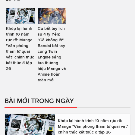
Khép lại hành
Cú bắt tay lịch
trình 10 năm
sử 4 tỷ Yên:
rực rỡ: Manga
"Gã khổng lồ"
"Văn phòng
Bandai bắt tay
thám tử quái
cùng Twin
vật" chính thức
Engine sáng
kết thúc ở tập
tạo thương
26
hiệu Manga và
Anime hoàn
toàn mới
BÀI MỚI TRONG NGÀY
Khép lại hành trình 10 năm rực rỡ:
Manga "Văn phòng thám tử quái vật"
chính thức kết thúc ở tập 26