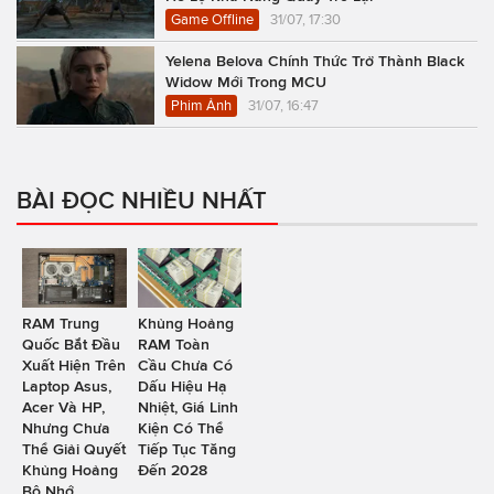
Game Offline
31/07, 17:30
Yelena Belova Chính Thức Trở Thành Black
Widow Mới Trong MCU
Phim Ảnh
31/07, 16:47
BÀI ĐỌC NHIỀU NHẤT
RAM Trung
Khủng Hoảng
Quốc Bắt Đầu
RAM Toàn
Xuất Hiện Trên
Cầu Chưa Có
Laptop Asus,
Dấu Hiệu Hạ
Acer Và HP,
Nhiệt, Giá Linh
Nhưng Chưa
Kiện Có Thể
Thể Giải Quyết
Tiếp Tục Tăng
Khủng Hoảng
Đến 2028
Bộ Nhớ