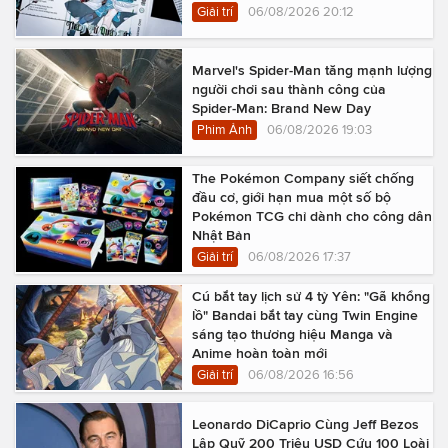
Giải trí
06/08/2026 20:12
Marvel's Spider-Man tăng mạnh lượng
người chơi sau thành công của
Spider-Man: Brand New Day
Phim Ảnh
06/08/2026 19:03
The Pokémon Company siết chống
đầu cơ, giới hạn mua một số bộ
Pokémon TCG chỉ dành cho công dân
Nhật Bản
Giải trí
06/08/2026 17:37
Cú bắt tay lịch sử 4 tỷ Yên: "Gã khổng
lồ" Bandai bắt tay cùng Twin Engine
sáng tạo thương hiệu Manga và
Anime hoàn toàn mới
Giải trí
06/08/2026 16:56
Leonardo DiCaprio Cùng Jeff Bezos
Lập Quỹ 200 Triệu USD Cứu 100 Loài