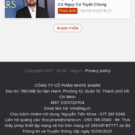
Có Nguy Cơ Tuyệt Chủng
Phim Ảnh
06/08/2026 16:21
XEM THÊM
Copyright 2017 - 2026 - Lag.vn -
Privacy policy
CÔNG TY CỔ PHẦN WHITE SHARK
Địa chỉ: 780/14B Sư Vạn Hạnh, Phường 12, Quận 10, Thành phố Hồ
Chí Minh
MST: 0313720704
Email liên hệ:
info@lag.vn
Chịu trách nhiệm nội dung: Nguyễn Tiến Khoa - 077 261 5246
Liên hệ quảng cáo:
thoi.pham@sharks.vn
- 093 745 0540 - Mr. Thơi
Giấy phép thiết lập mạng xã hội trên mạng số 345/GP-BTTTT do Bộ
Thông tin và Truyền thông cấp ngày 10/06/2021.