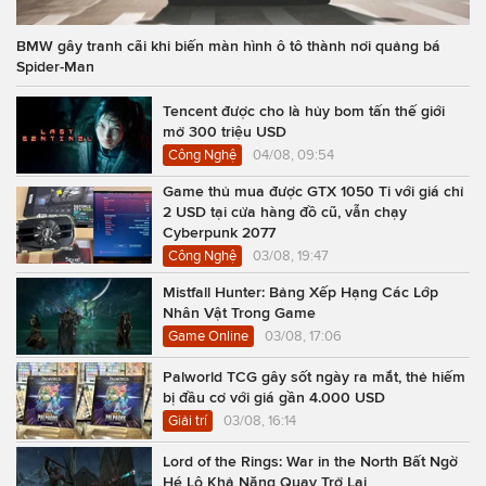
BMW gây tranh cãi khi biến màn hình ô tô thành nơi quảng bá
Spider-Man
Tencent được cho là hủy bom tấn thế giới
mở 300 triệu USD
Công Nghệ
04/08, 09:54
Game thủ mua được GTX 1050 Ti với giá chỉ
2 USD tại cửa hàng đồ cũ, vẫn chạy
Cyberpunk 2077
Công Nghệ
03/08, 19:47
Mistfall Hunter: Bảng Xếp Hạng Các Lớp
Nhân Vật Trong Game
Game Online
03/08, 17:06
Palworld TCG gây sốt ngày ra mắt, thẻ hiếm
bị đầu cơ với giá gần 4.000 USD
Giải trí
03/08, 16:14
Lord of the Rings: War in the North Bất Ngờ
Hé Lộ Khả Năng Quay Trở Lại