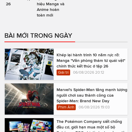
26
hiệu Manga và
Anime hoàn
toàn mới
BÀI MỚI TRONG NGÀY
Khép lại hành trình 10 năm rực rỡ:
Manga "Văn phòng thám tử quái vật"
chính thức kết thúc ở tập 26
Giải trí
06/08/2026 20:12
Marvel's Spider-Man tăng mạnh lượng
người chơi sau thành công của
Spider-Man: Brand New Day
Phim Ảnh
06/08/2026 19:03
The Pokémon Company siết chống
đầu cơ, giới hạn mua một số bộ