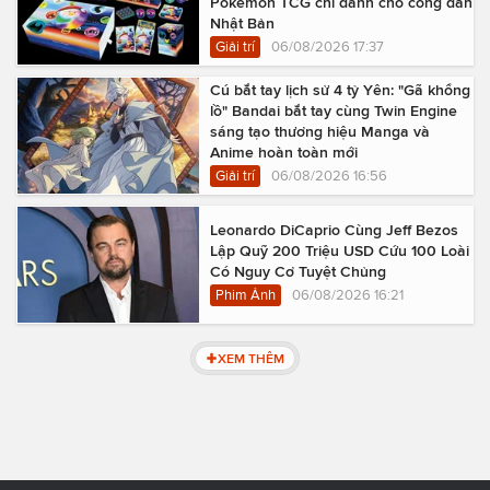
Pokémon TCG chỉ dành cho công dân
Nhật Bản
Giải trí
06/08/2026 17:37
Cú bắt tay lịch sử 4 tỷ Yên: "Gã khổng
lồ" Bandai bắt tay cùng Twin Engine
sáng tạo thương hiệu Manga và
Anime hoàn toàn mới
Giải trí
06/08/2026 16:56
Leonardo DiCaprio Cùng Jeff Bezos
Lập Quỹ 200 Triệu USD Cứu 100 Loài
Có Nguy Cơ Tuyệt Chủng
Phim Ảnh
06/08/2026 16:21
XEM THÊM