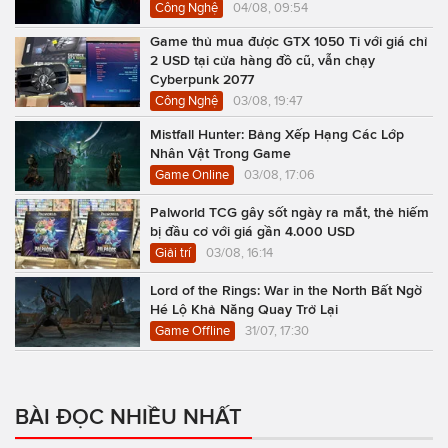
Công Nghệ
04/08, 09:54
Game thủ mua được GTX 1050 Ti với giá chỉ
2 USD tại cửa hàng đồ cũ, vẫn chạy
Cyberpunk 2077
Công Nghệ
03/08, 19:47
Mistfall Hunter: Bảng Xếp Hạng Các Lớp
Nhân Vật Trong Game
Game Online
03/08, 17:06
Palworld TCG gây sốt ngày ra mắt, thẻ hiếm
bị đầu cơ với giá gần 4.000 USD
Giải trí
03/08, 16:14
Lord of the Rings: War in the North Bất Ngờ
Hé Lộ Khả Năng Quay Trở Lại
Game Offline
31/07, 17:30
BÀI ĐỌC NHIỀU NHẤT