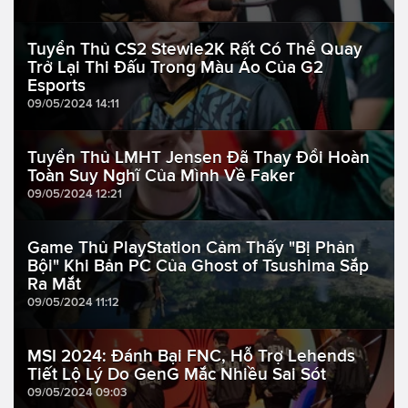
Tuyển Thủ CS2 Stewie2K Rất Có Thể Quay
Trở Lại Thi Đấu Trong Màu Áo Của G2
Esports
09/05/2024 14:11
Tuyển Thủ LMHT Jensen Đã Thay Đổi Hoàn
Toàn Suy Nghĩ Của Mình Về Faker
09/05/2024 12:21
Game Thủ PlayStation Cảm Thấy "Bị Phản
Bội" Khi Bản PC Của Ghost of Tsushima Sắp
Ra Mắt
09/05/2024 11:12
MSI 2024: Đánh Bại FNC, Hỗ Trợ Lehends
Tiết Lộ Lý Do GenG Mắc Nhiều Sai Sót
09/05/2024 09:03