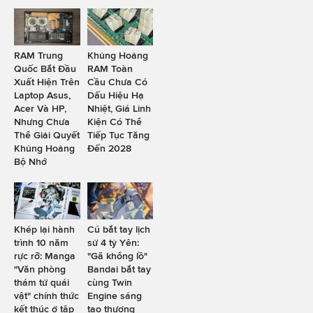
RAM Trung
Khủng Hoảng
Quốc Bắt Đầu
RAM Toàn
Xuất Hiện Trên
Cầu Chưa Có
Laptop Asus,
Dấu Hiệu Hạ
Acer Và HP,
Nhiệt, Giá Linh
Nhưng Chưa
Kiện Có Thể
Thể Giải Quyết
Tiếp Tục Tăng
Khủng Hoảng
Đến 2028
Bộ Nhớ
Khép lại hành
Cú bắt tay lịch
trình 10 năm
sử 4 tỷ Yên:
rực rỡ: Manga
"Gã khổng lồ"
"Văn phòng
Bandai bắt tay
thám tử quái
cùng Twin
vật" chính thức
Engine sáng
kết thúc ở tập
tạo thương