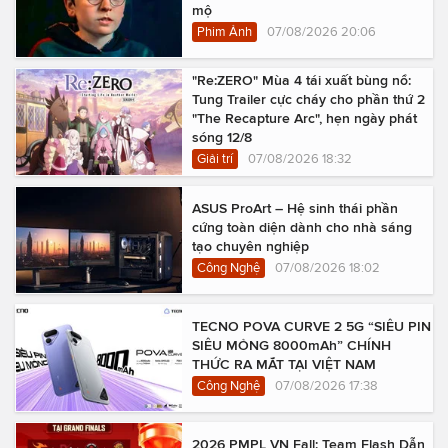
mộ
Phim Ảnh
07/08/2026 20:06
"Re:ZERO" Mùa 4 tái xuất bùng nổ:
Tung Trailer cực cháy cho phần thứ 2
"The Recapture Arc", hẹn ngày phát
sóng 12/8
Giải trí
07/08/2026 18:32
ASUS ProArt – Hệ sinh thái phần
cứng toàn diện dành cho nhà sáng
tạo chuyên nghiệp
Công Nghệ
07/08/2026 18:02
TECNO POVA CURVE 2 5G “SIÊU PIN
SIÊU MỎNG 8000mAh” CHÍNH
THỨC RA MẮT TẠI VIỆT NAM
Công Nghệ
07/08/2026 17:38
2026 PMPL VN Fall: Team Flash Dẫn