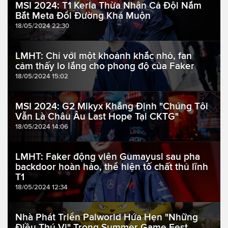
MSI 2024: T1 Keria Thừa Nhận Cả Đội Nắm
Bắt Meta Đổi Đường Khá Muộn
18/05/2024 22:30
LMHT: Chỉ với một khoảnh khắc nhỏ, fan
cảm thấy lo lắng cho phong độ của Faker
18/05/2024 15:02
MSI 2024: G2 Mikyx Khẳng Định "Chúng Tôi
Vẫn Là Châu Âu Last Hope Tại CKTG"
18/05/2024 14:06
LMHT: Faker động viên Gumayusi sau pha
backdoor hoàn hảo, thể hiện tố chất thủ lĩnh
T1
18/05/2024 12:34
Nhà Phát Triển Palworld Hứa Hẹn "Những
Điều Thú Vị" Trong Summer Game Fest