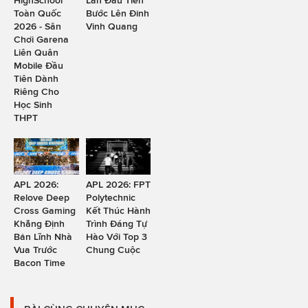
HighSchool
Lần Đầu Tiên
Toàn Quốc
Bước Lên Đỉnh
2026 - Sân
Vinh Quang
Chơi Garena
Liên Quân
Mobile Đầu
Tiên Dành
Riêng Cho
Học Sinh
THPT
APL 2026:
APL 2026: FPT
Relove Deep
Polytechnic
Cross Gaming
Kết Thúc Hành
Khẳng Định
Trình Đáng Tự
Bản Lĩnh Nhà
Hào Với Top 3
Vua Trước
Chung Cuộc
Bacon Time