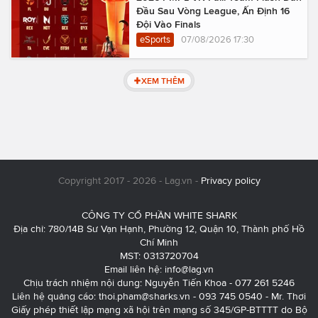
Đầu Sau Vòng League, Ấn Định 16
Đội Vào Finals
eSports
07/08/2026 17:30
XEM THÊM
Copyright 2017 - 2026 - Lag.vn -
Privacy policy
CÔNG TY CỔ PHẦN WHITE SHARK
Địa chỉ: 780/14B Sư Vạn Hạnh, Phường 12, Quận 10, Thành phố Hồ
Chí Minh
MST: 0313720704
Email liên hệ:
info@lag.vn
Chịu trách nhiệm nội dung: Nguyễn Tiến Khoa - 077 261 5246
Liên hệ quảng cáo:
thoi.pham@sharks.vn
- 093 745 0540 - Mr. Thơi
Giấy phép thiết lập mạng xã hội trên mạng số 345/GP-BTTTT do Bộ