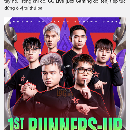
tay họ. Trong khi đó,
GG Live (Box Gaming
đổi tên) tiếp tục
đứng ở vị trí thứ ba.