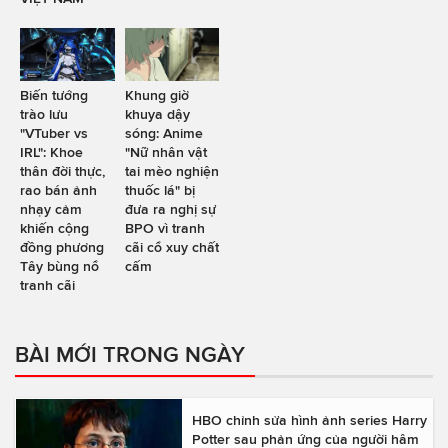
Biến tướng
Khung giờ
trào lưu
khuya dậy
"VTuber vs
sóng: Anime
IRL": Khoe
"Nữ nhân vật
thân đời thực,
tai mèo nghiện
rao bán ảnh
thuốc lá" bị
nhạy cảm
đưa ra nghị sự
khiến cộng
BPO vì tranh
đồng phương
cãi cổ xuy chất
Tây bùng nổ
cấm
tranh cãi
BÀI MỚI TRONG NGÀY
HBO chỉnh sửa hình ảnh series Harry
Potter sau phản ứng của người hâm