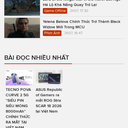
Hé Lộ Khả Năng Quay Trở Lại
Game Offline
31/07, 17:30
Yelena Belova Chính Thức Trở Thành Black
Widow Mới Trong MCU
Phim Ảnh
31/07, 16:47
BÀI ĐỌC NHIỀU NHẤT
TECNO POVA
ASUS Republic
CURVE 2 5G
of Gamers ra
“SIÊU PIN
mắt ROG Strix
SIÊU MỎNG
SCAR 18 2026
8000mAh”
tại Việt Nam
CHÍNH THỨC
RA MẮT TẠI
VIỆT NAM