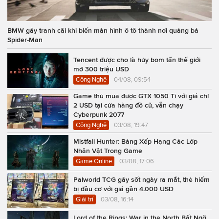
BMW gây tranh cãi khi biến màn hình ô tô thành nơi quảng bá
Spider-Man
Tencent được cho là hủy bom tấn thế giới
mở 300 triệu USD
Công Nghệ
04/08, 09:54
Game thủ mua được GTX 1050 Ti với giá chỉ
2 USD tại cửa hàng đồ cũ, vẫn chạy
Cyberpunk 2077
Công Nghệ
03/08, 19:47
Mistfall Hunter: Bảng Xếp Hạng Các Lớp
Nhân Vật Trong Game
Game Online
03/08, 17:06
Palworld TCG gây sốt ngày ra mắt, thẻ hiếm
bị đầu cơ với giá gần 4.000 USD
Giải trí
03/08, 16:14
Lord of the Rings: War in the North Bất Ngờ