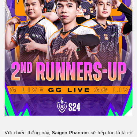
Với chiến thắng này,
Saigon Phantom
sẽ tiếp tục là lá cờ