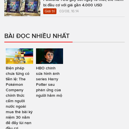
bị đầu cơ với giá gần 4.000 USD
Giải trí
03/08, 16:14
BÀI ĐỌC NHIỀU NHẤT
Biện pháp
HBO chỉnh
chưa từng có
sửa hình ảnh
tiền lệ: The
series Harry
Pokémon
Potter sau
Company
phản ứng của
chính thức
người hâm mộ
cấm người
nước ngoài
mua thẻ bài kỷ
niệm 30 năm
để đẩy lùi nạn
đầu cơ