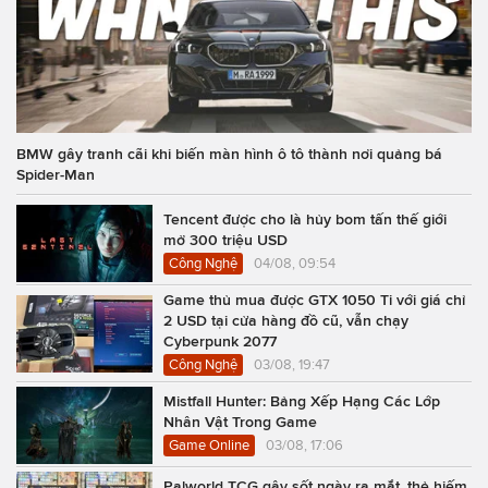
BMW gây tranh cãi khi biến màn hình ô tô thành nơi quảng bá
Spider-Man
Tencent được cho là hủy bom tấn thế giới
mở 300 triệu USD
Công Nghệ
04/08, 09:54
Game thủ mua được GTX 1050 Ti với giá chỉ
2 USD tại cửa hàng đồ cũ, vẫn chạy
Cyberpunk 2077
Công Nghệ
03/08, 19:47
Mistfall Hunter: Bảng Xếp Hạng Các Lớp
Nhân Vật Trong Game
Game Online
03/08, 17:06
Palworld TCG gây sốt ngày ra mắt, thẻ hiếm