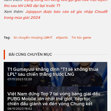
thủ sau khi LNG đại bại trước T1
Xem thêm:
Jojopyun được báo cáo sẽ gia nhập Cloud9
trong mùa giải 2024
Tag:
tin chuyển nhượng LMHT
eSports
Tin tức game
BÀI CÙNG CHUYÊN MỤC
T1 Gumayusi khẳng định "T1 sẽ không thua
LPL" sau chiến thắng trước LNG
07/11/2023 12:20
Việt Nam đứng Top 7 tại vòng bảng giải đấu
PUBG Mobile lớn nhất thế giới, tiếp tục
chiến đấu giành vé đến vòng Chung kết
06/11/2023 19:02