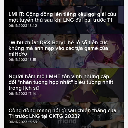
LMHT: Cộng đồng lên tiếng kêu gọi giải cứu
một tuyển thủ sau khi LNG đại bại trước T1
06/11/2023 18:42
"Wibu chúa" DRX BeryL hé lộ số tiền cực
khủng mà anh nạp vào các tựa game của
miHoYo
06/11/2023 18:15
Người hâm mộ LMHT tôn vinh những cặp
đôi "nhân tướng hợp nhất" biểu tượng nhất
trong lịch sử
06/11/2023 17:14
Cộng đồng mạng nói gì sau chiến thắng của
T1 trước LNG tại CKTG 2023?
06/11/2023 16:53