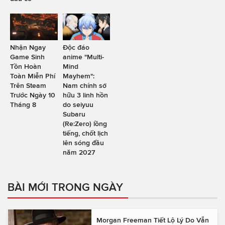
Nhận Ngay
Độc đáo
Game Sinh
anime "Multi-
Tồn Hoàn
Mind
Toàn Miễn Phí
Mayhem":
Trên Steam
Nam chính sở
Trước Ngày 10
hữu 3 linh hồn
Tháng 8
do seiyuu
Subaru
(Re:Zero) lồng
tiếng, chốt lịch
lên sóng đầu
năm 2027
BÀI MỚI TRONG NGÀY
Morgan Freeman Tiết Lộ Lý Do Vẫn