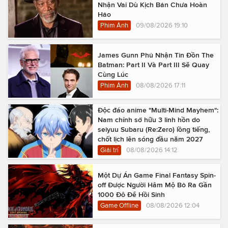
Nhận Vai Dù Kịch Bản Chưa Hoàn
Hảo
Phim Ảnh
09/08/2026 19:10
James Gunn Phủ Nhận Tin Đồn The
Batman: Part II Và Part III Sẽ Quay
Cùng Lúc
Phim Ảnh
08/08/2026 17:11
Độc đáo anime "Multi-Mind Mayhem":
Nam chính sở hữu 3 linh hồn do
seiyuu Subaru (Re:Zero) lồng tiếng,
chốt lịch lên sóng đầu năm 2027
Giải trí
08/08/2026 14:12
Một Dự Án Game Final Fantasy Spin-
off Được Người Hâm Mộ Bỏ Ra Gần
1000 Đô Để Hồi Sinh
Game Offline
08/08/2026 12:04