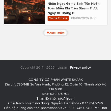
Nhận Ngay Game Sinh Tồn Hoàn
Toàn Miễn Phí Trên Steam Trước
Ngày 10 Tháng 8
Game Offline
08/08/2026 11:06
XEM THÊM
Copyright 2017 - 2026 - Lag.vn -
Privacy policy
CÔNG TY CỔ PHẦN WHITE SHARK
Địa chỉ: 780/14B Sư Vạn Hạnh, Phường 12, Quận 10, Thành phố Hồ
Chí Minh
MST: 0313720704
Email liên hệ:
info@lag.vn
Chịu trách nhiệm nội dung: Nguyễn Tiến Khoa - 077 261 5246
Liên hệ quảng cáo:
thoi.pham@sharks.vn
- 093 745 0540 - Mr. Thơi