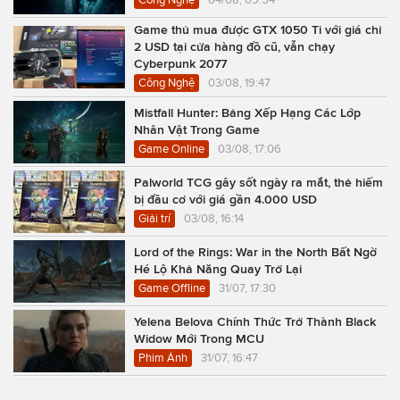
Game thủ mua được GTX 1050 Ti với giá chỉ
2 USD tại cửa hàng đồ cũ, vẫn chạy
Cyberpunk 2077
Công Nghệ
03/08, 19:47
Mistfall Hunter: Bảng Xếp Hạng Các Lớp
Nhân Vật Trong Game
Game Online
03/08, 17:06
Palworld TCG gây sốt ngày ra mắt, thẻ hiếm
bị đầu cơ với giá gần 4.000 USD
Giải trí
03/08, 16:14
Lord of the Rings: War in the North Bất Ngờ
Hé Lộ Khả Năng Quay Trở Lại
Game Offline
31/07, 17:30
Yelena Belova Chính Thức Trở Thành Black
Widow Mới Trong MCU
Phim Ảnh
31/07, 16:47