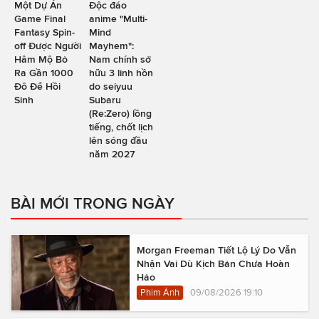
Một Dự Án
Độc đáo
Game Final
anime "Multi-
Fantasy Spin-
Mind
off Được Người
Mayhem":
Hâm Mộ Bỏ
Nam chính sở
Ra Gần 1000
hữu 3 linh hồn
Đô Để Hồi
do seiyuu
Sinh
Subaru
(Re:Zero) lồng
tiếng, chốt lịch
lên sóng đầu
năm 2027
BÀI MỚI TRONG NGÀY
Morgan Freeman Tiết Lộ Lý Do Vẫn
Nhận Vai Dù Kịch Bản Chưa Hoàn
Hảo
Phim Ảnh
09/08/2026 19:10