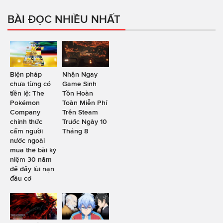
BÀI ĐỌC NHIỀU NHẤT
Biện pháp
Nhận Ngay
chưa từng có
Game Sinh
tiền lệ: The
Tồn Hoàn
Pokémon
Toàn Miễn Phí
Company
Trên Steam
chính thức
Trước Ngày 10
cấm người
Tháng 8
nước ngoài
mua thẻ bài kỷ
niệm 30 năm
để đẩy lùi nạn
đầu cơ