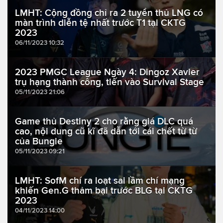
LMHT: Cộng đồng chỉ ra 2 tuyển thủ LNG có
màn trình diễn tệ nhất trước T1 tại CKTG
2023
06/11/2023 10:32
2023 PMGC League Ngày 4: Dingoz Xavier
trụ hạng thành công, tiến vào Survival Stage
05/11/2023 21:06
Game thủ Destiny 2 cho rằng giá DLC quá
cao, nội dung cũ kĩ đã dẫn tới cái chết từ từ
của Bungie
05/11/2023 09:21
LMHT: SofM chí ra loạt sai lầm chí mạng
khiến Gen.G thảm bại trước BLG tại CKTG
2023
04/11/2023 14:00