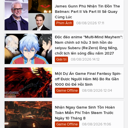
James Gunn Phủ Nhận Tin Đồn The
Batman: Part II Và Part III Sẽ Quay
Cùng Lúc
Phim Ảnh
08/08/2026 17:11
Độc đáo anime "Multi-Mind Mayhem":
Nam chính sở hữu 3 linh hồn do
seiyuu Subaru (Re:Zero) lồng tiếng,
chốt lịch lên sóng đầu năm 2027
Giải trí
08/08/2026 14:12
Một Dự Án Game Final Fantasy Spin-
off Được Người Hâm Mộ Bỏ Ra Gần
1000 Đô Để Hồi Sinh
Game Offline
08/08/2026 12:04
Nhận Ngay Game Sinh Tồn Hoàn
Toàn Miễn Phí Trên Steam Trước
Ngày 10 Tháng 8
Game Offline
08/08/2026 11:06