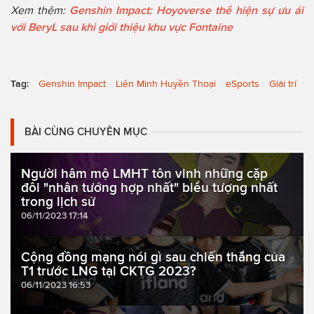
Xem thêm:
Genshin Impact: Hoyoverse thể hiện sự ưu ái
với BeryL sau khi giới thiệu khu vực Fontaine
Tag:
Genshin Impact
Liên Minh Huyền Thoại
eSports
Giải trí
BÀI CÙNG CHUYÊN MỤC
Người hâm mộ LMHT tôn vinh những cặp
đôi "nhân tướng hợp nhất" biểu tượng nhất
trong lịch sử
06/11/2023 17:14
Cộng đồng mạng nói gì sau chiến thắng của
T1 trước LNG tại CKTG 2023?
06/11/2023 16:53