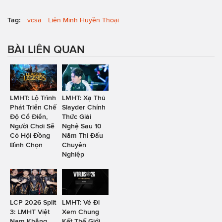
Tag:
vcsa
Liên Minh Huyền Thoại
BÀI LIÊN QUAN
LMHT: Lộ Trình
LMHT: Xạ Thủ
Phát Triển Chế
Slayder Chính
Độ Cổ Điển,
Thức Giải
Người Chơi Sẽ
Nghệ Sau 10
Có Hội Đồng
Năm Thi Đấu
Bình Chọn
Chuyên
Nghiệp
LCP 2026 Split
LMHT: Vé Đi
3: LMHT Việt
Xem Chung
Nam Khẳng
Kết Thế Giới