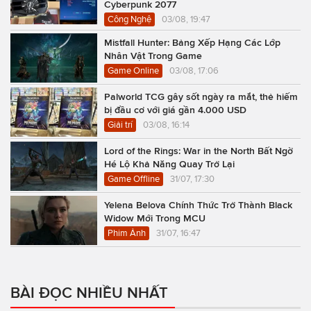
Cyberpunk 2077
Công Nghệ
03/08, 19:47
Mistfall Hunter: Bảng Xếp Hạng Các Lớp
Nhân Vật Trong Game
Game Online
03/08, 17:06
Palworld TCG gây sốt ngày ra mắt, thẻ hiếm
bị đầu cơ với giá gần 4.000 USD
Giải trí
03/08, 16:14
Lord of the Rings: War in the North Bất Ngờ
Hé Lộ Khả Năng Quay Trở Lại
Game Offline
31/07, 17:30
Yelena Belova Chính Thức Trở Thành Black
Widow Mới Trong MCU
Phim Ảnh
31/07, 16:47
BÀI ĐỌC NHIỀU NHẤT