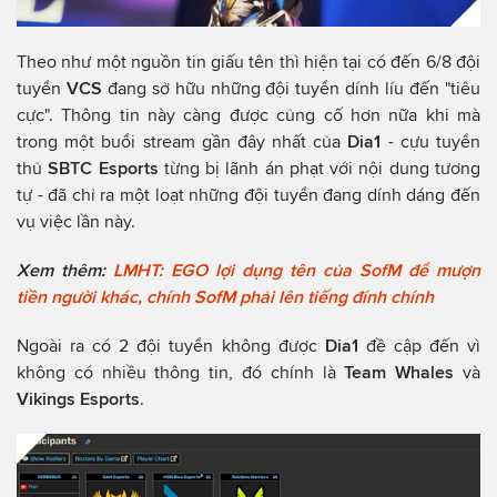
Theo như một nguồn tin giấu tên thì hiện tại có đến 6/8 đội
tuyển
VCS
đang sở hữu những đội tuyển dính líu đến "tiêu
cực". Thông tin này càng được củng cố hơn nữa khi mà
trong một buổi stream gần đây nhất của
Dia1
- cựu tuyển
thủ
SBTC Esports
từng bị lãnh án phạt với nội dung tương
tự - đã chỉ ra một loạt những đội tuyển đang dính dáng đến
vụ việc lần này.
Xem thêm:
LMHT: EGO lợi dụng tên của SofM để mượn
tiền người khác, chính SofM phải lên tiếng đính chính
Ngoài ra có 2 đội tuyển không được
Dia1
đề cập đến vì
không có nhiều thông tin, đó chính là
Team Whales
và
Vikings Esports
.