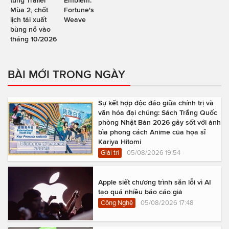
Mùa 2, chốt
Fortune's
lịch tái xuất
Weave
bùng nổ vào
tháng 10/2026
BÀI MỚI TRONG NGÀY
Sự kết hợp độc đáo giữa chính trị và
văn hóa đại chúng: Sách Trắng Quốc
phòng Nhật Bản 2026 gây sốt với ảnh
bìa phong cách Anime của họa sĩ
Kariya Hitomi
Giải trí
05/08/2026 19:54
Apple siết chương trình săn lỗi vì AI
tạo quá nhiều báo cáo giả
Công Nghệ
05/08/2026 17:48