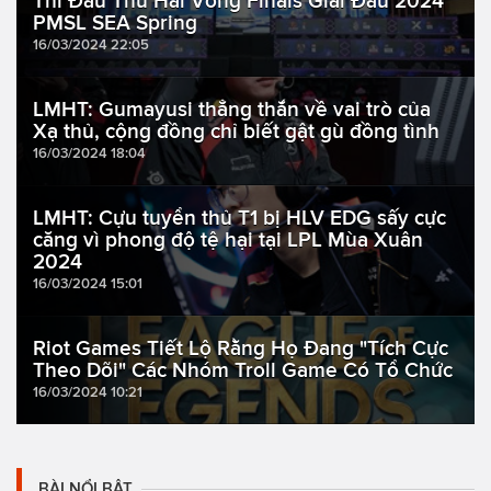
Thi Đấu Thứ Hai Vòng Finals Giải Đấu 2024
PMSL SEA Spring
16/03/2024 22:05
LMHT: Gumayusi thẳng thắn về vai trò của
Xạ thủ, cộng đồng chỉ biết gật gù đồng tình
16/03/2024 18:04
LMHT: Cựu tuyển thủ T1 bị HLV EDG sấy cực
căng vì phong độ tệ hại tại LPL Mùa Xuân
2024
16/03/2024 15:01
Riot Games Tiết Lộ Rằng Họ Đang "Tích Cực
Theo Dõi" Các Nhóm Troll Game Có Tổ Chức
16/03/2024 10:21
BÀI NỔI BẬT