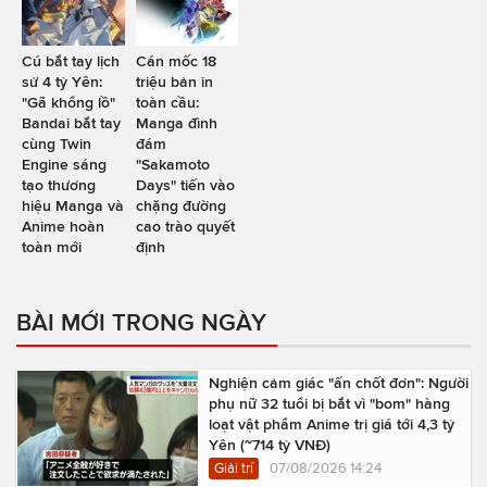
Cú bắt tay lịch
Cán mốc 18
sử 4 tỷ Yên:
triệu bản in
"Gã khổng lồ"
toàn cầu:
Bandai bắt tay
Manga đình
cùng Twin
đám
Engine sáng
"Sakamoto
tạo thương
Days" tiến vào
hiệu Manga và
chặng đường
Anime hoàn
cao trào quyết
toàn mới
định
BÀI MỚI TRONG NGÀY
Nghiện cảm giác "ấn chốt đơn": Người
phụ nữ 32 tuổi bị bắt vì "bom" hàng
loạt vật phẩm Anime trị giá tới 4,3 tỷ
Yên (~714 tỷ VNĐ)
Giải trí
07/08/2026 14:24