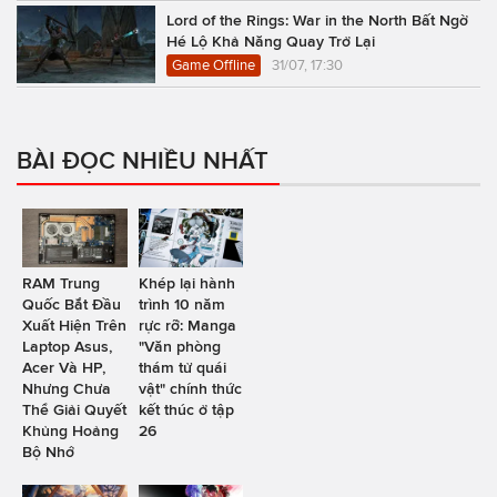
Lord of the Rings: War in the North Bất Ngờ
Hé Lộ Khả Năng Quay Trở Lại
Game Offline
31/07, 17:30
BÀI ĐỌC NHIỀU NHẤT
RAM Trung
Khép lại hành
Quốc Bắt Đầu
trình 10 năm
Xuất Hiện Trên
rực rỡ: Manga
Laptop Asus,
"Văn phòng
Acer Và HP,
thám tử quái
Nhưng Chưa
vật" chính thức
Thể Giải Quyết
kết thúc ở tập
Khủng Hoảng
26
Bộ Nhớ