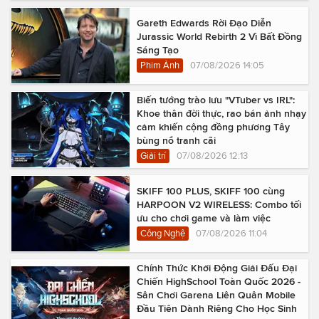
Gareth Edwards Rời Đạo Diễn
Jurassic World Rebirth 2 Vì Bất Đồng
Sáng Tạo
Phim Ảnh
07/08/2026 14:05
Biến tướng trào lưu "VTuber vs IRL":
Khoe thân đời thực, rao bán ảnh nhạy
cảm khiến cộng đồng phương Tây
bùng nổ tranh cãi
Giải trí
07/08/2026 12:13
SKIFF 100 PLUS, SKIFF 100 cùng
HARPOON V2 WIRELESS: Combo tối
ưu cho chơi game và làm việc
Công Nghệ
07/08/2026 11:04
Chính Thức Khởi Động Giải Đấu Đại
Chiến HighSchool Toàn Quốc 2026 -
Sân Chơi Garena Liên Quân Mobile
Đầu Tiên Dành Riêng Cho Học Sinh