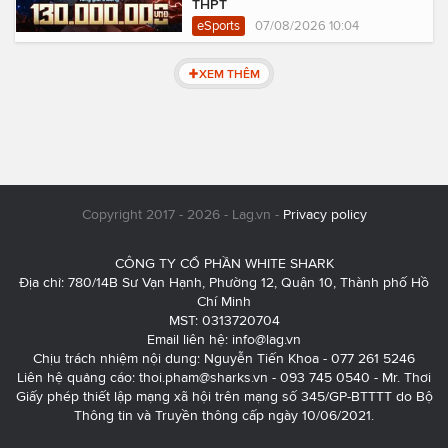
THPT
eSports
07/08/2026 10:04
XEM THÊM
Copyright 2017 - 2026 - Lag.vn -
Privacy policy
CÔNG TY CỔ PHẦN WHITE SHARK
Địa chỉ: 780/14B Sư Vạn Hạnh, Phường 12, Quận 10, Thành phố Hồ
Chí Minh
MST: 0313720704
Email liên hệ:
info@lag.vn
Chịu trách nhiệm nội dung: Nguyễn Tiến Khoa - 077 261 5246
Liên hệ quảng cáo:
thoi.pham@sharks.vn
- 093 745 0540 - Mr. Thơi
Giấy phép thiết lập mạng xã hội trên mạng số 345/GP-BTTTT do Bộ
Thông tin và Truyền thông cấp ngày 10/06/2021.