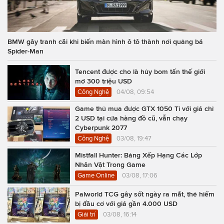
BMW gây tranh cãi khi biến màn hình ô tô thành nơi quảng bá
Spider-Man
Tencent được cho là hủy bom tấn thế giới
mở 300 triệu USD
Công Nghệ
04/08, 09:54
Game thủ mua được GTX 1050 Ti với giá chỉ
2 USD tại cửa hàng đồ cũ, vẫn chạy
Cyberpunk 2077
Công Nghệ
03/08, 19:47
Mistfall Hunter: Bảng Xếp Hạng Các Lớp
Nhân Vật Trong Game
Game Online
03/08, 17:06
Palworld TCG gây sốt ngày ra mắt, thẻ hiếm
bị đầu cơ với giá gần 4.000 USD
Giải trí
03/08, 16:14