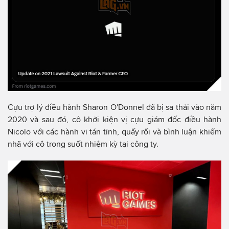
Cựu trợ lý điều hành Sharon O'Donnel đã bị sa thải vào năm
2020 và sau đó, cô khởi kiện vị cựu giám đốc điều hành
Nicolo với các hành vi tán tỉnh, quấy rối và bình luận khiếm
nhã với cô trong suốt nhiệm kỳ tại công ty.