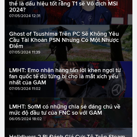
thể là dấu hiệu tốt rằng T1 sẽ Vô địch MSI
2024?
07/05/2024 12:31
Ghost of Tsushima Trên PC Sẽ Không Yêu
Cầu Tài Khoản PSN Nhưng Có Một Nhược
Điểm
07/05/2024 11:39
LMHT: Emo nhận hàng tấn lời khen ngợi từ
fan quốc tế dù từng bị cho là mắt xích yếu
nhất của GAM
07/05/2024 11:02
LMHT: SofM có những chia sẻ đáng chú về
mức độ đầu tư của FNC so với GAM
06/05/2024 18:02
Helldivers 2 Bị Đánh Giá Cực Tệ Trên Steam