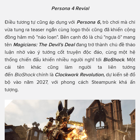
Persona 4 Revial
Điều tương tự cũng áp dụng với
Persona 6,
trò chơi mà chỉ
vừa tung ra teaser ngắn cùng logo thôi cũng đã khiến cộng
đồng hâm mộ "náo loạn". Bên cạnh đó là chú "ngựa ô" mang
tên
Magicians: The Devil's Deal
đang trở thành chủ đề thảo
luận nhờ vào ý tưởng cốt truyện độc đáo, cùng một hệ
thống chiến đấu khiến nhiều người nghĩ tới
BioShock
. Một
cái tên khác cũng làm người ta liên tưởng
đến
BioShock
chính là
Clockwork Revolution,
dự kiến sẽ đổ
bộ vào năm 2027, với phong cách Steampunk khá ấn
tượng.