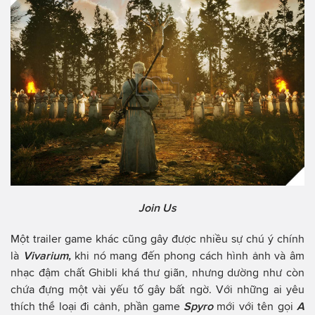
Join Us
Một trailer game khác cũng gây được nhiều sự chú ý chính
là
Vivarium,
khi nó mang đến phong cách hình ảnh và âm
nhạc đậm chất Ghibli khá thư giãn, nhưng dường như còn
chứa đựng một vài yếu tố gây bất ngờ. Với những ai yêu
thích thể loại đi cảnh, phần game
Spyro
mới với tên gọi
A