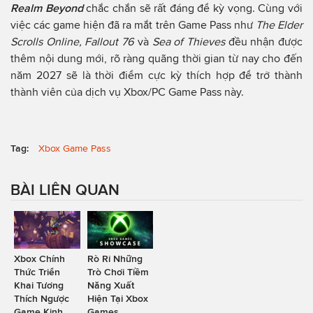
Realm Beyond
chắc chắn sẽ rất đáng để kỳ vọng. Cùng với
việc các game hiện đã ra mắt trên Game Pass như
The Elder
Scrolls Online, Fallout 76
và
Sea of Thieves
đều nhận được
thêm nội dung mới, rõ ràng quãng thời gian từ nay cho đến
năm 2027 sẽ là thời điểm cực kỳ thích hợp để trở thành
thành viên của dịch vụ Xbox/PC Game Pass này.
Tag:
Xbox Game Pass
BÀI LIÊN QUAN
Xbox Chính
Rò Rỉ Những
Thức Triển
Trò Chơi Tiềm
Khai Tương
Năng Xuất
Thích Ngược
Hiện Tại Xbox
Game Kinh
Games