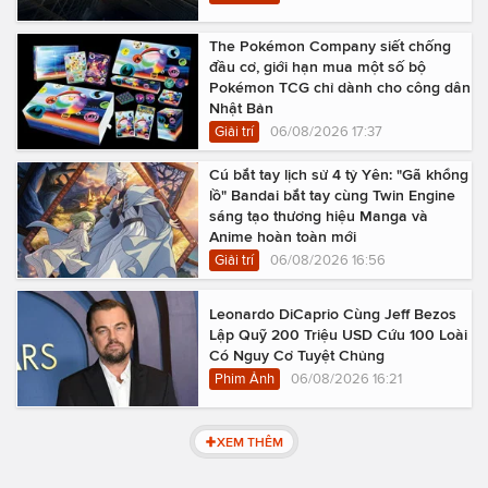
The Pokémon Company siết chống
đầu cơ, giới hạn mua một số bộ
Pokémon TCG chỉ dành cho công dân
Nhật Bản
Giải trí
06/08/2026 17:37
Cú bắt tay lịch sử 4 tỷ Yên: "Gã khổng
lồ" Bandai bắt tay cùng Twin Engine
sáng tạo thương hiệu Manga và
Anime hoàn toàn mới
Giải trí
06/08/2026 16:56
Leonardo DiCaprio Cùng Jeff Bezos
Lập Quỹ 200 Triệu USD Cứu 100 Loài
Có Nguy Cơ Tuyệt Chủng
Phim Ảnh
06/08/2026 16:21
XEM THÊM