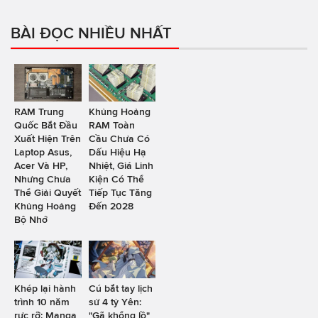
BÀI ĐỌC NHIỀU NHẤT
RAM Trung
Khủng Hoảng
Quốc Bắt Đầu
RAM Toàn
Xuất Hiện Trên
Cầu Chưa Có
Laptop Asus,
Dấu Hiệu Hạ
Acer Và HP,
Nhiệt, Giá Linh
Nhưng Chưa
Kiện Có Thể
Thể Giải Quyết
Tiếp Tục Tăng
Khủng Hoảng
Đến 2028
Bộ Nhớ
Khép lại hành
Cú bắt tay lịch
trình 10 năm
sử 4 tỷ Yên:
rực rỡ: Manga
"Gã khổng lồ"