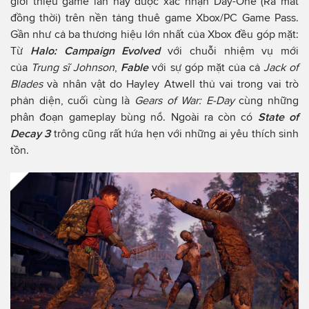
giới thiệu game lần này được xác nhận Day-One (Ra mắt
đồng thời) trên nền tảng thuê game Xbox/PC Game Pass.
Gần như cả ba thương hiệu lớn nhất của Xbox đều góp mặt:
Từ
Halo: Campaign Evolved
với chuỗi nhiệm vụ mới
của
Trung sĩ Johnson
,
Fable
với sự góp mặt của cả
Jack of
Blades
và nhân vật do Hayley Atwell thủ vai trong vai trò
phản diện, cuối cùng là
Gears of War: E-Day
cùng những
phân đoạn gameplay bùng nổ. Ngoài ra còn có
State of
Decay 3
trông cũng rất hứa hẹn với những ai yêu thích sinh
tồn.