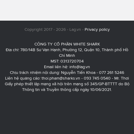
Copyright 2017 - 2026 - Lag.vn -
Privacy policy
CÔNG TY CỔ PHẦN WHITE SHARK
Địa chỉ: 780/14B Sư Vạn Hạnh, Phường 12, Quận 10, Thành phố Hồ
Chí Minh
MST: 0313720704
Email liên hệ:
info@lag.vn
Chịu trách nhiệm nội dung: Nguyễn Tiến Khoa - 077 261 5246
Liên hệ quảng cáo:
thoi.pham@sharks.vn
- 093 745 0540 - Mr. Thơi
Giấy phép thiết lập mạng xã hội trên mạng số 345/GP-BTTTT do Bộ
Thông tin và Truyền thông cấp ngày 10/06/2021.