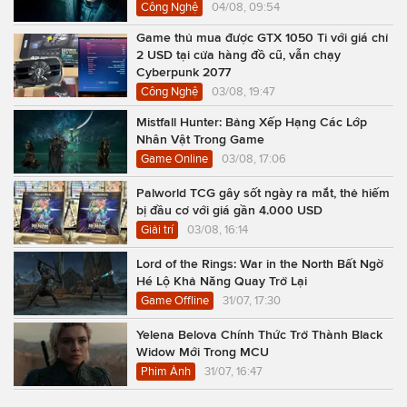
Công Nghệ
04/08, 09:54
Game thủ mua được GTX 1050 Ti với giá chỉ
2 USD tại cửa hàng đồ cũ, vẫn chạy
Cyberpunk 2077
Công Nghệ
03/08, 19:47
Mistfall Hunter: Bảng Xếp Hạng Các Lớp
Nhân Vật Trong Game
Game Online
03/08, 17:06
Palworld TCG gây sốt ngày ra mắt, thẻ hiếm
bị đầu cơ với giá gần 4.000 USD
Giải trí
03/08, 16:14
Lord of the Rings: War in the North Bất Ngờ
Hé Lộ Khả Năng Quay Trở Lại
Game Offline
31/07, 17:30
Yelena Belova Chính Thức Trở Thành Black
Widow Mới Trong MCU
Phim Ảnh
31/07, 16:47