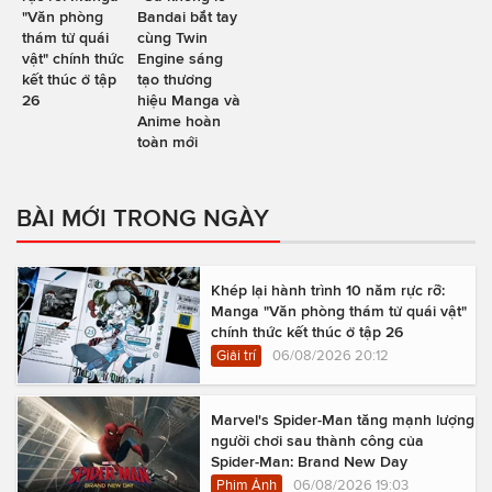
"Văn phòng
Bandai bắt tay
thám tử quái
cùng Twin
vật" chính thức
Engine sáng
kết thúc ở tập
tạo thương
26
hiệu Manga và
Anime hoàn
toàn mới
BÀI MỚI TRONG NGÀY
Khép lại hành trình 10 năm rực rỡ:
Manga "Văn phòng thám tử quái vật"
chính thức kết thúc ở tập 26
Giải trí
06/08/2026 20:12
Marvel's Spider-Man tăng mạnh lượng
người chơi sau thành công của
Spider-Man: Brand New Day
Phim Ảnh
06/08/2026 19:03