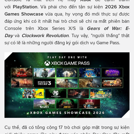
với
PlayStation
. Và phải cho đến tận sự kiện
2026 Xbox
Games Showcase
vừa qua, hy vọng đó mới thực sự được
đáp ứng khi có ít nhất hai trò chơi sẽ chỉ ra mắt phiên bản
Console trên Xbox Series X/S là
Gears of War: E-
Day
và
Clockwork Revolution
. Tuy vậy, "người thắng" thật
sự có lẽ là những người đăng ký gói dịch vụ Game Pass.
Cụ thể, đã có tổng cộng 17 trò chơi góp mặt trong sự kiện