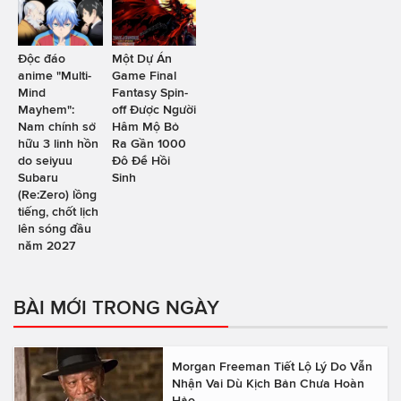
Độc đáo
Một Dự Án
anime "Multi-
Game Final
Mind
Fantasy Spin-
Mayhem":
off Được Người
Nam chính sở
Hâm Mộ Bỏ
hữu 3 linh hồn
Ra Gần 1000
do seiyuu
Đô Để Hồi
Subaru
Sinh
(Re:Zero) lồng
tiếng, chốt lịch
lên sóng đầu
năm 2027
BÀI MỚI TRONG NGÀY
Morgan Freeman Tiết Lộ Lý Do Vẫn
Nhận Vai Dù Kịch Bản Chưa Hoàn
Hảo