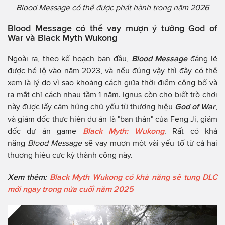
Blood Message có thể được phát hành trong năm 2026
Blood Message có thể vay mượn ý tưởng God of
War và Black Myth Wukong
Ngoài ra, theo kế hoạch ban đầu,
Blood Message
đáng lẽ
được hé lộ vào năm 2023, và nếu đúng vậy thì đây có thể
xem là lý do vì sao khoảng cách giữa thời điểm công bố và
ra mắt chỉ cách nhau tầm 1 năm. Ignus còn cho biết trò chơi
này được lấy cảm hứng chủ yếu từ thương hiệu
God of War
,
và giám đốc thực hiện dự án là "bạn thân" của Feng Ji, giám
đốc dự án game
Black Myth: Wukong
. Rất có khả
năng
Blood Message
sẽ vay mượn một vài yếu tố từ cả hai
thương hiệu cực kỳ thành công này.
Xem thêm:
Black Myth Wukong có khả năng sẽ tung DLC
mới ngay trong nửa cuối năm 2025