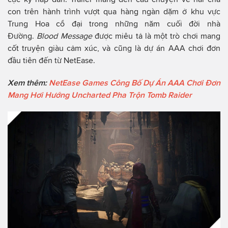
con trên hành trình vượt qua hàng ngàn dặm ở khu vực
Trung Hoa cổ đại trong những năm cuối đời nhà
Đường.
Blood Message
được miêu tả là một trò chơi mang
cốt truyện giàu cảm xúc, và cũng là dự án AAA chơi đơn
đầu tiên đến từ NetEase.
Xem thêm:
NetEase Games Công Bố Dự Án AAA Chơi Đơn
Mang Hơi Hướng Uncharted Pha Trộn Tomb Raider