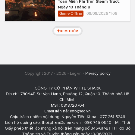
Toàn Miễn Phí Trên Steam Trước
Ngày 10 Tháng 8
Game Offline
08/08/2026 11:06
XEM THÊM
Copyright 2017 - 2026 - Lag.vn -
Privacy policy
CÔNG TY CỔ PHẦN WHITE SHARK
Địa chỉ: 780/14B Sư Vạn Hạnh, Phường 12, Quận 10, Thành phố Hồ
Chí Minh
MST: 0313720704
Email liên hệ:
info@lag.vn
Chịu trách nhiệm nội dung: Nguyễn Tiến Khoa - 077 261 5246
Liên hệ quảng cáo:
thoi.pham@sharks.vn
- 093 745 0540 - Mr. Thơi
Giấy phép thiết lập mạng xã hội trên mạng số 345/GP-BTTTT do Bộ
Thông tin và Truyền thông cấp ngày 10/06/2021.