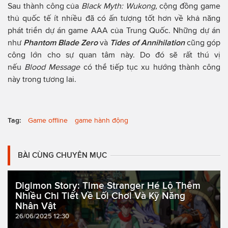
Sau thành công của
Black Myth: Wukong,
cộng đồng game
thủ quốc tế ít nhiều đã có ấn tượng tốt hơn về khả năng
phát triển dự án game AAA của Trung Quốc. Những dự án
như
Phantom Blade Zero
và
Tides of Annihilation
cũng góp
công lớn cho sự quan tâm này. Do đó sẽ rất thú vị
nếu
Blood Message
có thể tiếp tục xu hướng thành công
này trong tương lai.
Tag:
Game offline
game hành động
BÀI CÙNG CHUYÊN MỤC
Digimon Story: Time Stranger Hé Lộ Thêm
Nhiều Chi Tiết Về Lối Chơi Và Kỹ Năng
Nhân Vật
26/06/2025 12:30