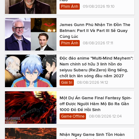
Phim Ảnh
09/08/2026 19:10
James Gunn Phủ Nhận Tin Đồn The
Batman: Part II Và Part III Sẽ Quay
Cùng Lúc
Phim Ảnh
08/08/2026 17:11
Độc đáo anime "Multi-Mind Mayhem":
Nam chính sở hữu 3 linh hồn do
seiyuu Subaru (Re:Zero) lồng tiếng,
chốt lịch lên sóng đầu năm 2027
Giải trí
08/08/2026 14:12
Một Dự Án Game Final Fantasy Spin-
off Được Người Hâm Mộ Bỏ Ra Gần
1000 Đô Để Hồi Sinh
Game Offline
08/08/2026 12:04
Nhận Ngay Game Sinh Tồn Hoàn