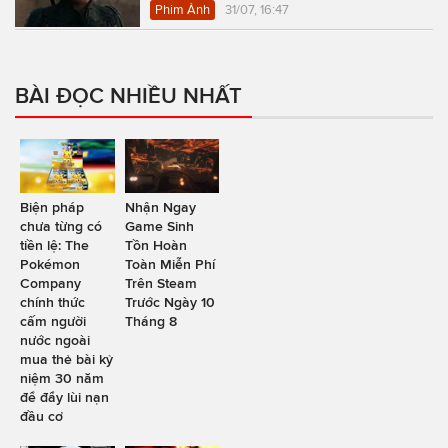
Phim Ảnh
31/07, 16:47
BÀI ĐỌC NHIỀU NHẤT
Biện pháp
Nhận Ngay
chưa từng có
Game Sinh
tiền lệ: The
Tồn Hoàn
Pokémon
Toàn Miễn Phí
Company
Trên Steam
chính thức
Trước Ngày 10
cấm người
Tháng 8
nước ngoài
mua thẻ bài kỷ
niệm 30 năm
để đẩy lùi nạn
đầu cơ