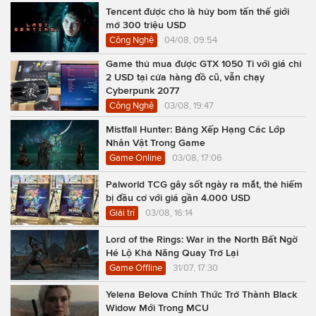
Tencent được cho là hủy bom tấn thế giới
mở 300 triệu USD
Công Nghệ
04/08, 09:54
Game thủ mua được GTX 1050 Ti với giá chỉ
2 USD tại cửa hàng đồ cũ, vẫn chạy
Cyberpunk 2077
Công Nghệ
03/08, 19:47
Mistfall Hunter: Bảng Xếp Hạng Các Lớp
Nhân Vật Trong Game
Game Online
03/08, 17:06
Palworld TCG gây sốt ngày ra mắt, thẻ hiếm
bị đầu cơ với giá gần 4.000 USD
Giải trí
03/08, 16:14
Lord of the Rings: War in the North Bất Ngờ
Hé Lộ Khả Năng Quay Trở Lại
Game Offline
31/07, 17:30
Yelena Belova Chính Thức Trở Thành Black
Widow Mới Trong MCU