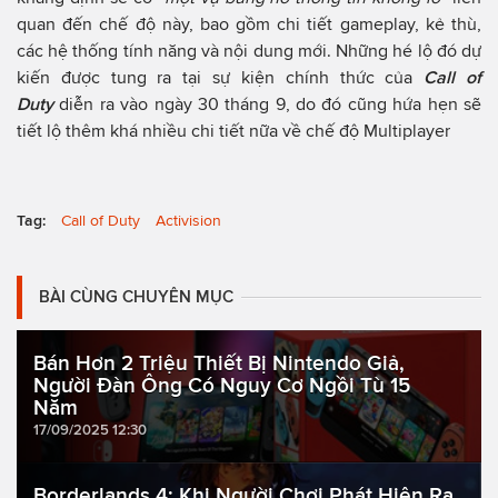
quan đến chế độ này, bao gồm chi tiết gameplay, kẻ thù,
các hệ thống tính năng và nội dung mới. Những hé lộ đó dự
kiến được tung ra tại sự kiện chính thức của
Call of
Duty
diễn ra vào ngày 30 tháng 9, do đó cũng hứa hẹn sẽ
tiết lộ thêm khá nhiều chi tiết nữa về chế độ Multiplayer
Tag:
Call of Duty
Activision
BÀI CÙNG CHUYÊN MỤC
Bán Hơn 2 Triệu Thiết Bị Nintendo Giả,
Người Đàn Ông Có Nguy Cơ Ngồi Tù 15
Năm
17/09/2025 12:30
Borderlands 4: Khi Người Chơi Phát Hiện Ra