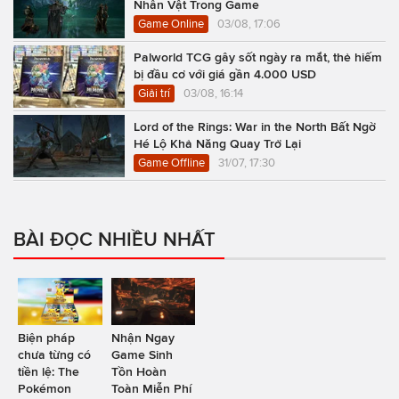
Nhân Vật Trong Game
Game Online
03/08, 17:06
Palworld TCG gây sốt ngày ra mắt, thẻ hiếm
bị đầu cơ với giá gần 4.000 USD
Giải trí
03/08, 16:14
Lord of the Rings: War in the North Bất Ngờ
Hé Lộ Khả Năng Quay Trở Lại
Game Offline
31/07, 17:30
BÀI ĐỌC NHIỀU NHẤT
Biện pháp
Nhận Ngay
chưa từng có
Game Sinh
tiền lệ: The
Tồn Hoàn
Pokémon
Toàn Miễn Phí