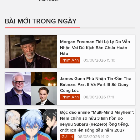
BÀI MỚI TRONG NGÀY
Morgan Freeman Tiết Lộ Lý Do Vẫn
Nhận Vai Dù Kịch Bản Chưa Hoàn
Hảo
Phim Ảnh
09/08/2026 19:10
James Gunn Phủ Nhận Tin Đồn The
Batman: Part II Và Part III Sẽ Quay
Cùng Lúc
Phim Ảnh
08/08/2026 17:11
Độc đáo anime "Multi-Mind Mayhem":
Nam chính sở hữu 3 linh hồn do
seiyuu Subaru (Re:Zero) lồng tiếng,
chốt lịch lên sóng đầu năm 2027
Giải trí
08/08/2026 14:12