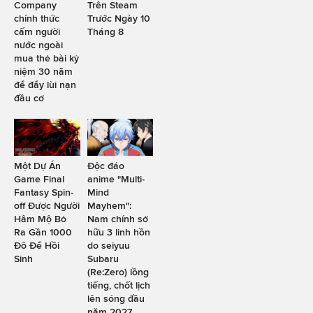
Company
Trên Steam
chính thức
Trước Ngày 10
cấm người
Tháng 8
nước ngoài
mua thẻ bài kỷ
niệm 30 năm
để đẩy lùi nạn
đầu cơ
Một Dự Án
Độc đáo
Game Final
anime "Multi-
Fantasy Spin-
Mind
off Được Người
Mayhem":
Hâm Mộ Bỏ
Nam chính sở
Ra Gần 1000
hữu 3 linh hồn
Đô Để Hồi
do seiyuu
Sinh
Subaru
(Re:Zero) lồng
tiếng, chốt lịch
lên sóng đầu
năm 2027