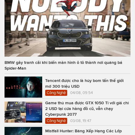
BMW gây tranh cãi khi biến màn hình ô tô thành nơi quảng bá
Spider-Man
Tencent được cho là hủy bom tấn thế giới
mở 300 triệu USD
Công Nghệ
04/08, 09:54
Game thủ mua được GTX 1050 Ti với giá chỉ
2 USD tại cửa hàng đồ cũ, vẫn chạy
Cyberpunk 2077
Công Nghệ
03/08, 19:47
Mistfall Hunter: Bảng Xếp Hạng Các Lớp