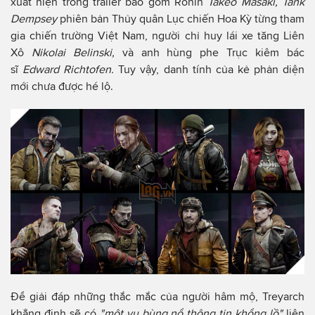
xuất hiện trong trailer bao gồm Ronin
Takeo Masaki, Tank
Dempsey
phiên bản Thủy quân Lục chiến Hoa Kỳ từng tham
gia chiến trường Việt Nam, người chỉ huy lái xe tăng Liên
Xô
Nikolai Belinski,
và anh hùng phe Trục kiêm bác
sĩ
Edward Richtofen.
Tuy vậy, danh tính của kẻ phản diện
mới chưa được hé lộ.
Để giải đáp những thắc mắc của người hâm mộ, Treyarch
khẳng định sẽ có
"một vụ bùng nổ thông tin khổng lồ"
liên