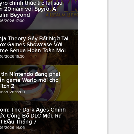
yro chính thức trở lại sau
n 20 năm với Spyro: A
alm Beyond
06/2026 17:00
nja Theory Gây Bất Ngờ Tại
ox Games Showcase Với
me Senua Hoàn Toàn Mới
06/2026 16:30
 tin Nintendo đang phát
iển game Wario mới cho
itch 2
06/2026 15:00
om: The Dark Ages Chính
ức Công Bố DLC Mới, Ra
t Đầu Tháng 7
06/2026 14:06