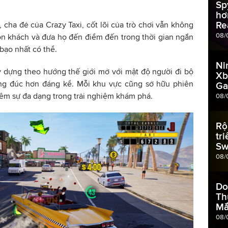
Sp
hơ
Re
 cha đẻ của Crazy Taxi, cốt lõi của trò chơi vẫn không
08/
đón khách và đưa họ đến điểm đến trong thời gian ngắn
bạo nhất có thể.
Ni
y dựng theo hướng thế giới mở với mật độ người đi bộ
Xb
ng đúc hơn đáng kể. Mỗi khu vực cũng sở hữu phiên
Ga
êm sự đa dạng trong trải nghiệm khám phá.
08/
Rộ
tr
Sw
08/
Do
Th
Mắ
08/