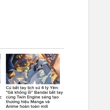
Cú bắt tay lịch sử 4 tỷ Yên:
"Gã khổng lồ" Bandai bắt tay
c
cùng Twin Engine sáng tạo
thương hiệu Manga và
Anime hoàn toàn mới