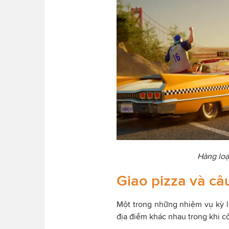
Hàng loạ
Giao pizza và câ
Một trong những nhiệm vụ kỳ lạ
địa điểm khác nhau trong khi c