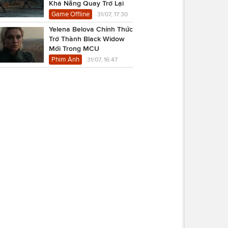
Khả Năng Quay Trở Lại
Game Offline
31/07, 17:30
Yelena Belova Chính Thức
Trở Thành Black Widow
Mới Trong MCU
Phim Ảnh
31/07, 16:47