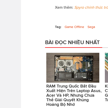
Xem thêm:
Spyro chính thức tr
Tag:
Game Offline
Sega
BÀI ĐỌC NHIỀU NHẤT
RAM Trung Quốc Bắt Đầu
K
Xuất Hiện Trên Laptop Asus,
C
Acer Và HP, Nhưng Chưa
G
Thể Giải Quyết Khủng
T
Hoảng Bộ Nhớ