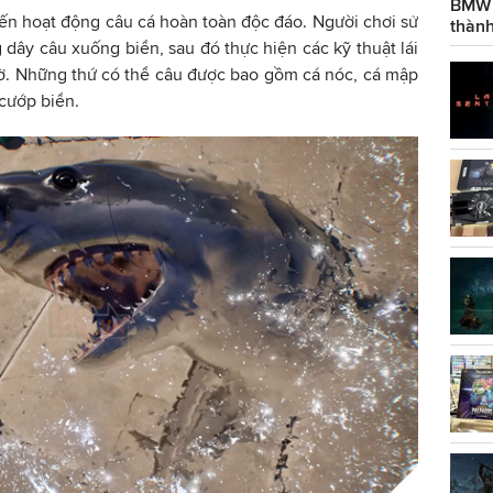
BMW g
n hoạt động câu cá hoàn toàn độc đáo. Người chơi sử
thành
 dây câu xuống biển, sau đó thực hiện các kỹ thuật lái
bờ. Những thứ có thể câu được bao gồm cá nóc, cá mập
 cướp biển.