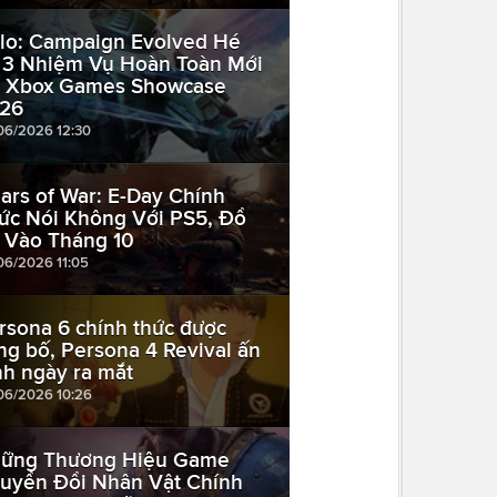
lo: Campaign Evolved Hé
 3 Nhiệm Vụ Hoàn Toàn Mới
i Xbox Games Showcase
26
06/2026 12:30
ars of War: E-Day Chính
ức Nói Không Với PS5, Đổ
 Vào Tháng 10
06/2026 11:05
rsona 6 chính thức được
ng bố, Persona 4 Revival ấn
nh ngày ra mắt
06/2026 10:26
ững Thương Hiệu Game
uyển Đổi Nhân Vật Chính