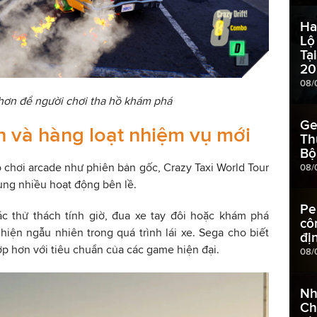
Ha
Lộ
Tạ
20
08/
hơn để người chơi tha hồ khám phá
Ge
n và hàng loạt nhiệm vụ mới
Th
Bộ
 chơi arcade như phiên bản gốc, Crazy Taxi World Tour
08/
ùng nhiều hoạt động bên lề.
Pe
ác thử thách tính giờ, đua xe tay đôi hoặc khám phá
cô
iện ngẫu nhiên trong quá trình lái xe. Sega cho biết
đị
ợp hơn với tiêu chuẩn của các game hiện đại.
08/
Nh
Ch