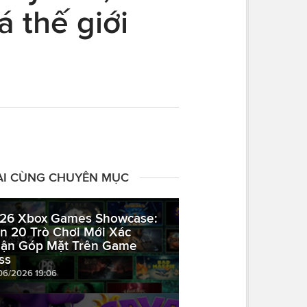
 thế giới
ÀI CÙNG CHUYÊN MỤC
26 Xbox Games Showcase:
n 20 Trò Chơi Mới Xác
ận Góp Mặt Trên Game
ss
06/2026 19:06