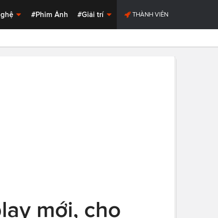
Nghệ
#Phim Ảnh
#Giải trí
THÀNH VIÊN
lay mới, cho