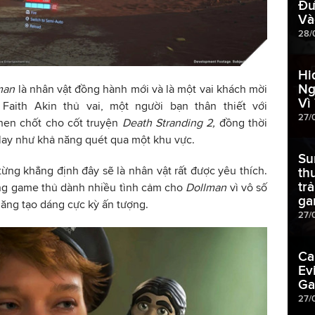
Đư
Và
28/
Hi
Ng
man
là nhân vật đồng hành mới và là một vai khách mời
Vì
Faith Akin thủ vai, một người bạn thân thiết với
27/
then chốt cho cốt truyện
Death Stranding 2,
đồng thời
lay như khả năng quét qua một khu vực.
Su
từng khẳng định đây sẽ là nhân vật rất được yêu thích.
th
tr
ng game thủ dành nhiều tình cảm cho
Dollman
vì vô số
ga
ăng tạo dáng cực kỳ ấn tượng.
27/
Ca
Ev
Ga
27/