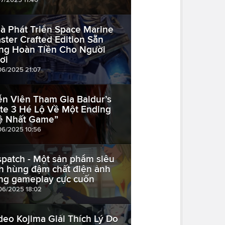
à Phát Triển Space Marine
ster Crafted Edition Sẵn
ng Hoàn Tiền Cho Người
ơi
06/2025 21:07
ễn Viên Tham Gia Baldur’s
te 3 Hé Lộ Về Một Ending
ệ Nhất Game”
06/2025 10:56
spatch - Một sản phẩm siêu
h hùng đậm chất điện ảnh
ng gameplay cực cuốn
06/2025 18:02
deo Kojima Giải Thích Lý Do