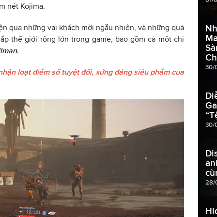
 nét Kojima.
iện qua những vai khách mời ngẫu nhiên, và những quả
Nh
Ma
khắp thế giới rộng lớn trong game, bao gồm cả một chi
Sà
llman
.
Ch
30/
nhận loạt điểm số tuyệt đối, xứng đáng siêu phẩm của
Di
Ga
“T
30/
Di
an
cù
28/
Hi