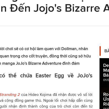
n Đến Jojo's Bizarre 
ời chơi sẽ có cơ hội làm quen với Dollman, nhân
B
 quan trọng cho cốt truyện, đồng thời cũng sở hữu
 đến manga JoJo's Bizarre Adventure đình đám
De
Ma
có thể chứa Easter Egg về JoJo's
Bá
01/
Ro
Stranding 2
của Hideo Kojima đã nhận được vô số lời
Ứn
 và cộng đồng game thủ. Ngoài lối chơi hấp dẫn cùng
Ri
gười nhận định thành công của trò chơi còn đến từ
01/