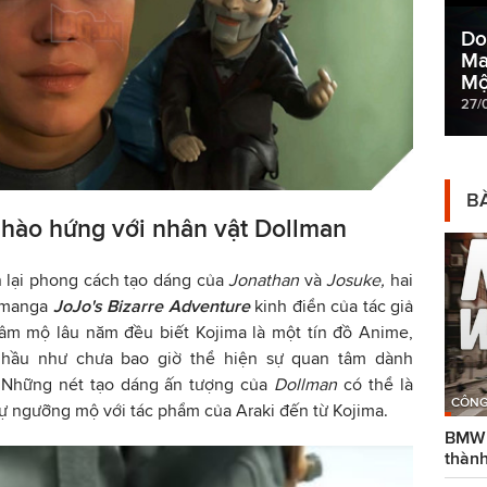
Do
Ma
Mộ
27/
BÀ
hào hứng với nhân vật Dollman
n lại phong cách tạo dáng của
Jonathan
và
Josuke,
hai
i manga
JoJo's Bizarre Adventure
kinh điển của tác giả
hâm mộ lâu năm đều biết Kojima là một tín đồ Anime,
 hầu như chưa bao giờ thể hiện sự quan tâm dành
.
Những nét tạo dáng ấn tượng của
Dollman
có thể là
CÔNG
ề sự ngưỡng mộ với tác phẩm của Araki đến từ Kojima.
BMW g
thành