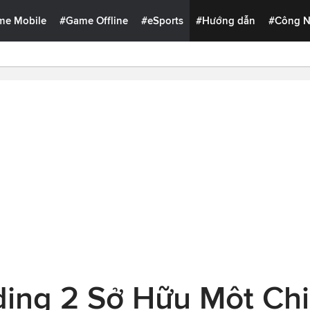
me Mobile
#Game Offline
#eSports
#Hướng dẫn
#Công 
ing 2 Sở Hữu Một Chi