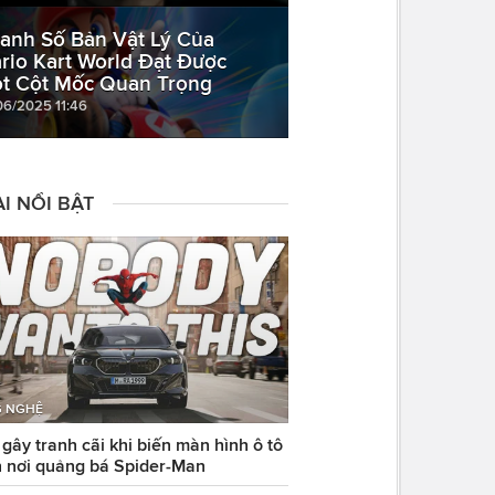
anh Số Bản Vật Lý Của
rio Kart World Đạt Được
t Cột Mốc Quan Trọng
06/2025 11:46
I NỔI BẬT
 NGHỆ
ây tranh cãi khi biến màn hình ô tô
 nơi quảng bá Spider-Man