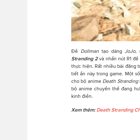
Để
Dollman
tạo dáng
JoJo,
Stranding 2
và nhấn nút R1 để
thực hiện. Rất nhiều bài đăng t
tiết ẩn này trong game. Một số
cho bộ anime
Death Stranding
bộ anime chuyển thể đang hư
kinh điển.
Xem thêm:
Death Stranding C