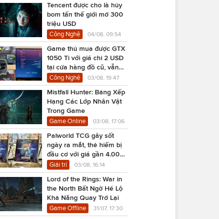
Tencent được cho là hủy
bom tấn thế giới mở 300
triệu USD
Công Nghệ
04/08, 09:54
Game thủ mua được GTX
1050 Ti với giá chỉ 2 USD
tại cửa hàng đồ cũ, vẫn
chạy Cyberpunk 2077
Công Nghệ
03/08, 19:47
Mistfall Hunter: Bảng Xếp
Hạng Các Lớp Nhân Vật
Trong Game
Game Online
03/08, 17:06
Palworld TCG gây sốt
ngày ra mắt, thẻ hiếm bị
đầu cơ với giá gần 4.000
USD
Giải trí
03/08, 16:14
Lord of the Rings: War in
the North Bất Ngờ Hé Lộ
Khả Năng Quay Trở Lại
Game Offline
31/07, 17:30