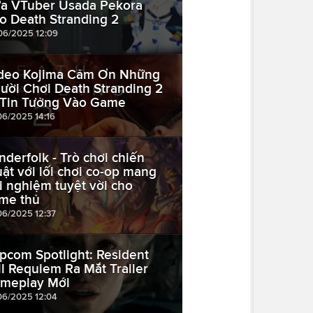
a VTuber Usada Pekora
o Death Stranding 2
06/2025 12:09
deo Kojima Cảm Ơn Những
ười Chơi Death Stranding 2
 Tin Tưởng Vào Game
06/2025 14:16
nderfolk - Trò chơi chiến
uật với lối chơi co-op mang
ải nghiệm tuyệt vời cho
me thủ
06/2025 12:37
pcom Spotlight: Resident
il Requiem Ra Mắt Trailer
meplay Mới
06/2025 12:04