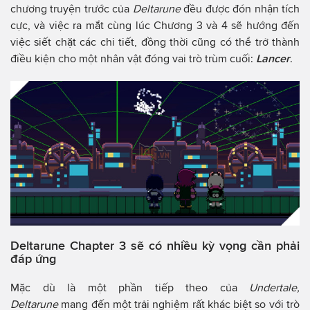
chương truyện trước của
Deltarune
đều được đón nhận tích
cực, và việc ra mắt cùng lúc Chương 3 và 4 sẽ hướng đến
việc siết chặt các chi tiết, đồng thời cũng có thể trở thành
điều kiện cho một nhân vật đóng vai trò trùm cuối:
Lancer
.
Deltarune Chapter 3 sẽ có nhiều kỳ vọng cần phải
đáp ứng
Mặc dù là một phần tiếp theo của
Undertale,
Deltarune
mang đến một trải nghiệm rất khác biệt so với trò