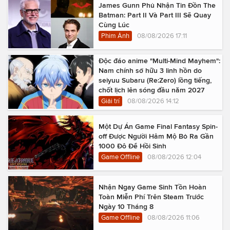
James Gunn Phủ Nhận Tin Đồn The
Batman: Part II Và Part III Sẽ Quay
Cùng Lúc
Phim Ảnh
08/08/2026 17:11
Độc đáo anime "Multi-Mind Mayhem":
Nam chính sở hữu 3 linh hồn do
seiyuu Subaru (Re:Zero) lồng tiếng,
chốt lịch lên sóng đầu năm 2027
Giải trí
08/08/2026 14:12
Một Dự Án Game Final Fantasy Spin-
off Được Người Hâm Mộ Bỏ Ra Gần
1000 Đô Để Hồi Sinh
Game Offline
08/08/2026 12:04
Nhận Ngay Game Sinh Tồn Hoàn
Toàn Miễn Phí Trên Steam Trước
Ngày 10 Tháng 8
Game Offline
08/08/2026 11:06