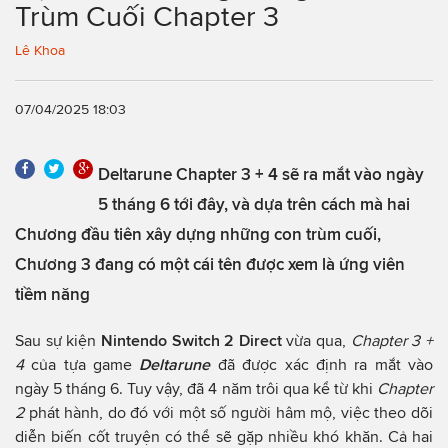
Trùm Cuối Chapter 3
Lê Khoa
07/04/2025 18:03
Deltarune Chapter 3 + 4 sẽ ra mắt vào ngày
5 tháng 6 tới đây, và dựa trên cách mà hai
Chương đầu tiên xây dựng những con trùm cuối,
Chương 3 đang có một cái tên được xem là ứng viên
tiềm năng
Sau sự kiện
Nintendo Switch 2 Direct
vừa qua,
Chapter 3 +
4
của tựa game
Deltarune
đã được xác định ra mắt vào
ngày 5 tháng 6. Tuy vậy, đã 4 năm trôi qua kể từ khi
Chapter
2
phát hành, do đó với một số người hâm mộ, việc theo dõi
diễn biến cốt truyện có thể sẽ gặp nhiều khó khăn. Cả hai