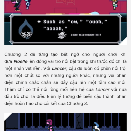
Chương 2 đã từng tạo bất ngờ cho người chơi khi
đưa
Noelle
lên đóng vai trò nổi bật trong khi trước đó chỉ là
một nhân vật nền. Với
Lancer
, cậu đã luôn có phần nổi trội
hơn một chút so với những người khác, nhưng vai phản
diện chính chắc chắn sẽ đẩy cậu lên một tầm cao mới.
Thậm chí có thể nói rằng mối liên hệ của
Lancer
với nửa
đầu trò chơi là điều kiện lý tưởng để biến cậu thành phản
diện hoàn hảo cho cái kết của Chương 3.