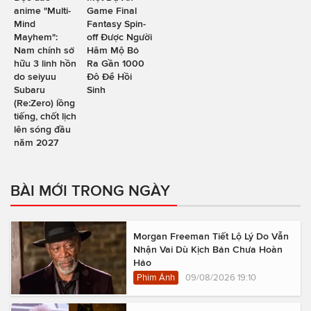
anime "Multi-
Game Final
Mind
Fantasy Spin-
Mayhem":
off Được Người
Nam chính sở
Hâm Mộ Bỏ
hữu 3 linh hồn
Ra Gần 1000
do seiyuu
Đô Để Hồi
Subaru
Sinh
(Re:Zero) lồng
tiếng, chốt lịch
lên sóng đầu
năm 2027
BÀI MỚI TRONG NGÀY
Morgan Freeman Tiết Lộ Lý Do Vẫn
Nhận Vai Dù Kịch Bản Chưa Hoàn
Hảo
Phim Ảnh
09/08/2026 19:10