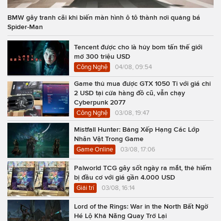
BMW gây tranh cãi khi biến màn hình ô tô thành nơi quảng bá
Spider-Man
Tencent được cho là hủy bom tấn thế giới
mở 300 triệu USD
Công Nghệ
04/08, 09:54
Game thủ mua được GTX 1050 Ti với giá chỉ
2 USD tại cửa hàng đồ cũ, vẫn chạy
Cyberpunk 2077
Công Nghệ
03/08, 19:47
Mistfall Hunter: Bảng Xếp Hạng Các Lớp
Nhân Vật Trong Game
Game Online
03/08, 17:06
Palworld TCG gây sốt ngày ra mắt, thẻ hiếm
bị đầu cơ với giá gần 4.000 USD
Giải trí
03/08, 16:14
Lord of the Rings: War in the North Bất Ngờ
Hé Lộ Khả Năng Quay Trở Lại