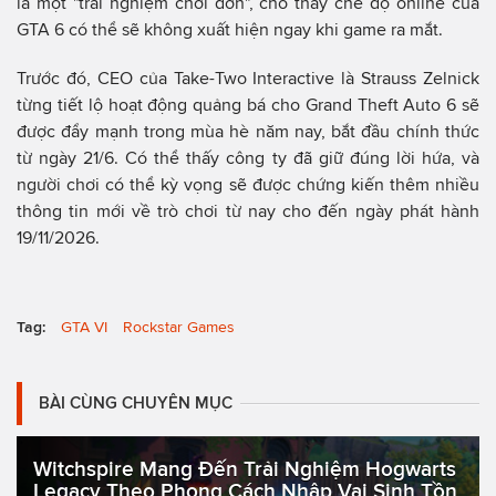
là một "trải nghiệm chơi đơn", cho thấy chế độ online của
GTA 6 có thể sẽ không xuất hiện ngay khi game ra mắt.
Trước đó, CEO của Take-Two Interactive là Strauss Zelnick
từng tiết lộ hoạt động quảng bá cho Grand Theft Auto 6 sẽ
được đẩy mạnh trong mùa hè năm nay, bắt đầu chính thức
từ ngày 21/6. Có thể thấy công ty đã giữ đúng lời hứa, và
người chơi có thể kỳ vọng sẽ được chứng kiến thêm nhiều
thông tin mới về trò chơi từ nay cho đến ngày phát hành
19/11/2026.
Tag:
GTA VI
Rockstar Games
BÀI CÙNG CHUYÊN MỤC
Witchspire Mang Đến Trải Nghiệm Hogwarts
Legacy Theo Phong Cách Nhập Vai Sinh Tồn