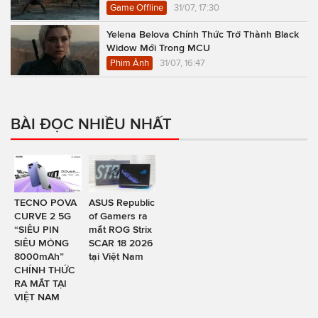
Game Offline
31/07, 17:30
Yelena Belova Chính Thức Trở Thành Black
Widow Mới Trong MCU
Phim Ảnh
31/07, 16:47
BÀI ĐỌC NHIỀU NHẤT
TECNO POVA
ASUS Republic
CURVE 2 5G
of Gamers ra
“SIÊU PIN
mắt ROG Strix
SIÊU MỎNG
SCAR 18 2026
8000mAh”
tại Việt Nam
CHÍNH THỨC
RA MẮT TẠI
VIỆT NAM