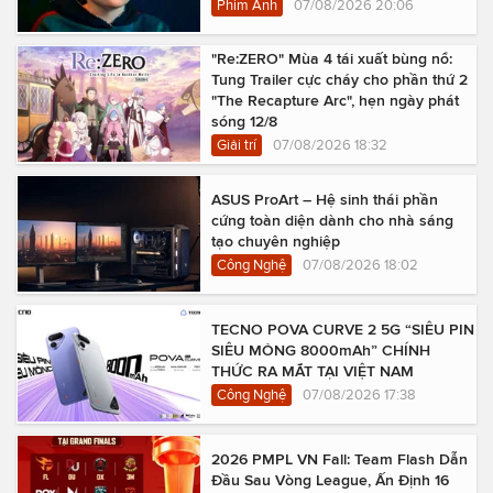
Phim Ảnh
07/08/2026 20:06
"Re:ZERO" Mùa 4 tái xuất bùng nổ:
Tung Trailer cực cháy cho phần thứ 2
"The Recapture Arc", hẹn ngày phát
sóng 12/8
Giải trí
07/08/2026 18:32
ASUS ProArt – Hệ sinh thái phần
cứng toàn diện dành cho nhà sáng
tạo chuyên nghiệp
Công Nghệ
07/08/2026 18:02
TECNO POVA CURVE 2 5G “SIÊU PIN
SIÊU MỎNG 8000mAh” CHÍNH
THỨC RA MẮT TẠI VIỆT NAM
Công Nghệ
07/08/2026 17:38
2026 PMPL VN Fall: Team Flash Dẫn
Đầu Sau Vòng League, Ấn Định 16