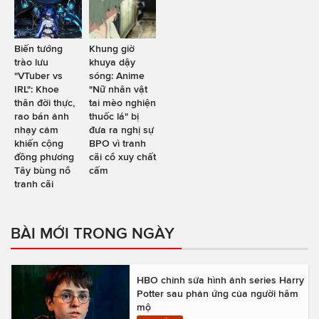
Biến tướng
Khung giờ
trào lưu
khuya dậy
"VTuber vs
sóng: Anime
IRL": Khoe
"Nữ nhân vật
thân đời thực,
tai mèo nghiện
rao bán ảnh
thuốc lá" bị
nhạy cảm
đưa ra nghị sự
khiến cộng
BPO vì tranh
đồng phương
cãi cổ xuy chất
Tây bùng nổ
cấm
tranh cãi
BÀI MỚI TRONG NGÀY
HBO chỉnh sửa hình ảnh series Harry
Potter sau phản ứng của người hâm
mộ