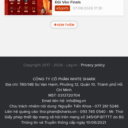
Đội Vào Finals
eSports
07/08/2026 17:30
XEM THÊM
Copyright 2017 - 2026 - Lag.vn -
Privacy policy
CÔNG TY CỔ PHẦN WHITE SHARK
Địa chỉ: 780/14B Sư Vạn Hạnh, Phường 12, Quận 10, Thành phố Hồ
Chí Minh
MST: 0313720704
Email liên hệ:
info@lag.vn
Chịu trách nhiệm nội dung: Nguyễn Tiến Khoa - 077 261 5246
Liên hệ quảng cáo:
thoi.pham@sharks.vn
- 093 745 0540 - Mr. Thơi
Giấy phép thiết lập mạng xã hội trên mạng số 345/GP-BTTTT do Bộ
Thông tin và Truyền thông cấp ngày 10/06/2021.