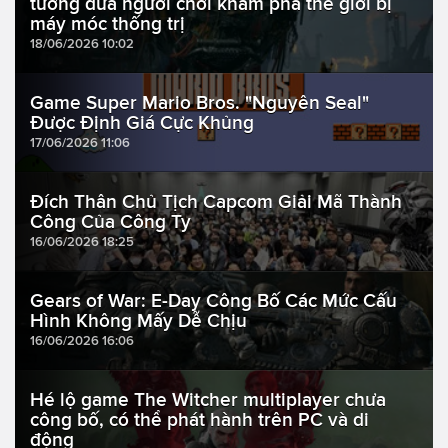
tưởng đưa người chơi khám phá thế giới bị
máy móc thống trị
18/06/2026 10:02
Game Super Mario Bros. "Nguyên Seal"
Được Định Giá Cực Khủng
17/06/2026 11:06
Đích Thân Chủ Tịch Capcom Giải Mã Thành
Công Của Công Ty
16/06/2026 18:25
Gears of War: E-Day Công Bố Các Mức Cấu
Hình Không Mấy Dễ Chịu
16/06/2026 16:06
Hé lộ game The Witcher multiplayer chưa
công bố, có thể phát hành trên PC và di
động