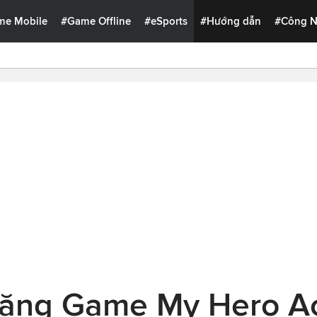
me Mobile
#Game Offline
#eSports
#Hướng dẫn
#Công 
Năng Game My Hero A