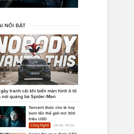
I NỔI BẬT
 NGHỆ
ây tranh cãi khi biến màn hình ô tô
 nơi quảng bá Spider-Man
Tencent được cho là hủy
bom tấn thế giới mở 300
triệu USD
Công Nghệ
04/08, 09:54
Game thủ mua được GTX