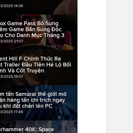
03/2025 14:30
ox Game Pass Bổ Sung
êm Game Bắn Súng Độc
o Cho Danh Mục Tháng 3
03/2025 21:07
lent Hill F Chính Thức Ra
t Trailer Đầu Tiên Hé Lộ Bối
nh Và Cốt Truyện
03/2025 19:07
m tấn Samurai thế giới mở
ận hàng tấn chỉ trích ngay
u khi đặt chân lên PC
03/2025 17:46
rhammer 40K: Space