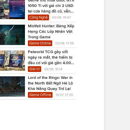
1050 Ti với giá chỉ 2 USD
tại cửa hàng đồ cũ, vẫn
chạy Cyberpunk 2077
Công Nghệ
03/08, 19:47
Mistfall Hunter: Bảng Xếp
Hạng Các Lớp Nhân Vật
Trong Game
Game Online
03/08, 17:06
Palworld TCG gây sốt
ngày ra mắt, thẻ hiếm bị
đầu cơ với giá gần 4.000
USD
Giải trí
03/08, 16:14
Lord of the Rings: War in
the North Bất Ngờ Hé Lộ
Khả Năng Quay Trở Lại
Game Offline
31/07, 17:30