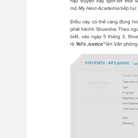
hậu truyện hay spin-off mới 
mộ
My Hero Academia
tiếp tục
Điều này có thể càng đúng hơ
phát hànhh Shueisha. Theo ng
biết, vào ngày 5 tháng 3, Sh
là
"All's Justice"
lên Văn phòng 