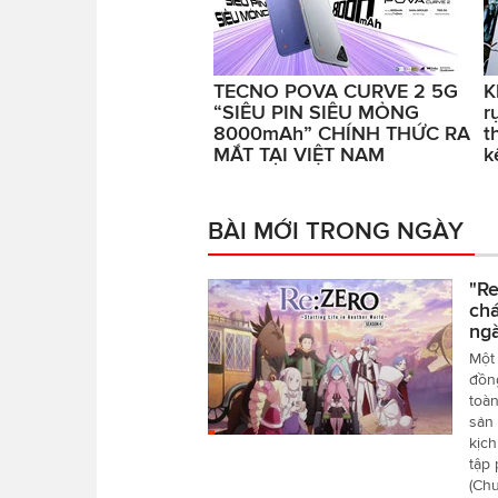
TECNO POVA CURVE 2 5G
K
“SIÊU PIN SIÊU MỎNG
r
8000mAh” CHÍNH THỨC RA
t
MẮT TẠI VIỆT NAM
k
BÀI MỚI TRONG NGÀY
"Re
chá
ngà
Một 
đồn
toàn
sản 
kịch
tập
(Chư