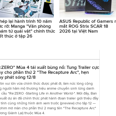
hép lại hành trình 10 năm
ASUS Republic of Gamers 
ực rỡ: Manga "Văn phòng
mắt ROG Strix SCAR 18
hám tử quái vật" chính thức
2026 tại Việt Nam
ết thúc ở tập 26
:ZERO" Mùa 4 tái xuất bùng nổ: Tung Trailer cực
y cho phần thứ 2 "The Recapture Arc", hẹn
y phát sóng 12/8
tin vui lớn vừa chính thức được phát đi, làm nức lòng cộng
g người hâm mộ thương hiệu anime chuyển sinh lừng danh
 cầu "Re:ZERO -Starting Life in Another World-". Mới đây, Ban
xuất dự án đã chính thức phát hành đoạn trailer giới thiệu đầy
 tính cùng những hình ảnh xem trước (preview) cho tập 12 —
 phim mở màn cho phần thứ 2 mang tên "The Recapture Arc"
ơng Giành Lại) thuộc Mùa 4.