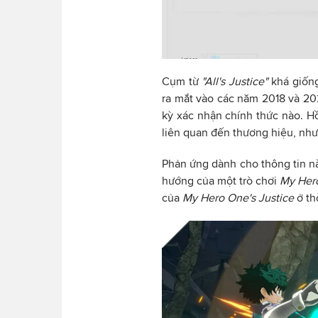
Cụm từ
"All's Justice"
khá giốn
ra mắt vào các năm 2018 và 202
kỳ xác nhận chính thức nào. Hồ
liên quan đến thương hiệu, nh
Phản ứng dành cho thông tin nà
hướng của một trò chơi
My Her
của
My Hero One's Justice
ở thờ