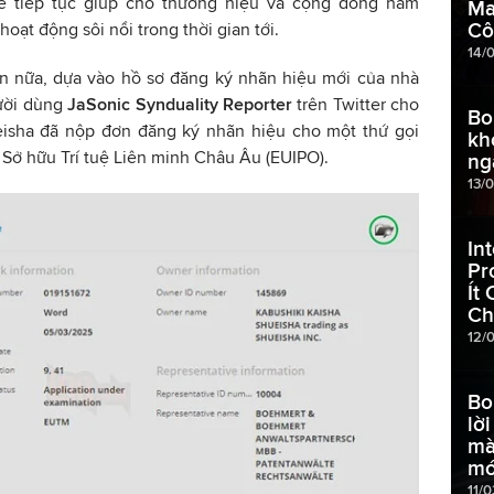
sẽ tiếp tục giúp cho thương hiệu và cộng đồng hâm
Ma
Cô
 hoạt động sôi nổi trong thời gian tới.
14/
n nữa, dựa vào hồ sơ đăng ký nhãn hiệu mới của nhà
ười dùng
JaSonic Synduality Reporter
trên Twitter cho
Bo
ueisha đã nộp đơn đăng ký nhãn hiệu cho một thứ gọi
kh
Sở hữu Trí tuệ Liên minh Châu Âu (EUIPO).
ng
13/
In
Pr
Ít
Ch
12/
Bo
lờ
mà
mớ
11/