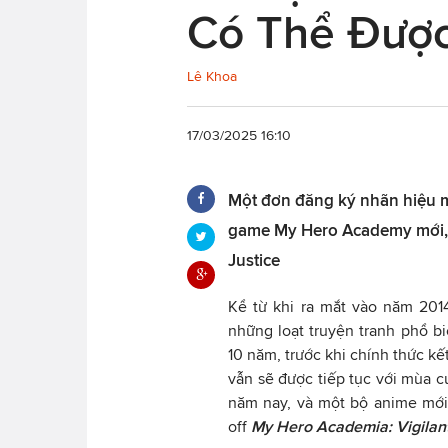
Có Thể Được
Lê Khoa
17/03/2025 16:10
Một đơn đăng ký nhãn hiệu mớ
game My Hero Academy mới, c
Justice
Kể từ khi ra mắt vào năm 20
những loạt truyện tranh phổ bi
10 năm, trước khi chính thức k
vẫn sẽ được tiếp tục với mùa 
năm nay, và một bộ anime mới
off
My Hero Academia: Vigilan