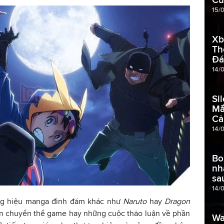
15/
Xb
Th
Đá
14/
Si
Mắ
Cả
14/
Bo
nh
sa
14/
ơng hiệu manga đình đám khác như
Naruto
hay
Dragon
ản chuyển thể game hay những cuộc thảo luận về phần
Wa