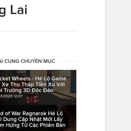
g Lai
ÀI CÙNG CHUYÊN MỤC
cket Wheels - Hé Lộ Game
i Xe Thu Thập Tiền Xu Với
i Trường 3D Độc Đáo
03/2025 12:07
d of War Ragnarok Hé Lộ
i Dung Cập Nhật Mới Lấy
m Hứng Từ Các Phiên Bản