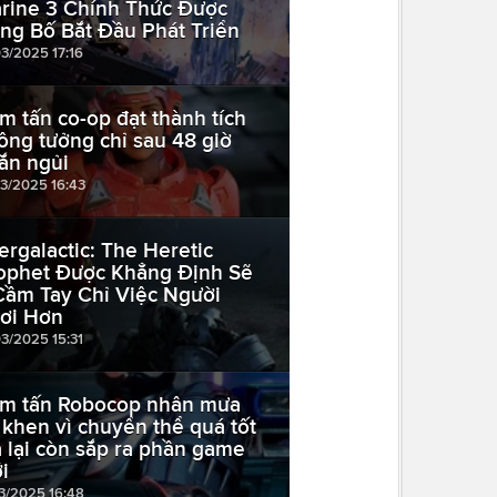
rine 3 Chính Thức Được
ng Bố Bắt Đầu Phát Triển
03/2025 17:16
m tấn co-op đạt thành tích
ông tưởng chỉ sau 48 giờ
ắn ngủi
03/2025 16:43
tergalactic: The Heretic
ophet Được Khẳng Định Sẽ
 Cầm Tay Chỉ Việc Người
ơi Hơn
03/2025 15:31
m tấn Robocop nhân mưa
i khen vì chuyển thể quá tốt
 lại còn sắp ra phần game
i
03/2025 16:48