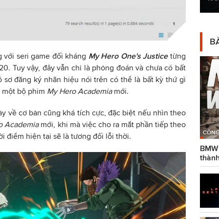
BÀ
g với seri game đối kháng
My Hero One's Justice
từng
0. Tuy vậy, đây vẫn chỉ là phỏng đoán và chưa có bất
 sơ đăng ký nhãn hiệu nói trên có thể là bất kỳ thứ gì
ư một bộ phim
My Hero Academia
mới.
y về cơ bản cũng khá tích cực, đặc biệt nếu nhìn theo
o Academia
mới, khi mà việc cho ra mắt phần tiếp theo
CÔNG
i điểm hiện tại sẽ là tương đối lỗi thời.
BMW g
thành