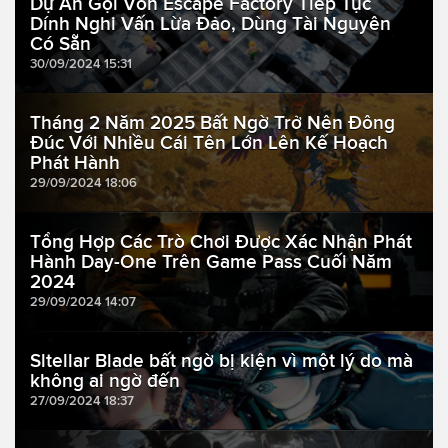
Dự Án Gọi Vốn Escape Factory Tiếp Tục
Dính Nghi Vấn Lừa Đảo, Dùng Tài Nguyên
Có Sẵn
30/09/2024 15:31
Tháng 2 Năm 2025 Bất Ngờ Trở Nên Đông
Đúc Với Nhiều Cái Tên Lớn Lên Kế Hoạch
Phát Hành
29/09/2024 18:06
Tổng Hợp Các Trò Chơi Được Xác Nhận Phát
Hành Day-One Trên Game Pass Cuối Năm
2024
29/09/2024 14:07
Sltellar Blade bất ngờ bị kiện vì một lý do mà
không ai ngờ đến
27/09/2024 18:37