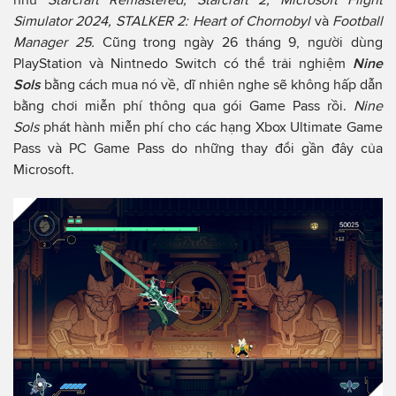
Simulator 2024, STALKER 2: Heart of Chornobyl
và
Football
Manager 25.
Cũng trong ngày 26 tháng 9, người dùng
PlayStation và Nintnedo Switch có thể trải nghiệm
Nine
Sols
bằng cách mua nó về, dĩ nhiên nghe sẽ không hấp dẫn
bằng chơi miễn phí thông qua gói Game Pass rồi.
Nine
Sols
phát hành miễn phí cho các hạng Xbox Ultimate Game
Pass và PC Game Pass do những thay đổi gần đây của
Microsoft.