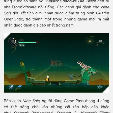
từng được so sánh với
Sekiro: Shadows Die Twice
đến từ
nhà FromSoftware nổi tiếng. Các đánh giá dành cho
Nine
Sols
đều rất tích cực, nhận được điểm trung bình 84 trên
OpenCritic, trở thành một trong những game mới ra mắt
nhận được đánh giá cao nhất trong năm.
Bên cạnh
Nine Sols,
người dùng Game Pass tháng 11 cũng
có thể trông chờ vào những cái tên hấp dẫn khác
như
Starcraft Remastered, Starcraft 2, Microsoft Flight