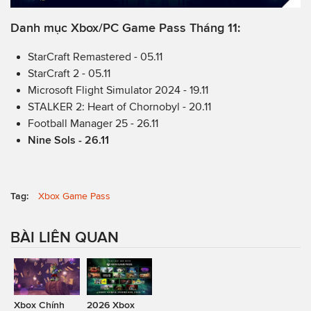
Danh mục Xbox/PC Game Pass Tháng 11:
StarCraft Remastered - 05.11
StarCraft 2 - 05.11
Microsoft Flight Simulator 2024 - 19.11
STALKER 2: Heart of Chornobyl - 20.11
Football Manager 25 - 26.11
Nine Sols - 26.11
Tag:
Xbox Game Pass
BÀI LIÊN QUAN
Xbox Chính
2026 Xbox