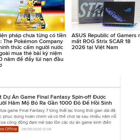
iện pháp chưa từng có tiền
ASUS Republic of Gamers 
ệ: The Pokémon Company
mắt ROG Strix SCAR 18
hính thức cấm người nước
2026 tại Việt Nam
goài mua thẻ bài kỷ niệm
0 năm để đẩy lùi nạn đầu
ơ
t Dự Án Game Final Fantasy Spin-off Được
ười Hâm Mộ Bỏ Ra Gần 1000 Đô Để Hồi Sinh
tựa game Final Fantasy 7 từng thất lạc trong thời gian dài đã
c phục dựng hoàn chỉnh và có thể chơi lại sau nhiều năm nỗ
 của cộng đồng đam mê bảo tồn các dự án game kinh điển
e Offline
08/08/2026 12:04