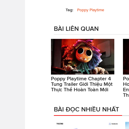
Tag:
Poppy Playtime
BÀI LIÊN QUAN
Poppy Playtime Chapter 4
Po
Tung Trailer Giới Thiệu Một
Ho
Thực Thể Hoàn Toàn Mới
En
Th
BÀI ĐỌC NHIỀU NHẤT