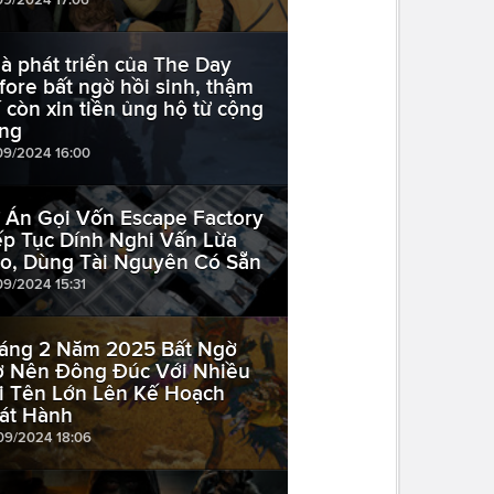
à phát triển của The Day
fore bất ngờ hồi sinh, thậm
í còn xin tiền ủng hộ từ cộng
ng
09/2024 16:00
 Án Gọi Vốn Escape Factory
ếp Tục Dính Nghi Vấn Lừa
o, Dùng Tài Nguyên Có Sẵn
09/2024 15:31
áng 2 Năm 2025 Bất Ngờ
ở Nên Đông Đúc Với Nhiều
i Tên Lớn Lên Kế Hoạch
át Hành
09/2024 18:06