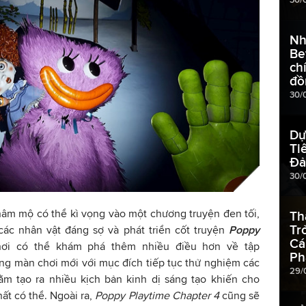
Nh
Be
ch
đồ
30/
Dự
Ti
Đả
30/
 hâm mộ có thể kì vọng vào một chương truyện đen tối,
Th
Tr
 các nhân vật đáng sợ và phát triển cốt truyện
Poppy
Cá
hơi có thể khám phá thêm nhiều điều hơn về tập
Ph
ng màn chơi mới với mục đích tiếp tục thử nghiệm các
29/
m tạo ra nhiều kịch bản kinh dị sáng tạo khiến cho
ất có thể. Ngoài ra,
Poppy Playtime Chapter 4
cũng sẽ