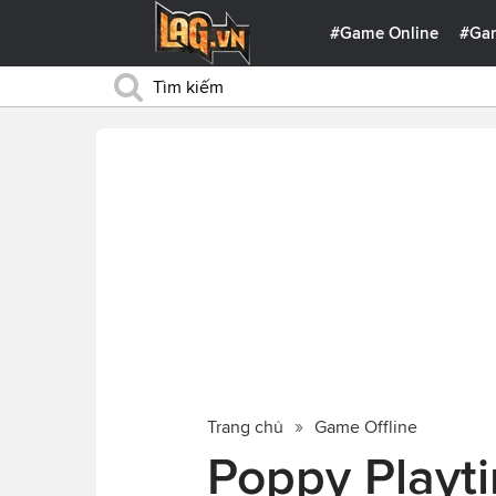
#Game Online
#Ga
Trang chủ
Game Offline
Poppy Playt