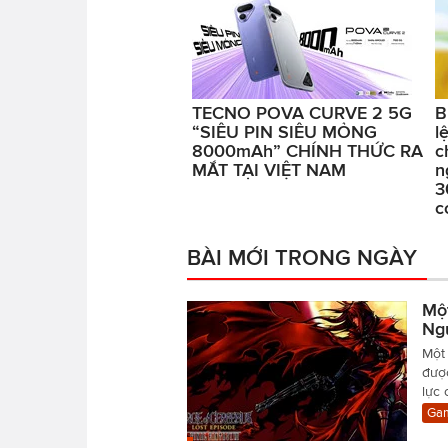
TECNO POVA CURVE 2 5G
B
“SIÊU PIN SIÊU MỎNG
l
8000mAh” CHÍNH THỨC RA
c
MẮT TẠI VIỆT NAM
n
3
c
BÀI MỚI TRONG NGÀY
Mộ
Ng
Một 
đượ
lực
Gam