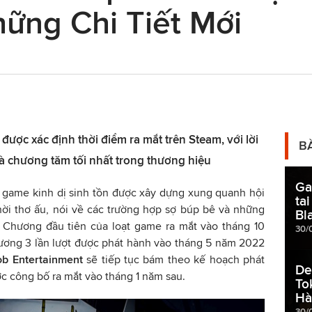
ững Chi Tiết Mới
ược xác định thời điểm ra mắt trên Steam, với lời
B
là chương tăm tối nhất trong thương hiệu
Ga
 game kinh dị sinh tồn được xây dựng xung quanh hội
ta
hời thơ ấu, nói về các trường hợp sợ búp bê và những
Bl
c. Chương đầu tiên của loạt game ra mắt vào tháng 10
30/
ương 3 lần lượt được phát hành vào tháng 5 năm 2022
b Entertainment
sẽ tiếp tục bám theo kế hoạch phát
De
c công bố ra mắt vào tháng 1 năm sau.
To
Hà
30/