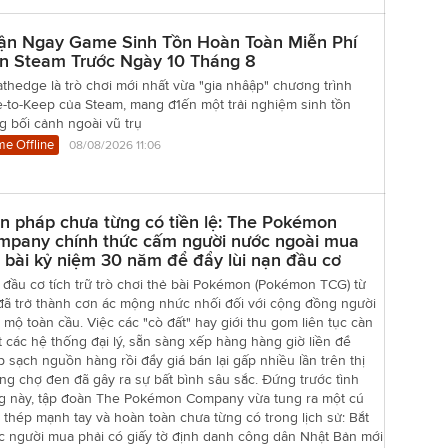
ận Ngay Game Sinh Tồn Hoàn Toàn Miễn Phí
ên Steam Trước Ngày 10 Tháng 8
thedge là trò chơi mới nhất vừa "gia nhâập" chương trình
-to-Keep của Steam, mang đ1ến một trải nghiệm sinh tồn
g bối cảnh ngoài vũ trụ
e Offline
08/08/2026 11:06
n pháp chưa từng có tiền lệ: The Pokémon
mpany chính thức cấm người nước ngoài mua
 bài kỷ niệm 30 năm để đẩy lùi nạn đầu cơ
đầu cơ tích trữ trò chơi thẻ bài Pokémon (Pokémon TCG) từ
đã trở thành cơn ác mộng nhức nhối đối với cộng đồng người
mộ toàn cầu. Việc các "cò đất" hay giới thu gom liên tục càn
 các hệ thống đại lý, sẵn sàng xếp hàng hàng giờ liền để
 sạch nguồn hàng rồi đẩy giá bán lại gấp nhiều lần trên thị
ng chợ đen đã gây ra sự bất bình sâu sắc. Đứng trước tình
ng này, tập đoàn The Pokémon Company vừa tung ra một cú
thép mạnh tay và hoàn toàn chưa từng có trong lịch sử: Bắt
c người mua phải có giấy tờ định danh công dân Nhật Bản mới