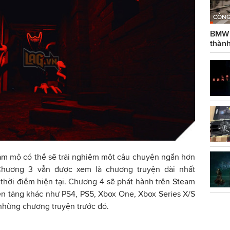
CÔNG
BMW g
thành
hâm mộ có thể sẽ trải nghiệm một câu chuyện ngắn hơn
hương 3 vẫn được xem là chương truyện dài nhất
thời điểm hiện tại. Chương 4 sẽ phát hành trên Steam
ền tảng khác như PS4, PS5, Xbox One, Xbox Series X/S
những chương truyện trước đó.