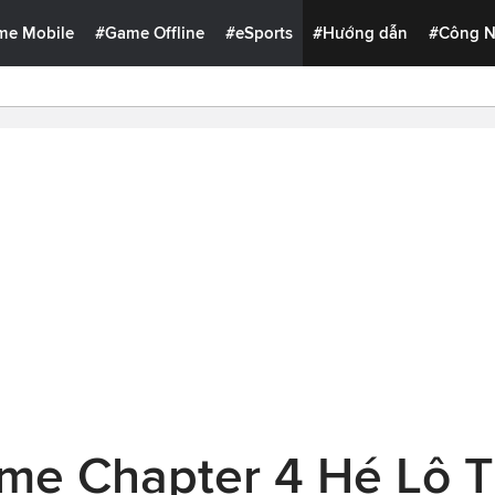
me Mobile
#Game Offline
#eSports
#Hướng dẫn
#Công 
ime Chapter 4 Hé Lộ 