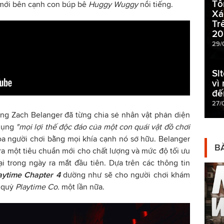
Tổ
 mới bên cạnh con búp bê
Huggy Wuggy
nổi tiếng.
Xá
Tr
20
29/
Sl
vì
đế
27/
ng Zach Belanger đã từng chia sẻ nhân vật phản diện
 dụng
"mọi lợi thế độc đáo của một con quái vật đồ chơi
a người chơi bằng mọi khía cạnh nó sở hữu. Belanger
BÀ
a một tiêu chuẩn mới cho chất lượng và mức độ tối ưu
 trong ngày ra mắt đầu tiên. Dựa trên các thông tin
aytime Chapter 4
dường như sẽ cho người chơi khám
a quỷ
Playtime Co.
một lần nữa.