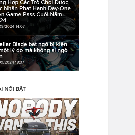
ng Hợp Các Trò Chơi Được
c Nhận Phát Hành Day-One
ên Game Pass Cuối Năm
24
09/2024 14:07
tellar Blade bất ngờ bị kiện
 một lý do mà không ai ngờ
n
09/2024 18:37
I NỔI BẬT