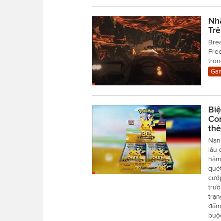
Nh
Tr
Brea
Free
tron
Gam
Biệ
Co
thẻ
Nạn 
lâu 
hâm 
quét
cướp
trườ
trạ
đấm 
buộ