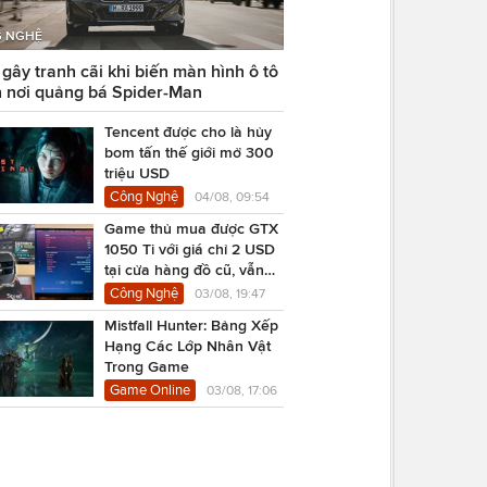
 NGHỆ
ây tranh cãi khi biến màn hình ô tô
 nơi quảng bá Spider-Man
Tencent được cho là hủy
bom tấn thế giới mở 300
triệu USD
Công Nghệ
04/08, 09:54
Game thủ mua được GTX
1050 Ti với giá chỉ 2 USD
tại cửa hàng đồ cũ, vẫn
chạy Cyberpunk 2077
Công Nghệ
03/08, 19:47
Mistfall Hunter: Bảng Xếp
Hạng Các Lớp Nhân Vật
Trong Game
Game Online
03/08, 17:06