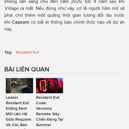
không sẵn sàng cho đến năm 2025, tức 4 năm sau khi
Village
ra mắt. Nếu đúng như vậy, có lẽ người hâm mộ sẽ
phải chờ thêm một quãng thời gian tương đối lâu trước
khi
Capcom
có bất kì thông báo chính thức nào về dự án
này.
Tag:
Resident Evil
BÀI LIÊN QUAN
Leaker
Resident Evil
Resident Evil
Code:
Khẳng Định
Veronica
Mối Liên Hệ
Remake Gây
Giữa Requiem
Chấn Động Tại
Và Các Bản
Summer