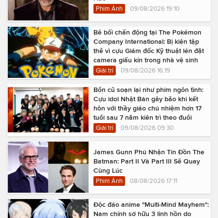
Phim Ảnh
09/08/2026 19:10
Bê bối chấn động tại The Pokémon
Company International: Bị kiện tập
thể vì cựu Giám đốc Kỹ thuật lén đặt
camera giấu kín trong nhà vệ sinh
Giải trí
09/08/2026 16:19
Bổn cũ soạn lại như phim ngôn tình:
Cựu idol Nhật Bản gây bão khi kết
hôn với thầy giáo chủ nhiệm hơn 17
tuổi sau 7 năm kiên trì theo đuổi
Giải trí
09/08/2026 09:30
James Gunn Phủ Nhận Tin Đồn The
Batman: Part II Và Part III Sẽ Quay
Cùng Lúc
Phim Ảnh
08/08/2026 17:11
Độc đáo anime "Multi-Mind Mayhem":
Nam chính sở hữu 3 linh hồn do