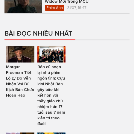
Widow Mới Trong MCU
Phim Ảnh
31/07, 16:47
BÀI ĐỌC NHIỀU NHẤT
Morgan
Bổn cũ soạn
Freeman Tiết
lại như phim
Lộ Lý Do Vẫn
ngôn tình: Cựu
Nhận Vai Dù
idol Nhật Bản
Kịch Bản Chưa
gây bão khi
Hoàn Hảo
kết hôn với
thầy giáo chủ
nhiệm hơn 17
tuổi sau 7 năm
kiên trì theo
đuổi