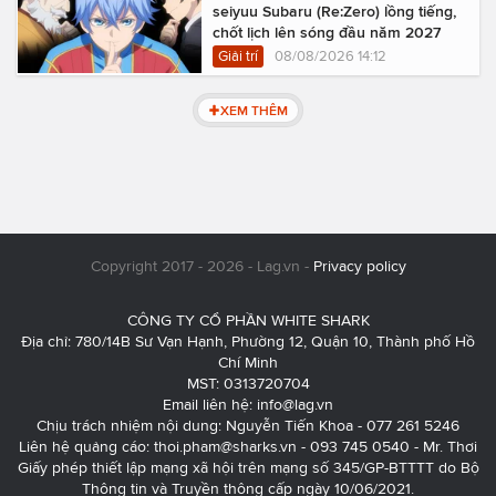
seiyuu Subaru (Re:Zero) lồng tiếng,
chốt lịch lên sóng đầu năm 2027
Giải trí
08/08/2026 14:12
XEM THÊM
Copyright 2017 - 2026 - Lag.vn -
Privacy policy
CÔNG TY CỔ PHẦN WHITE SHARK
Địa chỉ: 780/14B Sư Vạn Hạnh, Phường 12, Quận 10, Thành phố Hồ
Chí Minh
MST: 0313720704
Email liên hệ:
info@lag.vn
Chịu trách nhiệm nội dung: Nguyễn Tiến Khoa - 077 261 5246
Liên hệ quảng cáo:
thoi.pham@sharks.vn
- 093 745 0540 - Mr. Thơi
Giấy phép thiết lập mạng xã hội trên mạng số 345/GP-BTTTT do Bộ
Thông tin và Truyền thông cấp ngày 10/06/2021.