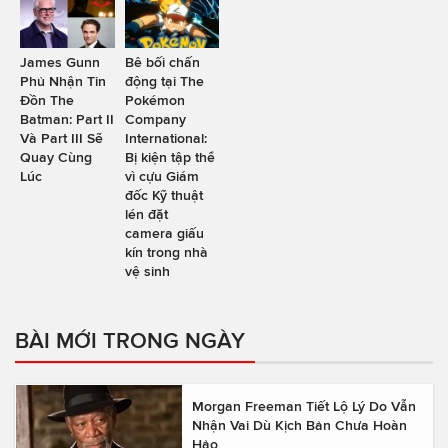
James Gunn
Bê bối chấn
Phủ Nhận Tin
động tại The
Đồn The
Pokémon
Batman: Part II
Company
Và Part III Sẽ
International:
Quay Cùng
Bị kiện tập thể
Lúc
vì cựu Giám
đốc Kỹ thuật
lén đặt
camera giấu
kín trong nhà
vệ sinh
BÀI MỚI TRONG NGÀY
Morgan Freeman Tiết Lộ Lý Do Vẫn
Nhận Vai Dù Kịch Bản Chưa Hoàn
Hảo