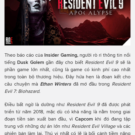
Theo báo cáo của
Insider Gaming,
người rò rỉ thông tin nổi
tiếng
Dusk Golem
gần đây cho biết
Resident Evil 9
sẽ là
phần game lớn nhất, cũng là game có kinh phí cao nhất
trong toàn bộ thương hiệu. Đây hứa hẹn là đoạn kết cho
câu chuyện mà
Ethan Winters
đã mở đầu trong
Resident
Evil 7: Biohazard.
Điều bất ngờ là dường như
Resident Evil 9
đã được phát
triển từ năm 2018, mặc dù có khả năng là nằm trong giai
đoạn tiền sản xuất ban đầu, vì
Capcom
khi đó đang tập
trung với những dự án lớn như
Resident Evil Village
và các
phiên bản làm lại. Thú vị nhất có lẽ là bối cảnh tiềm năng