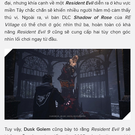
đại, nhưng khía cạnh về một
Resident Evil
diễn ra ở khu vực
miền Tây chắc chắn sẽ khiến nhiều người hâm mộ cảm thấy
thú vị. Ngoài ra, vì bản DLC
Shadow of Rose
của
RE
Village
có thể chơi ở góc nhìn thứ ba, hoàn toàn có khả
năng
Resident Evil 9
cũng sẽ cung cấp hai tùy chọn góc
nhìn lối chơi ngay từ đầu.
Tuy vậy,
Dusk Golem
cũng bày tỏ rằng
Resident Evil 9
sẽ