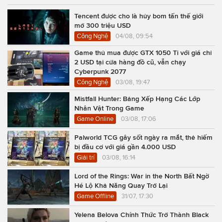
Tencent được cho là hủy bom tấn thế giới
mở 300 triệu USD
Công Nghệ
04/08, 09:54
Game thủ mua được GTX 1050 Ti với giá chỉ
2 USD tại cửa hàng đồ cũ, vẫn chạy
Cyberpunk 2077
Công Nghệ
03/08, 19:47
Mistfall Hunter: Bảng Xếp Hạng Các Lớp
Nhân Vật Trong Game
Game Online
03/08, 17:06
Palworld TCG gây sốt ngày ra mắt, thẻ hiếm
bị đầu cơ với giá gần 4.000 USD
Giải trí
03/08, 16:14
Lord of the Rings: War in the North Bất Ngờ
Hé Lộ Khả Năng Quay Trở Lại
Game Offline
31/07, 17:30
Yelena Belova Chính Thức Trở Thành Black