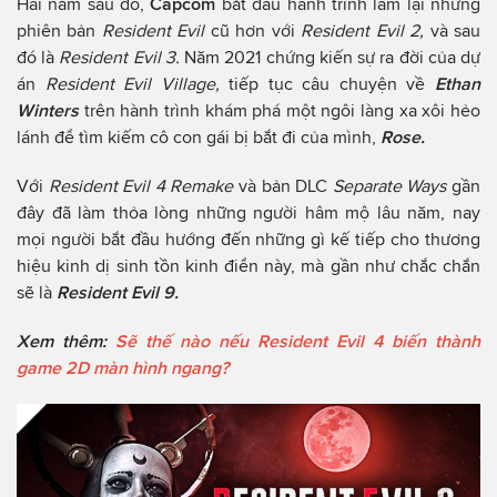
Hai năm sau đó,
Capcom
bắt đầu hành trình làm lại những
phiên bản
Resident Evil
cũ hơn với
Resident Evil 2,
và sau
đó là
Resident Evil 3.
Năm 2021 chứng kiến sự ra đời của dự
án
Resident Evil Village,
tiếp tục câu chuyện về
Ethan
Winters
trên hành trình khám phá một ngôi làng xa xôi hẻo
lánh để tìm kiếm cô con gái bị bắt đi của mình,
Rose.
Với
Resident Evil 4 Remake
và bản DLC
Separate Ways
gần
đây đã làm thỏa lòng những người hâm mộ lâu năm, nay
mọi người bắt đầu hướng đến những gì kế tiếp cho thương
hiệu kinh dị sinh tồn kinh điển này, mà gần như chắc chắn
sẽ là
Resident Evil 9.
Xem thêm:
Sẽ thế nào nếu Resident Evil 4 biến thành
game 2D màn hình ngang?