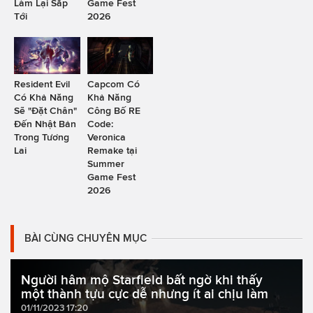
Làm Lại Sắp
Game Fest
Tới
2026
Resident Evil
Capcom Có
Có Khả Năng
Khả Năng
Sẽ "Đặt Chân"
Công Bố RE
Đến Nhật Bản
Code:
Trong Tương
Veronica
Lai
Remake tại
Summer
Game Fest
2026
BÀI CÙNG CHUYÊN MỤC
Người hâm mộ Starfield bất ngờ khi thấy
một thành tựu cực dễ nhưng ít ai chịu làm
01/11/2023 17:20