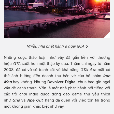
Nhiều nhà phát hành e ngại GTA 6
Những cuộc thảo luận như vậy đã gắn liền với thương
hiệu
GTA
suốt hơn một thập kỷ qua. Thậm chí ngay từ năm
2008, đã có vô số tranh cãi về khả năng
GTA 4
ra mắt có
thể ảnh hưởng đến doanh thu bán vé của bộ phim
Iron
Man
hay không. Nhưng
Devolver Digital
chưa bao giờ ngại
vấn đề cạnh tranh. Vốn là một nhà phát hành nổi tiếng với
các trò chơi indie được đông đảo game thủ yêu thích
như
Gris
và
Ape Out
, hãng đã quen với việc tồn tại trong
một không gian khác biệt như vậy.