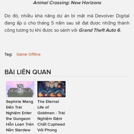
Animal Crossing: New Horizons
Do đó, nhiều khả năng dự án bí mật mà Devolver Digital
đang ấp ủ cho tháng 5 năm sau sẽ đạt được những thành
công tương tự khi được so sánh với
Grand Theft Auto 6
.
Tag:
Game Offline
BÀI LIÊN QUAN
Sephiria Mang
The Eternal
Đến Trải
Life of
Nghiệm Enter
Goldman - Trải
the Gungeon
Nghiệm Đậm
Hỗn Loạn Trên
Chất Cuphead
Nền Stardew
Với Phong