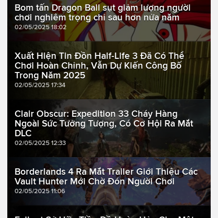
Bom tấn Dragon Ball sụt giảm lượng người
chơi nghiêm trọng chỉ sau hơn nửa năm
02/05/2025 18:02
Xuất Hiện Tin Đồn Half-Life 3 Đã Có Thể
Chơi Hoàn Chỉnh, Vẫn Dự Kiến Công Bố
Trong Năm 2025
02/05/2025 17:34
Clair Obscur: Expedition 33 Cháy Hàng
Ngoài Sức Tưởng Tượng, Có Cơ Hội Ra Mắt
DLC
02/05/2025 12:33
Borderlands 4 Ra Mắt Trailer Giới Thiệu Các
Vault Hunter Mới Chờ Đón Người Chơi
02/05/2025 11:06