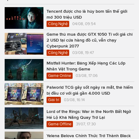
Tencent được cho là hủy bom tấn thế giới
mở 300 triệu USD
Công Nghệ
04/08, 09:54
Game thủ mua được GTX 1050 Ti với giá chỉ
2 USD tại cửa hàng đồ cũ, vẫn chạy
Cyberpunk 2077
Công Nghệ
03/08, 19:47
Mistfall Hunter: Bảng Xếp Hạng Các Lớp
Nhân Vật Trong Game
Game Online
03/08, 17:06
Palworld TCG gây sốt ngày ra mắt, thẻ hiếm
bị đầu cơ với giá gần 4.000 USD
Giải trí
03/08, 16:14
Lord of the Rings: War in the North Bất Ngờ
Hé Lộ Khả Năng Quay Trở Lại
Game Offline
31/07, 17:30
Yelena Belova Chính Thức Trở Thành Black