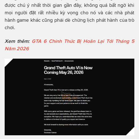
được chú ý nhất thời gian gần đây, không quá bất ngờ khi
mọi người đặt rất nhiều kỳ vọng cho nó và các nhà phát
hành game khác cũng phải dè chừng lịch phát hành của trò
chơi.
Xem thêm:
GTA 6 Chính Thức Bị Hoãn Lại Tới Tháng 5
Năm 2026