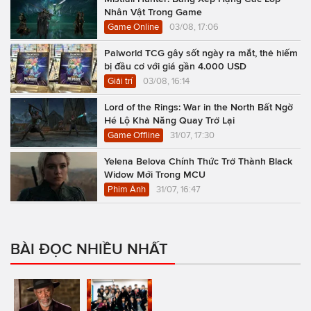
Nhân Vật Trong Game
Game Online
03/08, 17:06
Palworld TCG gây sốt ngày ra mắt, thẻ hiếm
bị đầu cơ với giá gần 4.000 USD
Giải trí
03/08, 16:14
Lord of the Rings: War in the North Bất Ngờ
Hé Lộ Khả Năng Quay Trở Lại
Game Offline
31/07, 17:30
Yelena Belova Chính Thức Trở Thành Black
Widow Mới Trong MCU
Phim Ảnh
31/07, 16:47
BÀI ĐỌC NHIỀU NHẤT