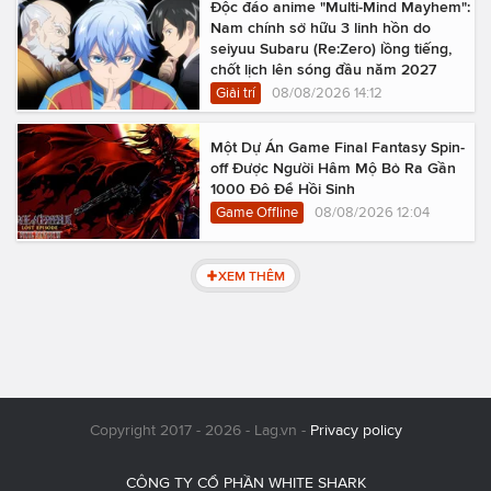
Độc đáo anime "Multi-Mind Mayhem":
Nam chính sở hữu 3 linh hồn do
seiyuu Subaru (Re:Zero) lồng tiếng,
chốt lịch lên sóng đầu năm 2027
Giải trí
08/08/2026 14:12
Một Dự Án Game Final Fantasy Spin-
off Được Người Hâm Mộ Bỏ Ra Gần
1000 Đô Để Hồi Sinh
Game Offline
08/08/2026 12:04
XEM THÊM
Copyright 2017 - 2026 - Lag.vn -
Privacy policy
CÔNG TY CỔ PHẦN WHITE SHARK