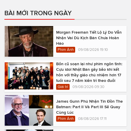
BÀI MỚI TRONG NGÀY
Morgan Freeman Tiết Lộ Lý Do Vẫn
Nhận Vai Dù Kịch Bản Chưa Hoàn
Hảo
Phim Ảnh
09/08/2026 19:10
Bổn cũ soạn lại như phim ngôn tình:
Cựu idol Nhật Bản gây bão khi kết
hôn với thầy giáo chủ nhiệm hơn 17
tuổi sau 7 năm kiên trì theo đuổi
Giải trí
09/08/2026 09:30
James Gunn Phủ Nhận Tin Đồn The
Batman: Part II Và Part III Sẽ Quay
Cùng Lúc
Phim Ảnh
08/08/2026 17:11