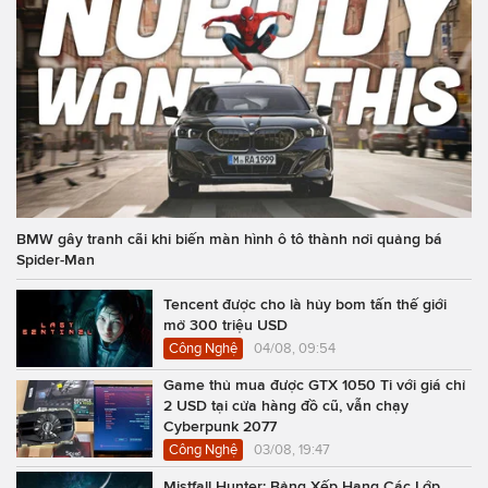
BMW gây tranh cãi khi biến màn hình ô tô thành nơi quảng bá
Spider-Man
Tencent được cho là hủy bom tấn thế giới
mở 300 triệu USD
Công Nghệ
04/08, 09:54
Game thủ mua được GTX 1050 Ti với giá chỉ
2 USD tại cửa hàng đồ cũ, vẫn chạy
Cyberpunk 2077
Công Nghệ
03/08, 19:47
Mistfall Hunter: Bảng Xếp Hạng Các Lớp