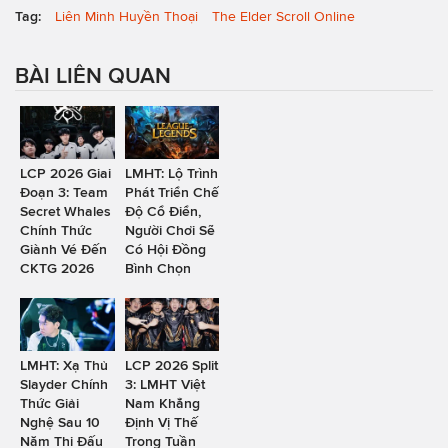
Tag:
Liên Minh Huyền Thoại
The Elder Scroll Online
BÀI LIÊN QUAN
LCP 2026 Giai
LMHT: Lộ Trình
Đoạn 3: Team
Phát Triển Chế
Secret Whales
Độ Cổ Điển,
Chính Thức
Người Chơi Sẽ
Giành Vé Đến
Có Hội Đồng
CKTG 2026
Bình Chọn
LMHT: Xạ Thủ
LCP 2026 Split
Slayder Chính
3: LMHT Việt
Thức Giải
Nam Khẳng
Nghệ Sau 10
Định Vị Thế
Năm Thi Đấu
Trong Tuần