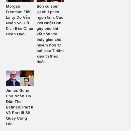
Morgan
Bổn cũ soạn
Freeman Tiết
lại như phim
Lộ Lý Do Vẫn
ngôn tình: Cựu
Nhận Vai Dù
idol Nhật Bản
Kịch Bản Chưa
gây bão khi
Hoàn Hảo
kết hôn với
thầy giáo chủ
nhiệm hơn 17
tuổi sau 7 năm
kiên trì theo
đuổi
James Gunn
Phủ Nhận Tin
Đồn The
Batman: Part II
Và Part III Sẽ
Quay Cùng
Lúc