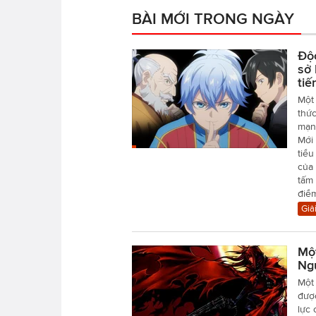
BÀI MỚI TRONG NGÀY
Độ
sở 
tiế
Một
thức
mạn
Mới 
tiểu
của 
tấm 
điể
Giải
Mộ
Ng
Một 
đượ
lực