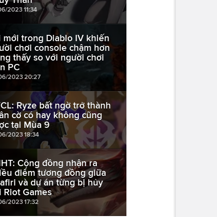
06/2023 11:34
i mới trong Diablo IV khiến
ười chơi console chậm hơn
ông thấy so với người chơi
ên PC
06/2023 20:27
CL: Ryze bất ngờ trở thành
ân cờ có hay không cũng
ợc tại Mùa 9
06/2023 18:34
HT: Cộng đồng nhận ra
iều điểm tương đồng giữa
afiri và dự án từng bị hủy
i Riot Games
06/2023 17:32