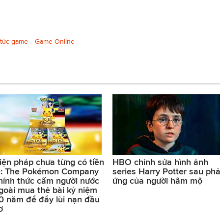
 tức game
Game Online
iện pháp chưa từng có tiền
HBO chỉnh sửa hình ảnh
ệ: The Pokémon Company
series Harry Potter sau ph
hính thức cấm người nước
ứng của người hâm mộ
goài mua thẻ bài kỷ niệm
0 năm để đẩy lùi nạn đầu
ơ