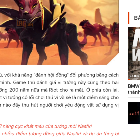
BÀ
thủ, với khả năng "đánh hội đồng" đối phương bằng cách
CÔNG
 mình. Game thủ đánh giá vị tướng này cũng theo hai
BMW g
ướng 200 năm nữa mà Riot cho ra mắt. Ở phía còn lại,
thành
 vị tướng có lối chơi thú vị và sẽ là một điểm sáng cho
n nào đấy thu hút người chơi yêu động vật sử dụng vị
 năng cực khát máu của tướng mới Naafiri
nhiều điểm tương đồng giữa Naafiri và dự án từng bị