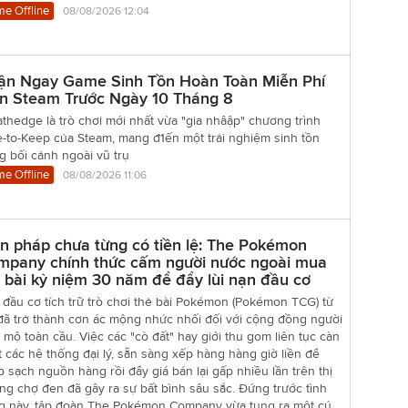
e Offline
08/08/2026 12:04
ận Ngay Game Sinh Tồn Hoàn Toàn Miễn Phí
ên Steam Trước Ngày 10 Tháng 8
thedge là trò chơi mới nhất vừa "gia nhâập" chương trình
-to-Keep của Steam, mang đ1ến một trải nghiệm sinh tồn
g bối cảnh ngoài vũ trụ
e Offline
08/08/2026 11:06
n pháp chưa từng có tiền lệ: The Pokémon
mpany chính thức cấm người nước ngoài mua
 bài kỷ niệm 30 năm để đẩy lùi nạn đầu cơ
đầu cơ tích trữ trò chơi thẻ bài Pokémon (Pokémon TCG) từ
đã trở thành cơn ác mộng nhức nhối đối với cộng đồng người
mộ toàn cầu. Việc các "cò đất" hay giới thu gom liên tục càn
 các hệ thống đại lý, sẵn sàng xếp hàng hàng giờ liền để
 sạch nguồn hàng rồi đẩy giá bán lại gấp nhiều lần trên thị
ng chợ đen đã gây ra sự bất bình sâu sắc. Đứng trước tình
ng này, tập đoàn The Pokémon Company vừa tung ra một cú