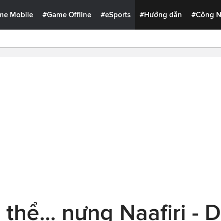
me Mobile
#Game Offline
#eSports
#Hướng dẫn
#Công 
thể... nựng Naafiri - 