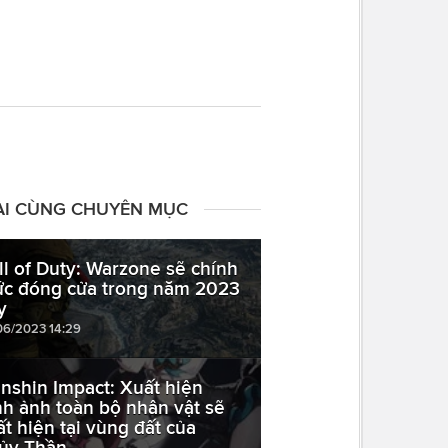
ÀI CÙNG CHUYÊN MỤC
ll of Duty: Warzone sẽ chính
ức đóng cửa trong năm 2023
y
06/2023 14:29
nshin Impact: Xuất hiện
nh ảnh toàn bộ nhân vật sẽ
ất hiện tại vùng đất của
ủy Thần