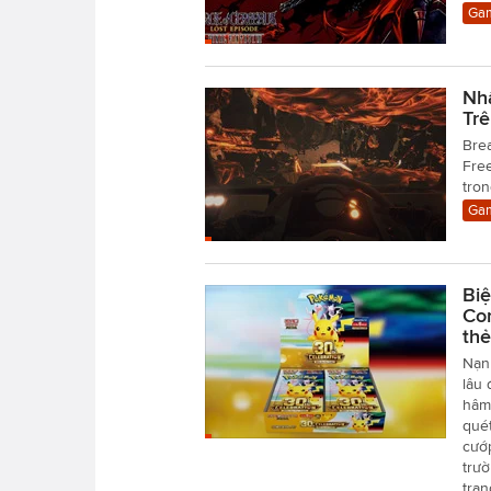
Gam
Nh
Tr
Brea
Free
tron
Gam
Biệ
Co
thẻ
Nạn 
lâu 
hâm 
quét
cướp
trườ
trạ