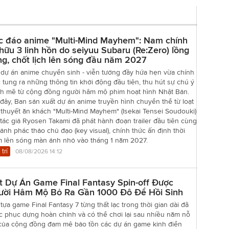
c đáo anime "Multi-Mind Mayhem": Nam chính
hữu 3 linh hồn do seiyuu Subaru (Re:Zero) lồng
ng, chốt lịch lên sóng đầu năm 2027
 dự án anime chuyển sinh - viễn tưởng đầy hứa hẹn vừa chính
 tung ra những thông tin khởi động đầu tiên, thu hút sự chú ý
h mẽ từ cộng đồng người hâm mộ phim hoạt hình Nhật Bản.
đây, Ban sản xuất dự án anime truyền hình chuyển thể từ loạt
 thuyết ăn khách "Multi-Mind Mayhem" (Isekai Tensei Soudouki)
tác giả Ryosen Takami đã phát hành đoạn trailer đầu tiên cùng
ảnh phác thảo chủ đạo (key visual), chính thức ấn định thời
m lên sóng màn ảnh nhỏ vào tháng 1 năm 2027.
 trí
08/08/2026 14:12
t Dự Án Game Final Fantasy Spin-off Được
ười Hâm Mộ Bỏ Ra Gần 1000 Đô Để Hồi Sinh
tựa game Final Fantasy 7 từng thất lạc trong thời gian dài đã
c phục dựng hoàn chỉnh và có thể chơi lại sau nhiều năm nỗ
 của cộng đồng đam mê bảo tồn các dự án game kinh điển