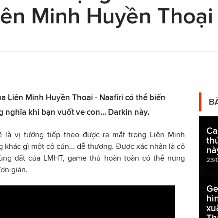
Liên Minh Huyền Thoại
ủa Liên Minh Huyền Thoại - Naafiri có thể biến
B
nghĩa khi bạn vuốt ve con... Darkin này.
Ca
 là vị tướng tiếp theo được ra mắt trong Liên Minh
th
 khác gì một cô cún... dễ thương. Được xác nhận là cô
nà
vùng đất của LMHT, game thủ hoàn toàn có thể nựng
23/
ơn giản.
Ge
hì
xu
Th