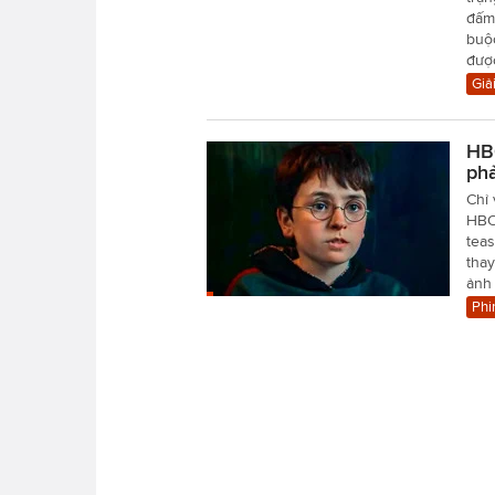
đấm 
buộ
được
Giải
HBO
ph
Chỉ 
HBO 
teas
tha
ảnh
Phi