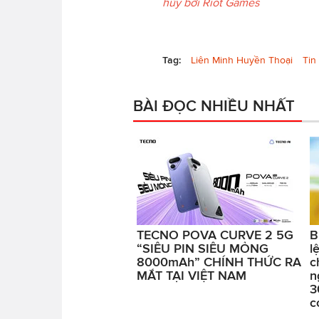
hủy bởi Riot Games
Tag:
Liên Minh Huyền Thoại
Tin
BÀI ĐỌC NHIỀU NHẤT
TECNO POVA CURVE 2 5G
B
“SIÊU PIN SIÊU MỎNG
l
8000mAh” CHÍNH THỨC RA
c
MẮT TẠI VIỆT NAM
n
3
c