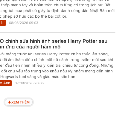
thép mạnh tay và hoàn toàn chưa từng có trong lịch sử: Bắt
c người mua phải có giấy tờ định danh công dân Nhật Bản mới
 phép sở hữu các bộ thẻ bài cốt lõi.
 trí
08/08/2026 09:03
 chỉnh sửa hình ảnh series Harry Potter sau
ản ứng của người hâm mộ
vài tháng trước khi series Harry Potter chính thức lên sóng,
đã âm thầm điều chỉnh một số cảnh trong trailer mới sau khi
er đầu tiên nhận nhiều ý kiến trái chiều từ cộng đồng. Những
y đổi chủ yếu tập trung vào khâu hậu kỳ nhằm mang đến hình
 Hogwarts tươi sáng và giàu màu sắc hơn.
m Ảnh
07/08/2026 20:06
XEM THÊM