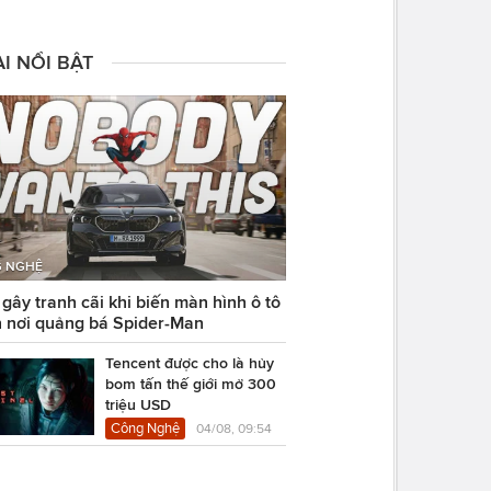
I NỔI BẬT
 NGHỆ
ây tranh cãi khi biến màn hình ô tô
 nơi quảng bá Spider-Man
Tencent được cho là hủy
bom tấn thế giới mở 300
triệu USD
Công Nghệ
04/08, 09:54