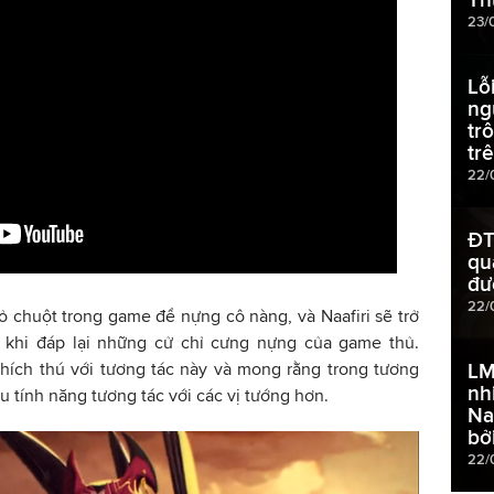
23/
Lỗ
ng
tr
tr
22/
ĐT
qu
đư
22/
ỏ chuột trong game để nựng cô nàng, và Naafiri sẽ trở
 khi đáp lại những cử chỉ cưng nựng của game thủ.
hích thú với tương tác này và mong rằng trong tương
LM
nh
ều tính năng tương tác với các vị tướng hơn.
Na
bở
22/