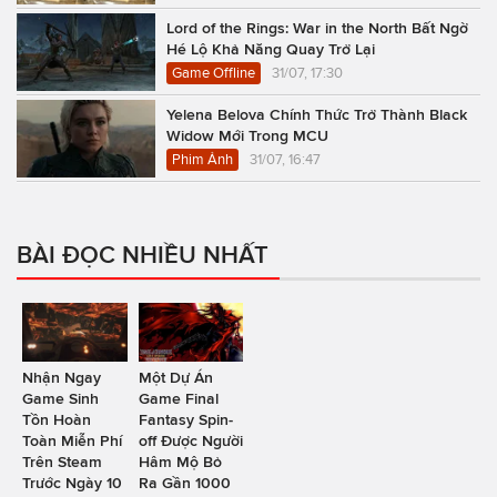
Lord of the Rings: War in the North Bất Ngờ
Hé Lộ Khả Năng Quay Trở Lại
Game Offline
31/07, 17:30
Yelena Belova Chính Thức Trở Thành Black
Widow Mới Trong MCU
Phim Ảnh
31/07, 16:47
BÀI ĐỌC NHIỀU NHẤT
Nhận Ngay
Một Dự Án
Game Sinh
Game Final
Tồn Hoàn
Fantasy Spin-
Toàn Miễn Phí
off Được Người
Trên Steam
Hâm Mộ Bỏ
Trước Ngày 10
Ra Gần 1000