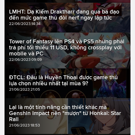
LMHT: Dạ Kiếm Draktharr đang quá bá đạo
đến mức game thủ đòi nerf ngay lập tức
22/06/2023 14:34
Tower of Fantasy lên PS4 và PS5 nhưng phải
trả phí tối thiểu 11 USD, không crossplay với
mobile và PC
22/06/2023 09:09
ĐTCL: Đâu là Huyền Thoại được game thủ
lựa chọn nhiều nhất tại mùa 9?
21/06/2023 21:05
Lại là một tính năng cần thiết khác mà
Genshin Impact nên "mượn" từ Honkai: Star
Rail
21/06/2023 18:53