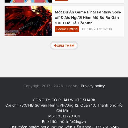
Một Dự Án Game Final Fantasy Spin-
off Được Người Hâm Mộ Bỏ Ra Gần
1000 Đô Để Hồi Sinh
Game Offline
08/08/2026 12:04
XEM THÊM
Copyright 2017 - 2026 - Lag.vn -
Privacy policy
CÔNG TY CỔ PHẦN WHITE SHARK
Địa chỉ: 780/14B Sư Vạn Hạnh, Phường 12, Quận 10, Thành phố Hồ
Chí Minh
MST: 0313720704
Email liên hệ:
info@lag.vn
Chịu trách nhiệm nội dung: Nguyễn Tiến Khoa - 077 261 5246