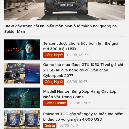
BMW gây tranh cãi khi biến màn hình ô tô thành nơi quảng bá
Spider-Man
Tencent được cho là hủy bom tấn thế giới
mở 300 triệu USD
Công Nghệ
04/08, 09:54
Game thủ mua được GTX 1050 Ti với giá chỉ
2 USD tại cửa hàng đồ cũ, vẫn chạy
Cyberpunk 2077
Công Nghệ
03/08, 19:47
Mistfall Hunter: Bảng Xếp Hạng Các Lớp
Nhân Vật Trong Game
Game Online
03/08, 17:06
Palworld TCG gây sốt ngày ra mắt, thẻ hiếm
bị đầu cơ với giá gần 4.000 USD
Giải trí
03/08, 16:14