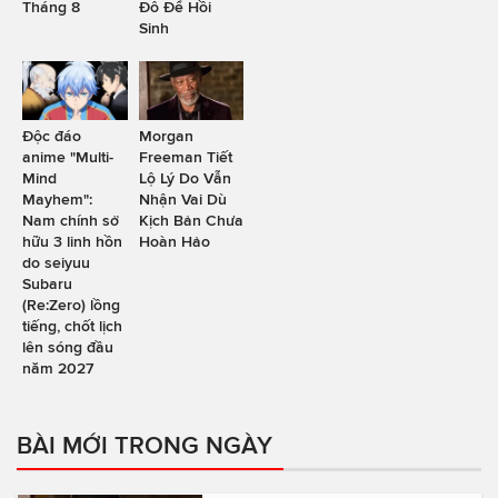
Tháng 8
Đô Để Hồi
Sinh
Độc đáo
Morgan
anime "Multi-
Freeman Tiết
Mind
Lộ Lý Do Vẫn
Mayhem":
Nhận Vai Dù
Nam chính sở
Kịch Bản Chưa
hữu 3 linh hồn
Hoàn Hảo
do seiyuu
Subaru
(Re:Zero) lồng
tiếng, chốt lịch
lên sóng đầu
năm 2027
BÀI MỚI TRONG NGÀY