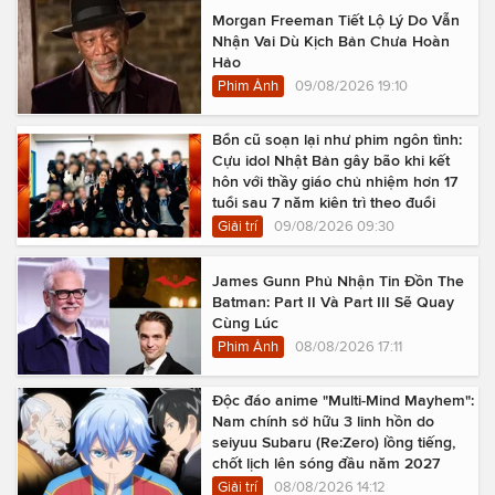
Morgan Freeman Tiết Lộ Lý Do Vẫn
Nhận Vai Dù Kịch Bản Chưa Hoàn
Hảo
Phim Ảnh
09/08/2026 19:10
Bổn cũ soạn lại như phim ngôn tình:
Cựu idol Nhật Bản gây bão khi kết
hôn với thầy giáo chủ nhiệm hơn 17
tuổi sau 7 năm kiên trì theo đuổi
Giải trí
09/08/2026 09:30
James Gunn Phủ Nhận Tin Đồn The
Batman: Part II Và Part III Sẽ Quay
Cùng Lúc
Phim Ảnh
08/08/2026 17:11
Độc đáo anime "Multi-Mind Mayhem":
Nam chính sở hữu 3 linh hồn do
seiyuu Subaru (Re:Zero) lồng tiếng,
chốt lịch lên sóng đầu năm 2027
Giải trí
08/08/2026 14:12