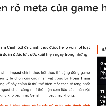
ện rõ meta của game h
m Cảnh 5.3 đã chính thức được hé lộ với một loạt
B
ã đoán được từ trước xuất hiện ngay trong những
Ga
Hạ
nshin Impact
chính thức kết thúc thì cộng đồng game
Ph
20/
đến tỷ lệ chọn của các nhân vật trong
La Hoàn Thâm
ng kế này chính là thứ thể hiện một cách rõ ràng nhất
 người chơi, cũng như thể hiện xem liệu các nhân vật
Th
 dung khó bậc nhất Genshin Impact hay không.
ki
về
rất
ết quả bình chọn nhân vật nữ được yêu thích nhất