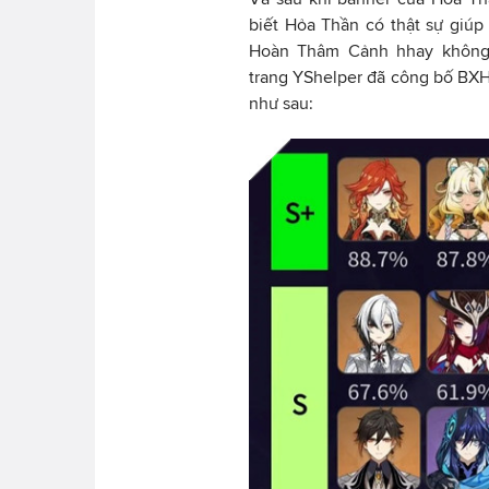
biết Hỏa Thần có thật sự giú
Hoàn Thâm Cảnh hhay không.
trang YShelper đã công bố BXH 
như sau: