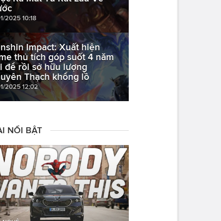
ước
01/2025 10:18
nshin Impact: Xuất hiện
me thủ tích góp suốt 4 năm
ời để rồi sở hữu lượng
uyên Thạch khổng lồ
01/2025 12:02
I NỔI BẬT