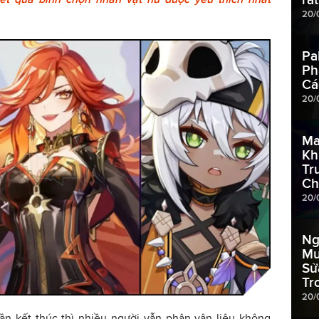
20/
Pa
Ph
Cá
20/
Ma
Kh
Tr
Ch
20/
Ng
Mu
Sử
Tr
20/
ần kết thúc thì nhiều người vẫn phân vân liệu không