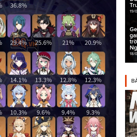
Tr
19/
Ge
ga
tr
Ng
18/
BÀ