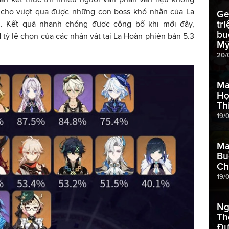
p cho vượt qua được những con boss khó nhằn của La
Ge
tr
 Kết quả nhanh chóng được công bố khi mới đây,
bu
tỷ lệ chọn của các nhân vật tại La Hoàn phiên bản 5.3
M
20/
Ma
Họ
Th
19/
Ma
Bu
Ch
19/
Ng
Th
Đư