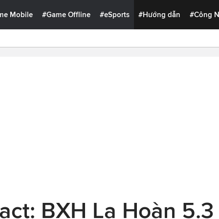
me Mobile
#Game Offline
#eSports
#Hướng dẫn
#Công 
act: BXH La Hoàn 5.3