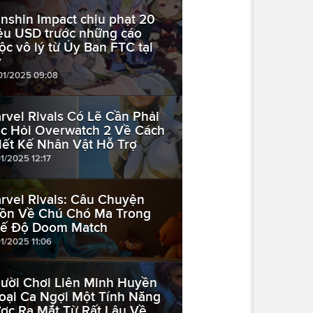
nshin Impact chịu phạt 20
iệu USD trước những cáo
ộc vô lý từ Ủy Ban FTC tại
ỹ
01/2025 09:08
rvel Rivals Có Lẽ Cần Phải
c Hỏi Overwatch 2 Về Cách
iết Kế Nhân Vật Hỗ Trợ
01/2025 12:17
rvel Rivals: Câu Chuyện
ồn Về Chú Chó Ma Trong
ế Độ Doom Match
01/2025 11:06
ười Chơi Liên Minh Huyền
oại Ca Ngợi Một Tính Năng
ợc Ra Mắt Từ Rất Lâu Về