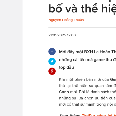
bố và thể hi
Nguyễn Hoàng Thuận
21/01/2025 12:00
Mới đây một BXH La Hoàn Thâ
những cái tên mà game thủ đ
top đầu
Khi một phiên bản mới của
Ge
thủ lại thể hiện sự quan tâm 
Cảnh
mới. Bởi lẽ danh sách thố
những sự lựa chọn ưu tiên của
mới có thật sự mạnh trong nội
Xem thêm:
TapTap công bố k