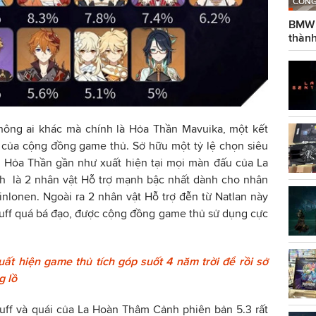
CÔNG
BMW g
thành
ông ai khác mà chính là Hỏa Thần Mavuika, một kết
của cộng đồng game thủ. Sở hữu một tỷ lệ chọn siêu
y Hỏa Thần gần như xuất hiện tại mọi màn đấu của La
h là 2 nhân vật Hỗ trợ mạnh bậc nhất dành cho nhân
 Xinlonen. Ngoài ra 2 nhân vật Hỗ trợ đễn từ Natlan này
uff quá bá đạo, được cộng đồng game thủ sử dụng cực
ất hiện game thủ tích góp suốt 4 năm trời để rồi sở
g lồ
uff và quái của La Hoàn Thâm Cảnh phiên bản 5.3 rất