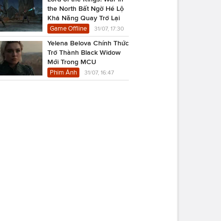
the North Bất Ngờ Hé Lộ
Khả Năng Quay Trở Lại
Game Offline
31/07, 17:30
Yelena Belova Chính Thức
Trở Thành Black Widow
Mới Trong MCU
Phim Ảnh
31/07, 16:47