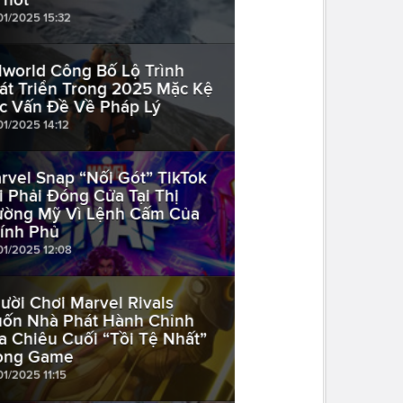
01/2025 15:32
lworld Công Bố Lộ Trình
át Triển Trong 2025 Mặc Kệ
c Vấn Đề Về Pháp Lý
01/2025 14:12
rvel Snap “Nối Gót” TikTok
i Phải Đóng Cửa Tại Thị
ường Mỹ Vì Lệnh Cấm Của
ính Phủ
01/2025 12:08
ười Chơi Marvel Rivals
ốn Nhà Phát Hành Chỉnh
a Chiêu Cuối “Tồi Tệ Nhất”
ong Game
01/2025 11:15