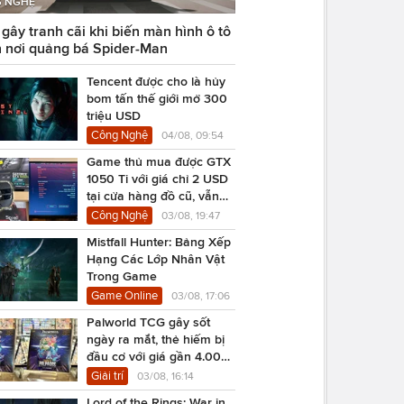
 NGHỆ
ây tranh cãi khi biến màn hình ô tô
 nơi quảng bá Spider-Man
Tencent được cho là hủy
bom tấn thế giới mở 300
triệu USD
Công Nghệ
04/08, 09:54
Game thủ mua được GTX
1050 Ti với giá chỉ 2 USD
tại cửa hàng đồ cũ, vẫn
chạy Cyberpunk 2077
Công Nghệ
03/08, 19:47
Mistfall Hunter: Bảng Xếp
Hạng Các Lớp Nhân Vật
Trong Game
Game Online
03/08, 17:06
Palworld TCG gây sốt
ngày ra mắt, thẻ hiếm bị
đầu cơ với giá gần 4.000
USD
Giải trí
03/08, 16:14
Lord of the Rings: War in