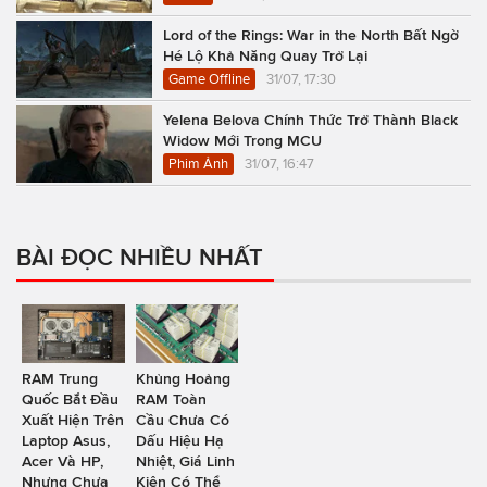
Lord of the Rings: War in the North Bất Ngờ
Hé Lộ Khả Năng Quay Trở Lại
Game Offline
31/07, 17:30
Yelena Belova Chính Thức Trở Thành Black
Widow Mới Trong MCU
Phim Ảnh
31/07, 16:47
BÀI ĐỌC NHIỀU NHẤT
RAM Trung
Khủng Hoảng
Quốc Bắt Đầu
RAM Toàn
Xuất Hiện Trên
Cầu Chưa Có
Laptop Asus,
Dấu Hiệu Hạ
Acer Và HP,
Nhiệt, Giá Linh
Nhưng Chưa
Kiện Có Thể