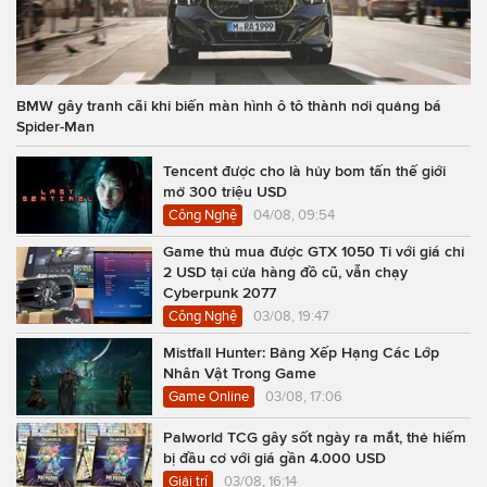
BMW gây tranh cãi khi biến màn hình ô tô thành nơi quảng bá
Spider-Man
Tencent được cho là hủy bom tấn thế giới
mở 300 triệu USD
Công Nghệ
04/08, 09:54
Game thủ mua được GTX 1050 Ti với giá chỉ
2 USD tại cửa hàng đồ cũ, vẫn chạy
Cyberpunk 2077
Công Nghệ
03/08, 19:47
Mistfall Hunter: Bảng Xếp Hạng Các Lớp
Nhân Vật Trong Game
Game Online
03/08, 17:06
Palworld TCG gây sốt ngày ra mắt, thẻ hiếm
bị đầu cơ với giá gần 4.000 USD
Giải trí
03/08, 16:14