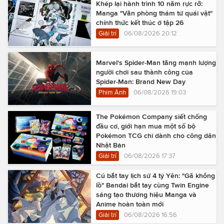
Khép lại hành trình 10 năm rực rỡ:
Manga "Văn phòng thám tử quái vật"
chính thức kết thúc ở tập 26
Giải trí
06/08/2026 20:12
Marvel's Spider-Man tăng mạnh lượng
người chơi sau thành công của
Spider-Man: Brand New Day
Phim Ảnh
06/08/2026 19:03
The Pokémon Company siết chống
đầu cơ, giới hạn mua một số bộ
Pokémon TCG chỉ dành cho công dân
Nhật Bản
Giải trí
06/08/2026 17:37
Cú bắt tay lịch sử 4 tỷ Yên: "Gã khổng
lồ" Bandai bắt tay cùng Twin Engine
sáng tạo thương hiệu Manga và
Anime hoàn toàn mới
Giải trí
06/08/2026 16:56