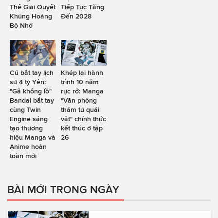
Thể Giải Quyết
Tiếp Tục Tăng
Khủng Hoảng
Đến 2028
Bộ Nhớ
Cú bắt tay lịch
Khép lại hành
sử 4 tỷ Yên:
trình 10 năm
"Gã khổng lồ"
rực rỡ: Manga
Bandai bắt tay
"Văn phòng
cùng Twin
thám tử quái
Engine sáng
vật" chính thức
tạo thương
kết thúc ở tập
hiệu Manga và
26
Anime hoàn
toàn mới
BÀI MỚI TRONG NGÀY