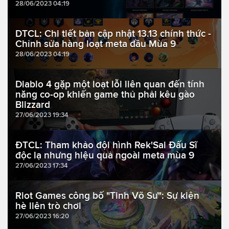
28/06/2023 04:19
DTCL: Chi tiết bản cập nhật 13.13 chính thức -
Chỉnh sửa hàng loạt meta đầu Mùa 9
28/06/2023 04:19
Diablo 4 gặp một loạt lỗi liên quan đến tính
năng co-op khiến game thủ phải kêu gào
Blizzard
27/06/2023 19:34
ĐTCL: Tham khảo đội hình Rek'Sai Đấu Sĩ
độc lạ nhưng hiệu quả ngoài meta mùa 9
27/06/2023 17:34
Riot Games công bố "Tinh Võ Sư": Sự kiện
hè liên trò chơi
27/06/2023 16:20