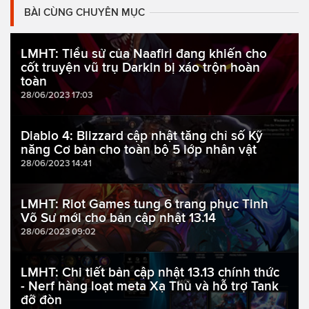
BÀI CÙNG CHUYÊN MỤC
LMHT: Tiểu sử của Naafiri đang khiến cho
cốt truyện vũ trụ Darkin bị xáo trộn hoàn
toàn
28/06/2023 17:03
Diablo 4: Blizzard cập nhật tăng chỉ số Kỹ
năng Cơ bản cho toàn bộ 5 lớp nhân vật
28/06/2023 14:41
LMHT: Riot Games tung 6 trang phục Tinh
Võ Sư mới cho bản cập nhật 13.14
28/06/2023 09:02
LMHT: Chi tiết bản cập nhật 13.13 chính thức
- Nerf hàng loạt meta Xạ Thủ và hỗ trợ Tank
đỡ đòn