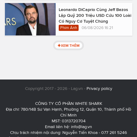
Leonardo DiCaprio Cùng Jeff Bezos
Lập Quỹ 200 Triệu USD Cứu 100 Loài
Có Nguy Cơ Tuyệt Chủng
Phim Ảnh
06/08/2026 16:21
XEM THÊM
Copyright 2017 - 2026 - Lag.vn -
Privacy policy
CÔNG TY CỔ PHẦN WHITE SHARK
Địa chỉ: 780/14B Sư Vạn Hạnh, Phường 12, Quận 10, Thành phố Hồ
Chí Minh
MST: 0313720704
Email liên hệ:
info@lag.vn
Chịu trách nhiệm nội dung: Nguyễn Tiến Khoa - 077 261 5246