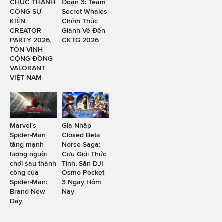
CHỨC THÀNH
Đoạn 3: Team
CÔNG SỰ
Secret Whales
KIỆN
Chính Thức
CREATOR
Giành Vé Đến
PARTY 2026,
CKTG 2026
TÔN VINH
CỘNG ĐỒNG
VALORANT
VIỆT NAM
Marvel's
Gia Nhập
Spider-Man
Closed Beta
tăng mạnh
Norse Saga:
lượng người
Cửu Giới Thức
chơi sau thành
Tỉnh, Săn DJI
công của
Osmo Pocket
Spider-Man:
3 Ngay Hôm
Brand New
Nay
Day