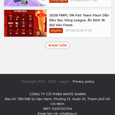
Công Nghệ
07/08/2026 17:38
2026 PMPL VN Fall: Team Flash Dẫn
Đầu Sau Vòng League, Ấn Định 16
Đội Vào Finals
eSports
07/08/2026 17:30
XEM THÊM
Copyright 2017 - 2026 - Lag.vn -
Privacy policy
CÔNG TY CỔ PHẦN WHITE SHARK
Địa chỉ: 780/14B Sư Vạn Hạnh, Phường 12, Quận 10, Thành phố Hồ
Chí Minh
MST: 0313720704
Email liên hệ:
info@lag.vn