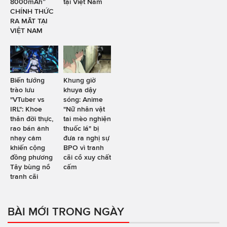
8000mAh”
tại Việt Nam
CHÍNH THỨC
RA MẮT TẠI
VIỆT NAM
Biến tướng
Khung giờ
trào lưu
khuya dậy
"VTuber vs
sóng: Anime
IRL": Khoe
"Nữ nhân vật
thân đời thực,
tai mèo nghiện
rao bán ảnh
thuốc lá" bị
nhạy cảm
đưa ra nghị sự
khiến cộng
BPO vì tranh
đồng phương
cãi cổ xuy chất
Tây bùng nổ
cấm
tranh cãi
BÀI MỚI TRONG NGÀY