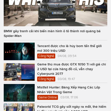
BMW gây tranh cãi khi biến màn hình ô tô thành nơi quảng bá
Spider-Man
Tencent được cho là hủy bom tấn thế giới
mở 300 triệu USD
Công Nghệ
04/08, 09:54
Game thủ mua được GTX 1050 Ti với giá chỉ
2 USD tại cửa hàng đồ cũ, vẫn chạy
Cyberpunk 2077
Công Nghệ
03/08, 19:47
Mistfall Hunter: Bảng Xếp Hạng Các Lớp
Nhân Vật Trong Game
Game Online
03/08, 17:06
Palworld TCG gây sốt ngày ra mắt, thẻ hiếm