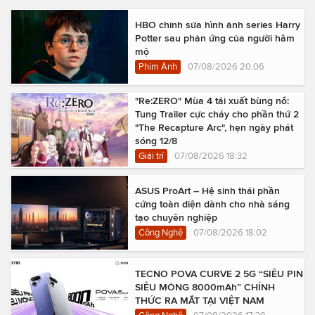
HBO chỉnh sửa hình ảnh series Harry
Potter sau phản ứng của người hâm
mộ
Phim Ảnh
07/08/2026 20:06
"Re:ZERO" Mùa 4 tái xuất bùng nổ:
Tung Trailer cực cháy cho phần thứ 2
"The Recapture Arc", hẹn ngày phát
sóng 12/8
Giải trí
07/08/2026 18:32
ASUS ProArt – Hệ sinh thái phần
cứng toàn diện dành cho nhà sáng
tạo chuyên nghiệp
Công Nghệ
07/08/2026 18:02
TECNO POVA CURVE 2 5G “SIÊU PIN
SIÊU MỎNG 8000mAh” CHÍNH
THỨC RA MẮT TẠI VIỆT NAM