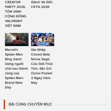
CREATOR
Giành Vé Đến
PARTY 2026,
CKTG 2026
TÔN VINH
CỘNG ĐỒNG
VALORANT
VIỆT NAM
Marvel's
Gia Nhập
Spider-Man
Closed Beta
tăng mạnh
Norse Saga:
lượng người
Cửu Giới Thức
chơi sau thành
Tỉnh, Săn DJI
công của
Osmo Pocket
Spider-Man:
3 Ngay Hôm
Brand New
Nay
Day
BÀI CÙNG CHUYÊN MỤC