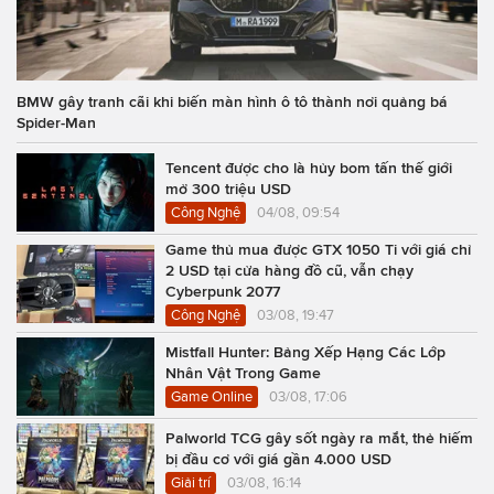
BMW gây tranh cãi khi biến màn hình ô tô thành nơi quảng bá
Spider-Man
Tencent được cho là hủy bom tấn thế giới
mở 300 triệu USD
Công Nghệ
04/08, 09:54
Game thủ mua được GTX 1050 Ti với giá chỉ
2 USD tại cửa hàng đồ cũ, vẫn chạy
Cyberpunk 2077
Công Nghệ
03/08, 19:47
Mistfall Hunter: Bảng Xếp Hạng Các Lớp
Nhân Vật Trong Game
Game Online
03/08, 17:06
Palworld TCG gây sốt ngày ra mắt, thẻ hiếm
bị đầu cơ với giá gần 4.000 USD
Giải trí
03/08, 16:14