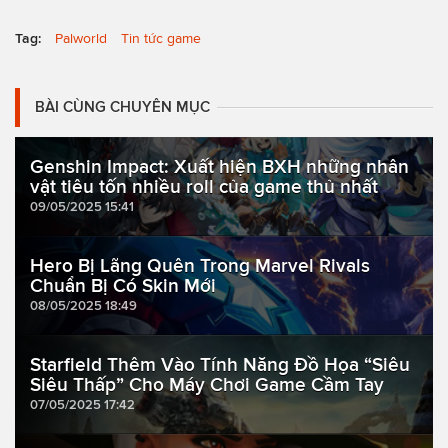
Tag:
Palworld
Tin tức game
BÀI CÙNG CHUYÊN MỤC
Genshin Impact: Xuất hiện BXH những nhân
vật tiêu tốn nhiều roll của game thủ nhất
09/05/2025 15:41
Hero Bị Lãng Quên Trong Marvel Rivals
Chuẩn Bị Có Skin Mới
08/05/2025 18:49
Starfield Thêm Vào Tính Năng Đồ Họa “Siêu
Siêu Thấp” Cho Máy Chơi Game Cầm Tay
07/05/2025 17:42