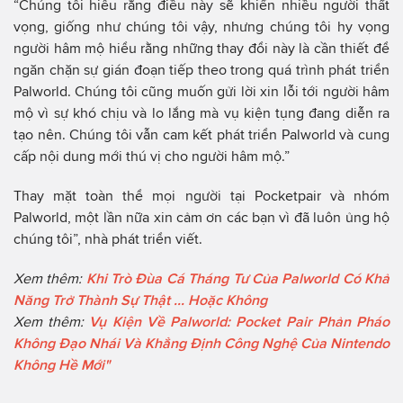
“Chúng tôi hiểu rằng điều này sẽ khiến nhiều người thất
vọng, giống như chúng tôi vậy, nhưng chúng tôi hy vọng
người hâm mộ hiểu rằng những thay đổi này là cần thiết để
ngăn chặn sự gián đoạn tiếp theo trong quá trình phát triển
Palworld. Chúng tôi cũng muốn gửi lời xin lỗi tới người hâm
mộ vì sự khó chịu và lo lắng mà vụ kiện tụng đang diễn ra
tạo nên. Chúng tôi vẫn cam kết phát triển Palworld và cung
cấp nội dung mới thú vị cho người hâm mộ.”
Thay mặt toàn thể mọi người tại Pocketpair và nhóm
Palworld, một lần nữa xin cảm ơn các bạn vì đã luôn ủng hộ
chúng tôi”, nhà phát triển viết.
Xem thêm:
Khi Trò Đùa Cá Tháng Tư Của Palworld Có Khả
Năng Trở Thành Sự Thật ... Hoặc Không
Xem thêm:
Vụ Kiện Về Palworld: Pocket Pair Phản Pháo
Không Đạo Nhái Và Khẳng Định Công Nghệ Của Nintendo
Không Hề Mới"