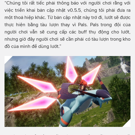
“Chúng tôi rất tiếc phải thông báo với người chơi rằng với
việc triển khai bản cập nhật v0.5.5, chúng tôi phải đưa ra
một thoả hiệp khác. Từ bản cập nhật này trở đi, lướt sẽ được
thực hiện bằng tàu lượn thay vì Pals. Pals trong đội của
người chơi vẫn sẽ cung cấp các buff thụ động cho lướt,
nhưng giờ đây người chơi sẽ cần phải có tàu lượn trong kho
đồ của mình để dùng lướt.”