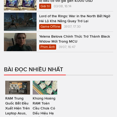
bị đầu cơ với giá gần 4.000 USD
Giải trí
03/08, 16:14
Lord of the Rings: War in the North Bất Ngờ
Hé Lộ Khả Năng Quay Trở Lại
Game Offline
31/07, 17:30
Yelena Belova Chính Thức Trở Thành Black
Widow Mới Trong MCU
Phim Ảnh
31/07, 16:47
BÀI ĐỌC NHIỀU NHẤT
RAM Trung
Khủng Hoảng
Quốc Bắt Đầu
RAM Toàn
Xuất Hiện Trên
Cầu Chưa Có
Laptop Asus,
Dấu Hiệu Hạ