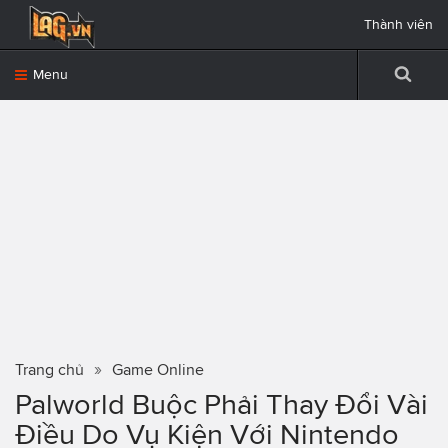
Thành viên
Menu
Trang chủ
Game Online
Palworld Buộc Phải Thay Đổi Vài
Điều Do Vụ Kiện Với Nintendo