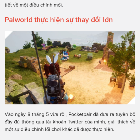
tiết về một điều chỉnh mới.
Palworld thực hiện sự thay đổi lớn
Vào ngày 8 tháng 5 vừa rồi, Pocketpair đã đưa ra tuyên bố
đầy đủ thông qua tài khoản Twitter của mình, giải thích về
một sự điều chỉnh lối chơi khác đã được thực hiện.