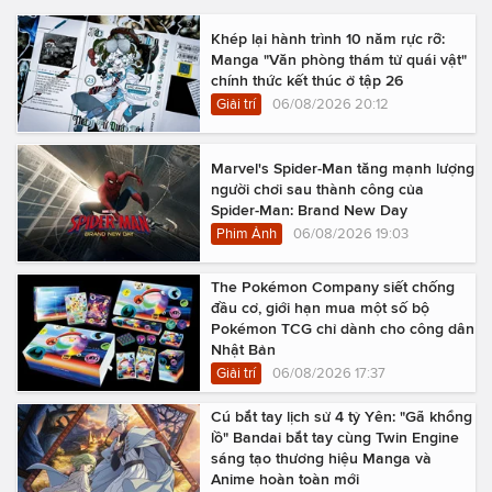
Khép lại hành trình 10 năm rực rỡ:
Manga "Văn phòng thám tử quái vật"
chính thức kết thúc ở tập 26
Giải trí
06/08/2026 20:12
Marvel's Spider-Man tăng mạnh lượng
người chơi sau thành công của
Spider-Man: Brand New Day
Phim Ảnh
06/08/2026 19:03
The Pokémon Company siết chống
đầu cơ, giới hạn mua một số bộ
Pokémon TCG chỉ dành cho công dân
Nhật Bản
Giải trí
06/08/2026 17:37
Cú bắt tay lịch sử 4 tỷ Yên: "Gã khổng
lồ" Bandai bắt tay cùng Twin Engine
sáng tạo thương hiệu Manga và
Anime hoàn toàn mới