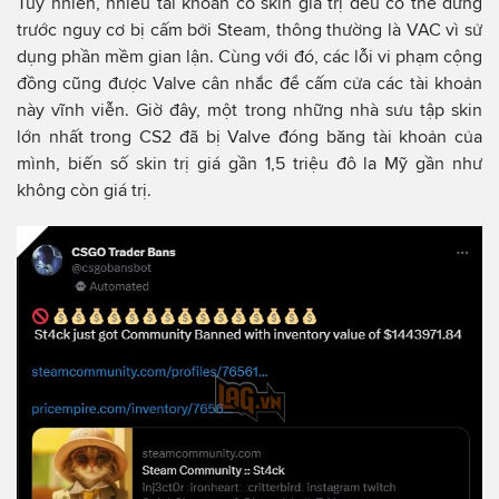
Tuy nhiên, nhiều tài khoản có skin giá trị đều có thể đứng
trước nguy cơ bị cấm bởi Steam, thông thường là VAC vì sử
dụng phần mềm gian lận. Cùng với đó, các lỗi vi phạm cộng
đồng cũng được Valve cân nhắc để cấm cửa các tài khoản
này vĩnh viễn. Giờ đây, một trong những nhà sưu tập skin
lớn nhất trong CS2 đã bị Valve đóng băng tài khoản của
mình, biến số skin trị giá gần 1,5 triệu đô la Mỹ gần như
không còn giá trị.