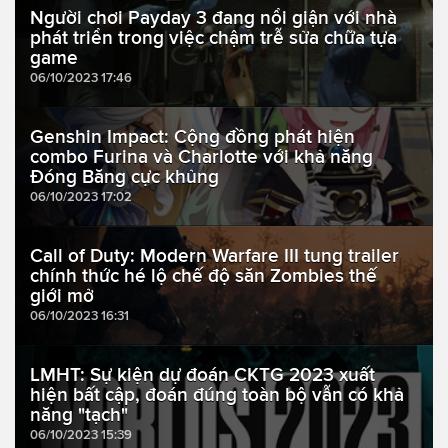
Người chơi Payday 3 đang nổi giận với nhà
phát triển trong việc chậm trễ sửa chữa tựa
game
06/10/2023 17:46
Genshin Impact: Cộng đồng phát hiện
combo Furina và Charlotte với khả năng
Đóng Băng cực khủng
06/10/2023 17:02
Call of Duty: Modern Warfare III tung trailer
chính thức hé lộ chế độ săn Zombies thế
giới mở
06/10/2023 16:31
LMHT: Sự kiện dự đoán CKTG 2023 xuất
hiện bất cập, đoán đúng toàn bộ vẫn có khả
năng "tạch"
06/10/2023 15:39