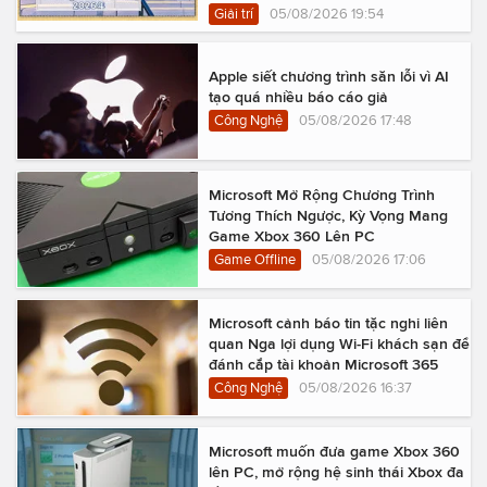
Giải trí
05/08/2026 19:54
Apple siết chương trình săn lỗi vì AI
tạo quá nhiều báo cáo giả
Công Nghệ
05/08/2026 17:48
Microsoft Mở Rộng Chương Trình
Tương Thích Ngược, Kỳ Vọng Mang
Game Xbox 360 Lên PC
Game Offline
05/08/2026 17:06
Microsoft cảnh báo tin tặc nghi liên
quan Nga lợi dụng Wi-Fi khách sạn để
đánh cắp tài khoản Microsoft 365
Công Nghệ
05/08/2026 16:37
Microsoft muốn đưa game Xbox 360
lên PC, mở rộng hệ sinh thái Xbox đa