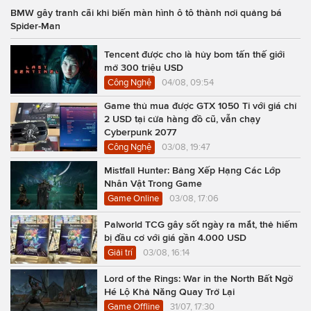
BMW gây tranh cãi khi biến màn hình ô tô thành nơi quảng bá
Spider-Man
Tencent được cho là hủy bom tấn thế giới
mở 300 triệu USD
Công Nghệ
04/08, 09:54
Game thủ mua được GTX 1050 Ti với giá chỉ
2 USD tại cửa hàng đồ cũ, vẫn chạy
Cyberpunk 2077
Công Nghệ
03/08, 19:47
Mistfall Hunter: Bảng Xếp Hạng Các Lớp
Nhân Vật Trong Game
Game Online
03/08, 17:06
Palworld TCG gây sốt ngày ra mắt, thẻ hiếm
bị đầu cơ với giá gần 4.000 USD
Giải trí
03/08, 16:14
Lord of the Rings: War in the North Bất Ngờ
Hé Lộ Khả Năng Quay Trở Lại
Game Offline
31/07, 17:30