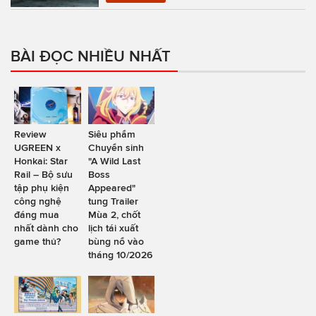
BÀI ĐỌC NHIỀU NHẤT
Review
Siêu phẩm
UGREEN x
Chuyển sinh
Honkai: Star
"A Wild Last
Rail – Bộ sưu
Boss
tập phụ kiện
Appeared"
công nghệ
tung Trailer
đáng mua
Mùa 2, chốt
nhất dành cho
lịch tái xuất
game thủ?
bùng nổ vào
tháng 10/2026