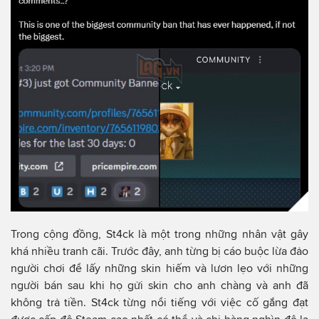
Trong cộng đồng, St4ck là một trong những nhân vật gây
khá nhiều tranh cãi. Trước đây, anh từng bị cáo buộc lừa đảo
người chơi để lấy những skin hiếm và lươn lẹo với những
người bán sau khi họ gửi skin cho anh chàng và anh đã
không trả tiền. St4ck từng nổi tiếng với việc cố gắng đạt