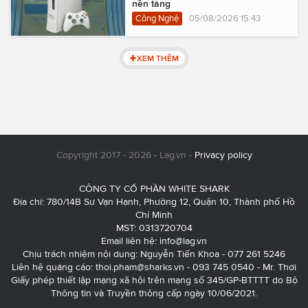
nền tảng
Công Nghệ
05/08/2026 15:43
XEM THÊM
Copyright 2017 - 2026 - Lag.vn -
Privacy policy
CÔNG TY CỔ PHẦN WHITE SHARK
Địa chỉ: 780/14B Sư Vạn Hạnh, Phường 12, Quận 10, Thành phố Hồ
Chí Minh
MST: 0313720704
Email liên hệ:
info@lag.vn
Chịu trách nhiệm nội dung: Nguyễn Tiến Khoa - 077 261 5246
Liên hệ quảng cáo:
thoi.pham@sharks.vn
- 093 745 0540 - Mr. Thơi
Giấy phép thiết lập mạng xã hội trên mạng số 345/GP-BTTTT do Bộ
Thông tin và Truyền thông cấp ngày 10/06/2021.