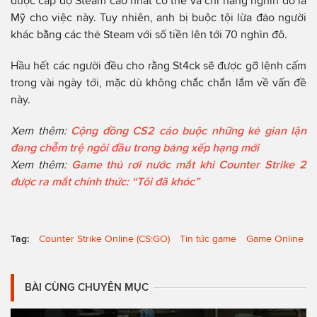
được cấp độ Steam cao nhất có thể và chi hàng nghìn đô la
Mỹ cho việc này. Tuy nhiên, anh bị buộc tội lừa đảo người
khác bằng các thẻ Steam với số tiền lên tới 70 nghìn đô.
Hầu hết các người đều cho rằng St4ck sẽ được gỡ lệnh cấm
trong vài ngày tới, mặc dù không chắc chắn lắm về vấn đề
này.
Xem thêm:
Cộng đồng CS2 cáo buộc những kẻ gian lận
đang chễm trệ ngôi đầu trong bảng xếp hạng mới
Xem thêm:
Game thủ rơi nước mắt khi Counter Strike 2
được ra mắt chính thức: “Tôi đã khóc”
Tag:
Counter Strike Online (CS:GO)
Tin tức game
Game Online
BÀI CÙNG CHUYÊN MỤC