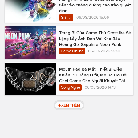
tiến vào chặng đường cao trào quyết
định
Giải trí
06/08/2026 15:06
Trang Bị Của Game Thủ Crossfire Sẽ
Lộng Lẫy Ánh Đèn Với Kho Báu
Hoàng Gia Sapphire Neon Punk
Game Online
06/08/2026 14:40
Mouth Pad Ra Mắt: Thiết Bị Điều
Khiển PC Bằng Lưỡi, Mở Ra Cơ Hội
Chơi Game Cho Người Khuyết Tật
Công Nghệ
06/08/2026 14:13
XEM THÊM