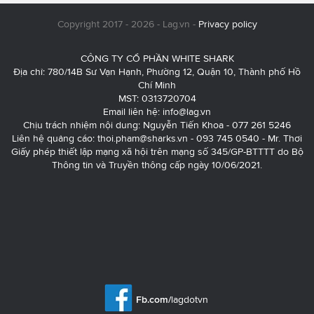
Copyright 2017 - 2026 - Lag.vn -
Privacy policy
CÔNG TY CỔ PHẦN WHITE SHARK
Địa chỉ: 780/14B Sư Vạn Hạnh, Phường 12, Quận 10, Thành phố Hồ
Chí Minh
MST: 0313720704
Email liên hệ:
info@lag.vn
Chịu trách nhiệm nội dung: Nguyễn Tiến Khoa - 077 261 5246
Liên hệ quảng cáo:
thoi.pham@sharks.vn
- 093 745 0540 - Mr. Thơi
Giấy phép thiết lập mạng xã hội trên mạng số 345/GP-BTTTT do Bộ
Thông tin và Truyền thông cấp ngày 10/06/2021.
Fb.com/
lagdotvn