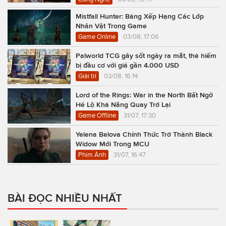
Mistfall Hunter: Bảng Xếp Hạng Các Lớp
Nhân Vật Trong Game
Game Online
03/08, 17:06
Palworld TCG gây sốt ngày ra mắt, thẻ hiếm
bị đầu cơ với giá gần 4.000 USD
Giải trí
03/08, 16:14
Lord of the Rings: War in the North Bất Ngờ
Hé Lộ Khả Năng Quay Trở Lại
Game Offline
31/07, 17:30
Yelena Belova Chính Thức Trở Thành Black
Widow Mới Trong MCU
Phim Ảnh
31/07, 16:47
BÀI ĐỌC NHIỀU NHẤT