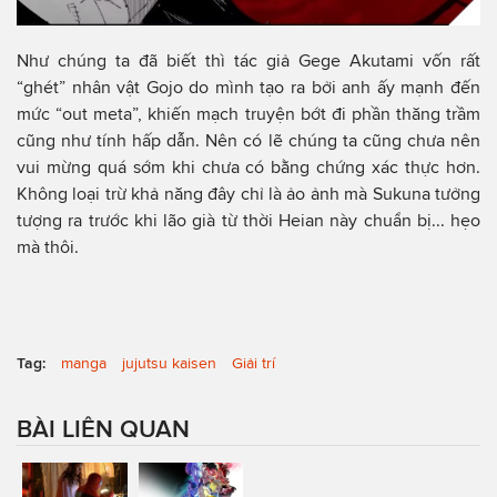
Như chúng ta đã biết thì tác giả Gege Akutami vốn rất
“ghét” nhân vật Gojo do mình tạo ra bởi anh ấy mạnh đến
mức “out meta”, khiến mạch truyện bớt đi phần thăng trầm
cũng như tính hấp dẫn. Nên có lẽ chúng ta cũng chưa nên
vui mừng quá sớm khi chưa có bằng chứng xác thực hơn.
Không loại trừ khả năng đây chỉ là ảo ảnh mà Sukuna tưởng
tượng ra trước khi lão già từ thời Heian này chuẩn bị... hẹo
mà thôi.
Tag:
manga
jujutsu kaisen
Giải trí
BÀI LIÊN QUAN