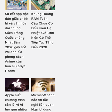
Sự kết hợp độc
Khủng Hoảng
đáo giữa chính
RAM Toàn
trị và văn hóa
Cầu Chưa Có
đại chúng:
Dấu Hiệu Hạ
Sách Trắng
Nhiệt, Giá Linh
Quốc phòng
Kiện Có Thể
Nhật Bản
Tiếp Tục Tăng
2026 gây sốt
Đến 2028
với ảnh bìa
phong cách
Anime của
họa sĩ Kariya
Hitomi
Apple siết
Microsoft cảnh
chương trình
báo tin tặc
săn lỗi vì AI
nghi liên quan
tạo quá nhiều
Nga lợi dụng