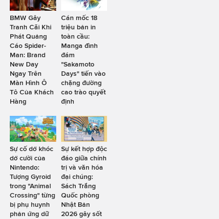
BMW Gây
Cán mốc 18
Tranh Cãi Khi
triệu bản in
Phát Quảng
toàn cầu:
Cáo Spider-
Manga đình
Man: Brand
đám
New Day
"Sakamoto
Ngay Trên
Days" tiến vào
Màn Hình Ô
chặng đường
Tô Của Khách
cao trào quyết
Hàng
định
Sự cố dở khóc
Sự kết hợp độc
dở cười của
đáo giữa chính
Nintendo:
trị và văn hóa
Tượng Gyroid
đại chúng:
trong "Animal
Sách Trắng
Crossing" từng
Quốc phòng
bị phụ huynh
Nhật Bản
phản ứng dữ
2026 gây sốt