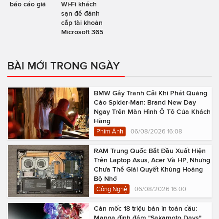
báo cáo giả
Wi-Fi khách
sạn để đánh
cắp tài khoản
Microsoft 365
BÀI MỚI TRONG NGÀY
BMW Gây Tranh Cãi Khi Phát Quảng
Cáo Spider-Man: Brand New Day
Ngay Trên Màn Hình Ô Tô Của Khách
Hàng
Phim Ảnh
06/08/2026 16:08
RAM Trung Quốc Bắt Đầu Xuất Hiện
Trên Laptop Asus, Acer Và HP, Nhưng
Chưa Thể Giải Quyết Khủng Hoảng
Bộ Nhớ
Công Nghệ
06/08/2026 16:00
Cán mốc 18 triệu bản in toàn cầu:
Manga đình đám "Sakamoto Days"