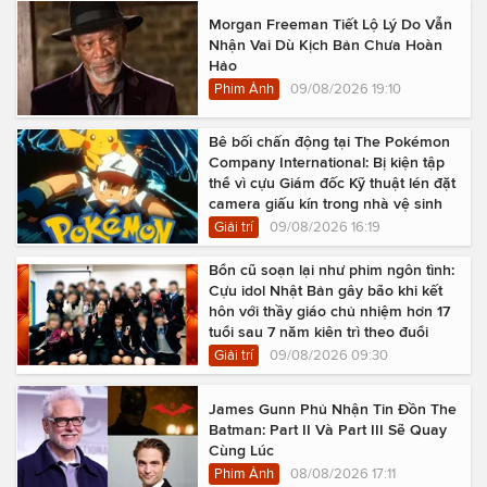
Morgan Freeman Tiết Lộ Lý Do Vẫn
Nhận Vai Dù Kịch Bản Chưa Hoàn
Hảo
Phim Ảnh
09/08/2026 19:10
Bê bối chấn động tại The Pokémon
Company International: Bị kiện tập
thể vì cựu Giám đốc Kỹ thuật lén đặt
camera giấu kín trong nhà vệ sinh
Giải trí
09/08/2026 16:19
Bổn cũ soạn lại như phim ngôn tình:
Cựu idol Nhật Bản gây bão khi kết
hôn với thầy giáo chủ nhiệm hơn 17
tuổi sau 7 năm kiên trì theo đuổi
Giải trí
09/08/2026 09:30
James Gunn Phủ Nhận Tin Đồn The
Batman: Part II Và Part III Sẽ Quay
Cùng Lúc
Phim Ảnh
08/08/2026 17:11