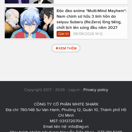
Độc đáo anime "Multi-Mind Mayhem":
Nam chính sở hữu 3 linh hồn do
seiyuu Subaru (Re:Zero) lồng tiếng,
chốt lịch lên sóng đầu năm 2027
Giải trí
08/08/2026 14:12
XEM THÊM
Copyright 2017 - 2026 - Lag.vn -
Privacy policy
CÔNG TY CỔ PHẦN WHITE SHARK
Địa chỉ: 780/14B Sư Vạn Hạnh, Phường 12, Quận 10, Thành phố Hồ
Chí Minh
MST: 0313720704
Email liên hệ:
info@lag.vn