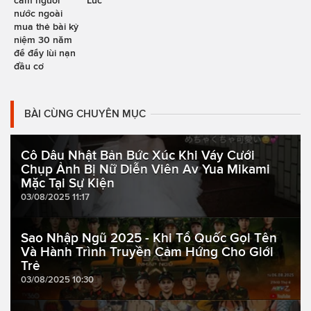
cấm người
Lúc
nước ngoài
mua thẻ bài kỷ
niệm 30 năm
để đẩy lùi nạn
đầu cơ
BÀI CÙNG CHUYÊN MỤC
Cô Dâu Nhật Bản Bức Xúc Khi Váy Cưới
Chụp Ảnh Bị Nữ Diễn Viên Av Yua Mikami
Mặc Tại Sự Kiện
03/08/2025 11:17
Sao Nhập Ngũ 2025 - Khi Tổ Quốc Gọi Tên
Và Hành Trình Truyền Cảm Hứng Cho Giới
Trẻ
03/08/2025 10:30