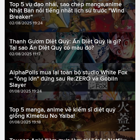
Top 5 vụ đạo nhái, sao chép manga,anime
Nhật Bản nổi tiếng nhất lịch sử trước "Wind
Breaker"
02/08/2025 19:24
Thanh Gươm Diệt Quỷ: Ấn Diệt Quỷ là gì?
Tại sao Ấn Diệt Quỷ có màu đỏ?
02/08/2025 11:17
AlphaPolis mua lại toàn bộ studio White Fox
– "ông lớn" đứng sau Re:ZERO và Goblin
Slayer
01/08/2025 19:24
Top 5 manga, anime về kiếm sĩ diệt quỷ
giống Kimetsu No Yaiba!
01/08/2025 19:18