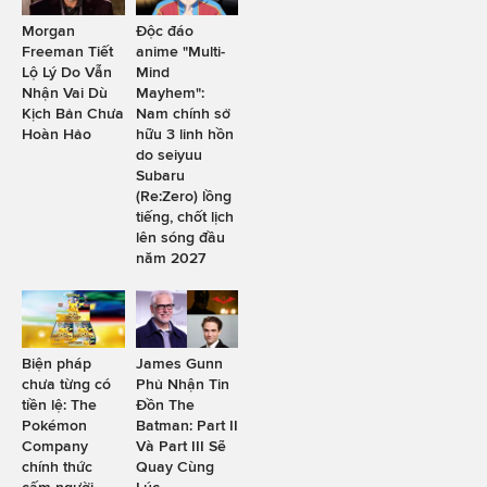
Morgan
Độc đáo
Freeman Tiết
anime "Multi-
Lộ Lý Do Vẫn
Mind
Nhận Vai Dù
Mayhem":
Kịch Bản Chưa
Nam chính sở
Hoàn Hảo
hữu 3 linh hồn
do seiyuu
Subaru
(Re:Zero) lồng
tiếng, chốt lịch
lên sóng đầu
năm 2027
Biện pháp
James Gunn
chưa từng có
Phủ Nhận Tin
tiền lệ: The
Đồn The
Pokémon
Batman: Part II
Company
Và Part III Sẽ
chính thức
Quay Cùng