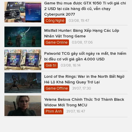
Game thủ mua được GTX 1050 Ti với giá chỉ
2 USD tại cửa hàng đồ cũ, vẫn chạy
Cyberpunk 2077
Công Nghệ
03/08, 19:47
Mistfall Hunter: Bảng Xếp Hạng Các Lớp
Nhân Vật Trong Game
Game Online
03/08, 17:06
Palworld TCG gây sốt ngày ra mắt, thẻ hiếm
bị đầu cơ với giá gần 4.000 USD
Giải trí
03/08, 16:14
Lord of the Rings: War in the North Bất Ngờ
Hé Lộ Khả Năng Quay Trở Lại
Game Offline
31/07, 17:30
Yelena Belova Chính Thức Trở Thành Black
Widow Mới Trong MCU
Phim Ảnh
31/07, 16:47