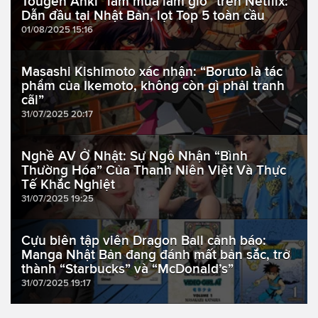
Tougen Anki “làm mưa làm gió” trên Netflix:
Dẫn đầu tại Nhật Bản, lọt Top 5 toàn cầu
01/08/2025 15:16
Masashi Kishimoto xác nhận: “Boruto là tác
phẩm của Ikemoto, không còn gì phải tranh
cãi”
31/07/2025 20:17
Nghề AV Ở Nhật: Sự Ngộ Nhận “Bình
Thường Hóa” Của Thanh Niên Việt Và Thực
Tế Khắc Nghiệt
31/07/2025 19:25
Cựu biên tập viên Dragon Ball cảnh báo:
Manga Nhật Bản đang đánh mất bản sắc, trở
thành “Starbucks” và “McDonald’s”
31/07/2025 19:17