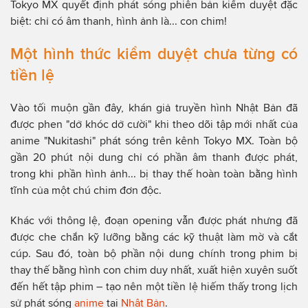
Tokyo MX quyết định phát sóng phiên bản kiểm duyệt đặc
biệt: chỉ có âm thanh, hình ảnh là... con chim!
Một hình thức kiểm duyệt chưa từng có
tiền lệ
Vào tối muộn gần đây, khán giả truyền hình Nhật Bản đã
được phen "dở khóc dở cười" khi theo dõi tập mới nhất của
anime "Nukitashi" phát sóng trên kênh Tokyo MX. Toàn bộ
gần 20 phút nội dung chỉ có phần âm thanh được phát,
trong khi phần hình ảnh... bị thay thế hoàn toàn bằng hình
tĩnh của một chú chim đơn độc.
Khác với thông lệ, đoạn opening vẫn được phát nhưng đã
được che chắn kỹ lưỡng bằng các kỹ thuật làm mờ và cắt
cúp. Sau đó, toàn bộ phần nội dung chính trong phim bị
thay thế bằng hình con chim duy nhất, xuất hiện xuyên suốt
đến hết tập phim – tạo nên một tiền lệ hiếm thấy trong lịch
sử phát sóng
anime
tại
Nhật Bản
.