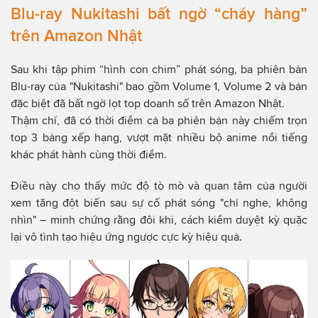
Blu-ray Nukitashi bất ngờ “cháy hàng”
trên Amazon Nhật
Sau khi tập phim “hình con chim” phát sóng, ba phiên bản
Blu-ray của "Nukitashi" bao gồm Volume 1, Volume 2 và bản
đặc biệt đã bất ngờ lọt top doanh số trên Amazon Nhật.
Thậm chí, đã có thời điểm cả ba phiên bản này chiếm trọn
top 3 bảng xếp hạng, vượt mặt nhiều bộ anime nổi tiếng
khác phát hành cùng thời điểm.
Điều này cho thấy mức độ tò mò và quan tâm của người
xem tăng đột biến sau sự cố phát sóng "chỉ nghe, không
nhìn" – minh chứng rằng đôi khi, cách kiểm duyệt kỳ quặc
lại vô tình tạo hiệu ứng ngược cực kỳ hiệu quả.