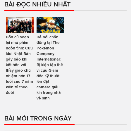
BÀI ĐỌC NHIỀU NHẤT
Bổn cũ soạn
Bê bối chấn
lại như phim
động tại The
ngôn tình: Cựu
Pokémon
idol Nhật Bản
Company
gây bão khi
International:
kết hôn với
Bị kiện tập thể
thầy giáo chủ
vì cựu Giám
nhiệm hơn 17
đốc Kỹ thuật
tuổi sau 7 năm
lén đặt
kiên trì theo
camera giấu
đuổi
kín trong nhà
vệ sinh
BÀI MỚI TRONG NGÀY