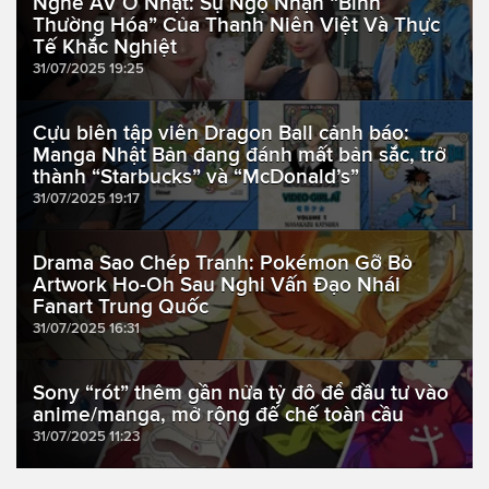
Nghề AV Ở Nhật: Sự Ngộ Nhận “Bình
Thường Hóa” Của Thanh Niên Việt Và Thực
Tế Khắc Nghiệt
31/07/2025 19:25
Cựu biên tập viên Dragon Ball cảnh báo:
Manga Nhật Bản đang đánh mất bản sắc, trở
thành “Starbucks” và “McDonald’s”
31/07/2025 19:17
Drama Sao Chép Tranh: Pokémon Gỡ Bỏ
Artwork Ho-Oh Sau Nghi Vấn Đạo Nhái
Fanart Trung Quốc
31/07/2025 16:31
Sony “rót” thêm gần nửa tỷ đô để đầu tư vào
anime/manga, mở rộng đế chế toàn cầu
31/07/2025 11:23