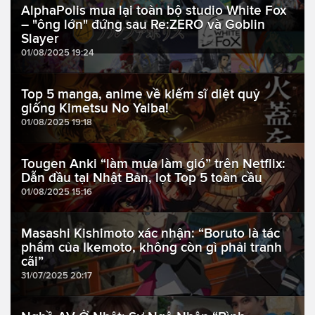
AlphaPolis mua lại toàn bộ studio White Fox
– "ông lớn" đứng sau Re:ZERO và Goblin
Slayer
01/08/2025 19:24
Top 5 manga, anime về kiếm sĩ diệt quỷ
giống Kimetsu No Yaiba!
01/08/2025 19:18
Tougen Anki “làm mưa làm gió” trên Netflix:
Dẫn đầu tại Nhật Bản, lọt Top 5 toàn cầu
01/08/2025 15:16
Masashi Kishimoto xác nhận: “Boruto là tác
phẩm của Ikemoto, không còn gì phải tranh
cãi”
31/07/2025 20:17