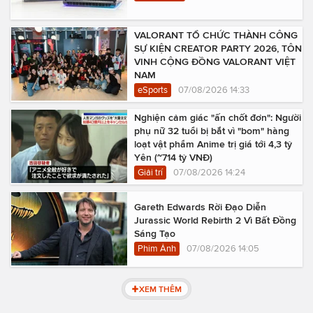
VALORANT TỔ CHỨC THÀNH CÔNG
SỰ KIỆN CREATOR PARTY 2026, TÔN
VINH CỘNG ĐỒNG VALORANT VIỆT
NAM
eSports
07/08/2026 14:33
Nghiện cảm giác "ấn chốt đơn": Người
phụ nữ 32 tuổi bị bắt vì "bom" hàng
loạt vật phẩm Anime trị giá tới 4,3 tỷ
Yên (~714 tỷ VNĐ)
Giải trí
07/08/2026 14:24
Gareth Edwards Rời Đạo Diễn
Jurassic World Rebirth 2 Vì Bất Đồng
Sáng Tạo
Phim Ảnh
07/08/2026 14:05
XEM THÊM