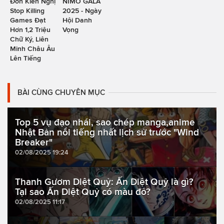
Đơn Kiến Nghị
NIMO GALA
Stop Killing
2025 - Ngày
Games Đạt
Hội Danh
Hơn 1,2 Triệu
Vọng
Chữ Ký, Liên
Minh Châu Âu
Lên Tiếng
BÀI CÙNG CHUYÊN MỤC
Top 5 vụ đạo nhái, sao chép manga,anime
Nhật Bản nổi tiếng nhất lịch sử trước "Wind
Breaker"
02/08/2025 19:24
Thanh Gươm Diệt Quỷ: Ấn Diệt Quỷ là gì?
Tại sao Ấn Diệt Quỷ có màu đỏ?
02/08/2025 11:17