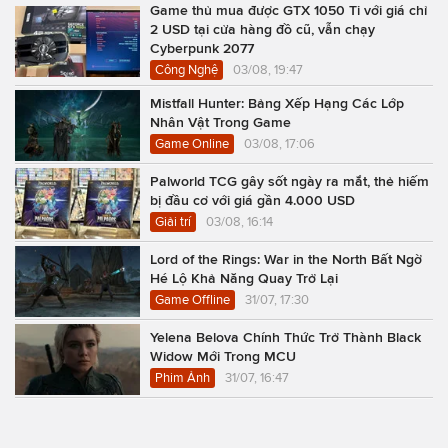
Game thủ mua được GTX 1050 Ti với giá chỉ
2 USD tại cửa hàng đồ cũ, vẫn chạy
Cyberpunk 2077
Công Nghệ
03/08, 19:47
Mistfall Hunter: Bảng Xếp Hạng Các Lớp
Nhân Vật Trong Game
Game Online
03/08, 17:06
Palworld TCG gây sốt ngày ra mắt, thẻ hiếm
bị đầu cơ với giá gần 4.000 USD
Giải trí
03/08, 16:14
Lord of the Rings: War in the North Bất Ngờ
Hé Lộ Khả Năng Quay Trở Lại
Game Offline
31/07, 17:30
Yelena Belova Chính Thức Trở Thành Black
Widow Mới Trong MCU
Phim Ảnh
31/07, 16:47