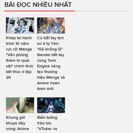
BÀI ĐỌC NHIỀU NHẤT
Khép lại hành
Cú bắt tay lịch
trình 10 năm
sử 4 tỷ Yên:
rực rỡ: Manga
"Gã khổng lồ"
"Văn phòng
Bandai bắt tay
thám tử quái
cùng Twin
vật" chính thức
Engine sáng
kết thúc ở tập
tạo thương
26
hiệu Manga và
Anime hoàn
toàn mới
Khung giờ
Biến tướng
khuya dậy
trào lưu
sóng: Anime
"VTuber vs