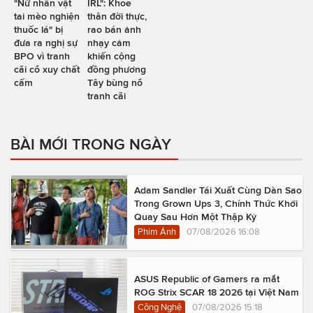
"Nữ nhân vật
IRL": Khoe
tai mèo nghiện
thân đời thực,
thuốc lá" bị
rao bán ảnh
đưa ra nghị sự
nhạy cảm
BPO vì tranh
khiến cộng
cãi cổ xuy chất
đồng phương
cấm
Tây bùng nổ
tranh cãi
BÀI MỚI TRONG NGÀY
Adam Sandler Tái Xuất Cùng Dàn Sao
Trong Grown Ups 3, Chính Thức Khởi
Quay Sau Hơn Một Thập Kỷ
Phim Ảnh
07/08/2026 16:08
ASUS Republic of Gamers ra mắt
ROG Strix SCAR 18 2026 tại Việt Nam
Công Nghệ
07/08/2026 15:18