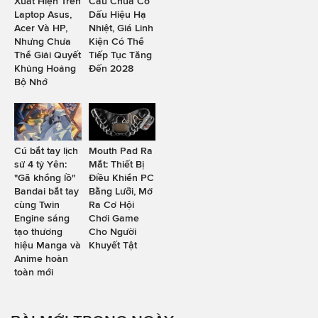
Xuất Hiện Trên
Cầu Chưa Có
Laptop Asus,
Dấu Hiệu Hạ
Acer Và HP,
Nhiệt, Giá Linh
Nhưng Chưa
Kiện Có Thể
Thể Giải Quyết
Tiếp Tục Tăng
Khủng Hoảng
Đến 2028
Bộ Nhớ
Cú bắt tay lịch
Mouth Pad Ra
sử 4 tỷ Yên:
Mắt: Thiết Bị
"Gã khổng lồ"
Điều Khiển PC
Bandai bắt tay
Bằng Lưỡi, Mở
cùng Twin
Ra Cơ Hội
Engine sáng
Chơi Game
tạo thương
Cho Người
hiệu Manga và
Khuyết Tật
Anime hoàn
toàn mới