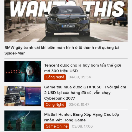
BMW gây tranh cãi khi biến màn hình ô tô thành nơi quảng bá
Spider-Man
Tencent được cho là hủy bom tấn thế giới
mở 300 triệu USD
Công Nghệ
04/08, 09:54
Game thủ mua được GTX 1050 Ti với giá chỉ
2 USD tại cửa hàng đồ cũ, vẫn chạy
Cyberpunk 2077
Công Nghệ
03/08, 19:47
Mistfall Hunter: Bảng Xếp Hạng Các Lớp
Nhân Vật Trong Game
Game Online
03/08, 17:06