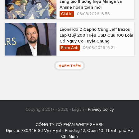
sáng tạo thương hiệu Manga và
Anime hoàn toàn mới
Giải trí
06/08/2026 16:56
Leonardo DiCaprio Cùng Jeff Bezos
Lập Quỹ 200 Triệu USD Cứu 100 Loài
Có Nguy Cơ Tuyệt Chủng
Phim Ảnh
06/08/2026 16:21
XEM THÊM
Copyright 2017 - 2026 - Lag.vn -
Privacy policy
CÔNG TY CỔ PHẦN WHITE SHARK
Địa chỉ: 780/14B Sư Vạn Hạnh, Phường 12, Quận 10, Thành phố Hồ
Chí Minh