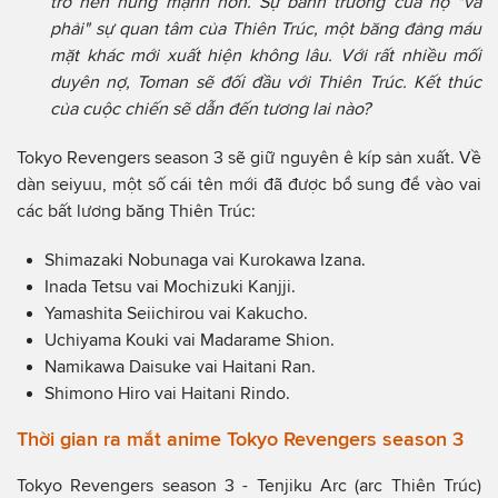
trở nên hùng mạnh hơn. Sự bành trướng của họ "va
phải" sự quan tâm của Thiên Trúc, một băng đảng máu
mặt khác mới xuất hiện không lâu. Với rất nhiều mối
duyên nợ, Toman sẽ đối đầu với Thiên Trúc. Kết thúc
của cuộc chiến sẽ dẫn đến tương lai nào?
Tokyo Revengers season 3 sẽ giữ nguyên ê kíp sản xuất. Về
dàn seiyuu, một số cái tên mới đã được bổ sung để vào vai
các bất lương băng Thiên Trúc:
Shimazaki Nobunaga vai Kurokawa Izana.
Inada Tetsu vai Mochizuki Kanjji.
Yamashita Seiichirou vai Kakucho.
Uchiyama Kouki vai Madarame Shion.
Namikawa Daisuke vai Haitani Ran.
Shimono Hiro vai Haitani Rindo.
Thời gian ra mắt anime Tokyo Revengers season 3
Tokyo Revengers season 3 - Tenjiku Arc (arc Thiên Trúc)