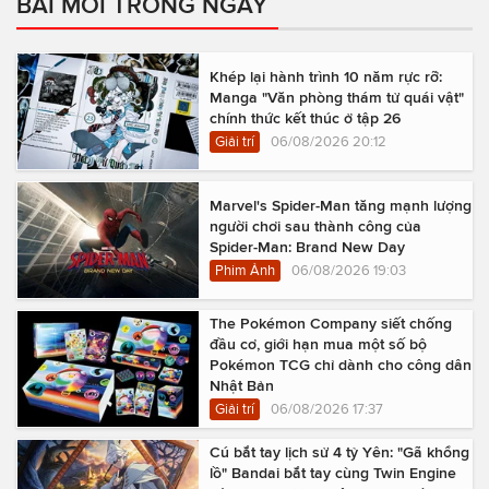
BÀI MỚI TRONG NGÀY
Khép lại hành trình 10 năm rực rỡ:
Manga "Văn phòng thám tử quái vật"
chính thức kết thúc ở tập 26
Giải trí
06/08/2026 20:12
Marvel's Spider-Man tăng mạnh lượng
người chơi sau thành công của
Spider-Man: Brand New Day
Phim Ảnh
06/08/2026 19:03
The Pokémon Company siết chống
đầu cơ, giới hạn mua một số bộ
Pokémon TCG chỉ dành cho công dân
Nhật Bản
Giải trí
06/08/2026 17:37
Cú bắt tay lịch sử 4 tỷ Yên: "Gã khổng
lồ" Bandai bắt tay cùng Twin Engine