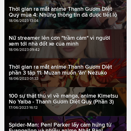
Thời gian ra mắt anime Thanh Gươm Diệt
Quỷ mùa 4: Những thông tin đã được tiết lộ
18/06/2023 13:04
Nữ streamer lên cơn "trầm cảm" vì người
xem tới nhà đốt xe của mình
18/06/2023 09:42
Thời gian ra mắt anime Thanh Gươm Diệt
phần 3 tập 11: Muzan muốn 'ăn' Nezuko
18/06/2023 01:33
100 sự thật thú vị về manga, anime Kimetsu
No Yaiba - Thanh Gươm Diệt Quỷ (Phần 3)
17/06/2023 16:12
Spider-Man: Peni Parker lấy cảm hứng từ
Evangelion và nhiều anime Nhật Bản!