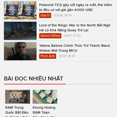
Palworld TCG gây sốt ngày ra mắt, thẻ hiếm
bị đầu cơ với giá gần 4.000 USD
Giải trí
03/08, 16:14
Lord of the Rings: War in the North Bất Ngờ
Hé Lộ Khả Năng Quay Trở Lại
Game Offline
31/07, 17:30
Yelena Belova Chính Thức Trở Thành Black
Widow Mới Trong MCU
Phim Ảnh
31/07, 16:47
BÀI ĐỌC NHIỀU NHẤT
RAM Trung
Khủng Hoảng
Quốc Bắt Đầu
RAM Toàn