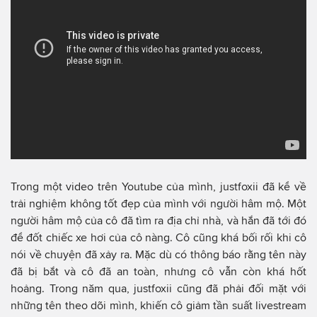
Trong một video trên Youtube của mình, justfoxii đã kể về
trải nghiệm không tốt đẹp của mình với người hâm mộ. Một
người hâm mộ của cô đã tìm ra địa chỉ nhà, và hắn đã tới đó
để đốt chiếc xe hơi của cô nàng. Cô cũng khá bối rối khi cô
nói về chuyện đã xảy ra. Mặc dù có thông báo rằng tên này
đã bị bắt và cô đã an toàn, nhưng cô vẫn còn khá hốt
hoảng. Trong năm qua, justfoxii cũng đã phải đối mặt với
những tên theo dõi mình, khiến cô giảm tần suất livestream