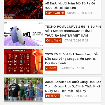
off Được Người Hâm Mộ Bỏ Ra Gần
1000 Đô Để Hồi Sinh
Game Offline
08/08/2026 12:04
TECNO POVA CURVE 2 5G “SIÊU PIN
SIÊU MỎNG 8000mAh” CHÍNH
THỨC RA MẮT TẠI VIỆT NAM
Công Nghệ
07/08/2026 17:38
2026 PMPL VN Fall: Team Flash Dẫn
Đầu Sau Vòng League, Ấn Định 16
Đội Vào Finals
eSports
07/08/2026 17:30
Adam Sandler Tái Xuất Cùng Dàn Sao
Trong Grown Ups 3, Chính Thức Khởi
Quay Sau Hơn Một Thập Kỷ
Phim Ảnh
07/08/2026 16:08