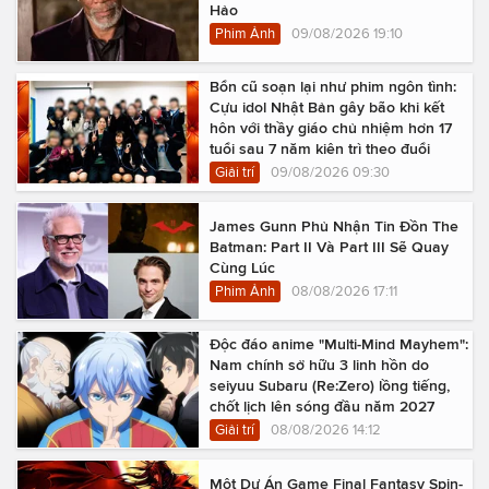
Hảo
Phim Ảnh
09/08/2026 19:10
Bổn cũ soạn lại như phim ngôn tình:
Cựu idol Nhật Bản gây bão khi kết
hôn với thầy giáo chủ nhiệm hơn 17
tuổi sau 7 năm kiên trì theo đuổi
Giải trí
09/08/2026 09:30
James Gunn Phủ Nhận Tin Đồn The
Batman: Part II Và Part III Sẽ Quay
Cùng Lúc
Phim Ảnh
08/08/2026 17:11
Độc đáo anime "Multi-Mind Mayhem":
Nam chính sở hữu 3 linh hồn do
seiyuu Subaru (Re:Zero) lồng tiếng,
chốt lịch lên sóng đầu năm 2027
Giải trí
08/08/2026 14:12
Một Dự Án Game Final Fantasy Spin-