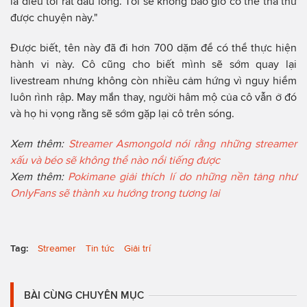
là điều tôi rất đau lòng. Tôi sẽ không bao giờ có thể tha thứ
được chuyện này."
Được biết, tên này đã đi hơn 700 dặm để có thể thực hiện
hành vi này. Cô cũng cho biết mình sẽ sớm quay lại
livestream nhưng không còn nhiều cảm hứng vì nguy hiểm
luôn rình rập. May mắn thay, người hâm mộ của cô vẫn ở đó
và họ hi vọng rằng sẽ sớm gặp lại cô trên sóng.
Xem thêm:
Streamer Asmongold nói rằng những streamer
xấu và béo sẽ không thể nào nổi tiếng được
Xem thêm:
Pokimane giải thích lí do những nền tảng như
OnlyFans sẽ thành xu hướng trong tương lai
Tag:
Streamer
Tin tức
Giải trí
BÀI CÙNG CHUYÊN MỤC