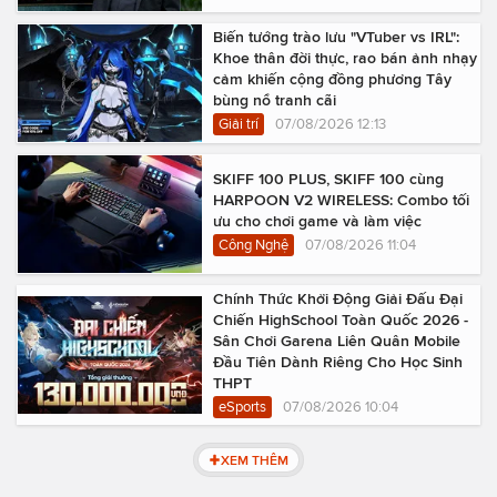
Biến tướng trào lưu "VTuber vs IRL":
Khoe thân đời thực, rao bán ảnh nhạy
cảm khiến cộng đồng phương Tây
bùng nổ tranh cãi
Giải trí
07/08/2026 12:13
SKIFF 100 PLUS, SKIFF 100 cùng
HARPOON V2 WIRELESS: Combo tối
ưu cho chơi game và làm việc
Công Nghệ
07/08/2026 11:04
Chính Thức Khởi Động Giải Đấu Đại
Chiến HighSchool Toàn Quốc 2026 -
Sân Chơi Garena Liên Quân Mobile
Đầu Tiên Dành Riêng Cho Học Sinh
THPT
eSports
07/08/2026 10:04
XEM THÊM