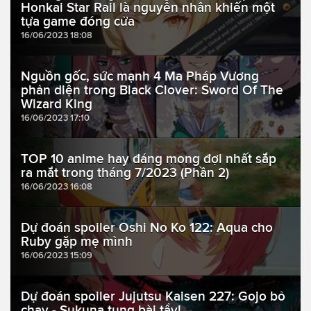
Honkai Star Rail là nguyên nhân khiến một
tựa game đóng cửa
16/06/2023 18:08
Nguồn gốc, sức mạnh 4 Ma Pháp Vương
phản diện trong Black Clover: Sword Of The
Wizard King
16/06/2023 17:10
TOP 10 anime hay đáng mong đợi nhất sắp
ra mắt trong tháng 7/2023 (Phần 2)
16/06/2023 16:08
Dự đoán spoiler Oshi No Ko 122: Aqua cho
Ruby gặp mẹ mình
16/06/2023 15:09
Dự đoán spoiler Jujutsu Kaisen 227: Gojo bỏ
chạy - Sukuna tung bài tẩy!