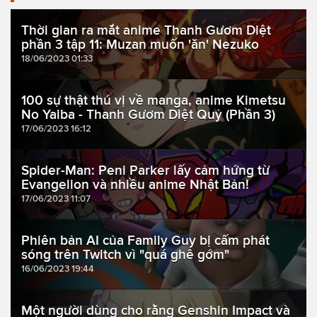
Thời gian ra mắt anime Thanh Gươm Diệt
phần 3 tập 11: Muzan muốn 'ăn' Nezuko
18/06/2023 01:33
100 sự thật thú vị về manga, anime Kimetsu
No Yaiba - Thanh Gươm Diệt Quỷ (Phần 3)
17/06/2023 16:12
Spider-Man: Peni Parker lấy cảm hứng từ
Evangelion và nhiều anime Nhật Bản!
17/06/2023 11:07
Phiên bản AI của Family Guy bị cấm phát
sóng trên Twitch vì "quá ghê gớm"
16/06/2023 19:44
Một người dùng cho rằng Genshin Impact và