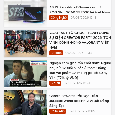
ASUS Republic of Gamers ra mắt
ROG Strix SCAR 18 2026 tại Việt Nam
Công Nghệ
07/08/2026 15:18
VALORANT TỔ CHỨC THÀNH CÔNG
SỰ KIỆN CREATOR PARTY 2026, TÔN
VINH CỘNG ĐỒNG VALORANT VIỆT
NAM
eSports
07/08/2026 14:33
Nghiện cảm giác "ấn chốt đơn": Người
phụ nữ 32 tuổi bị bắt vì "bom" hàng
loạt vật phẩm Anime trị giá tới 4,3 tỷ
Yên (~714 tỷ VNĐ)
Giải trí
07/08/2026 14:24
Gareth Edwards Rời Đạo Diễn
Jurassic World Rebirth 2 Vì Bất Đồng
Sáng Tạo
Phim Ảnh
07/08/2026 14:05