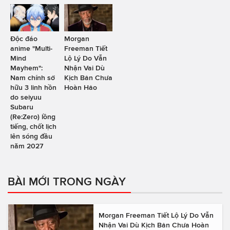
Độc đáo
Morgan
anime "Multi-
Freeman Tiết
Mind
Lộ Lý Do Vẫn
Mayhem":
Nhận Vai Dù
Nam chính sở
Kịch Bản Chưa
hữu 3 linh hồn
Hoàn Hảo
do seiyuu
Subaru
(Re:Zero) lồng
tiếng, chốt lịch
lên sóng đầu
năm 2027
BÀI MỚI TRONG NGÀY
Morgan Freeman Tiết Lộ Lý Do Vẫn
Nhận Vai Dù Kịch Bản Chưa Hoàn