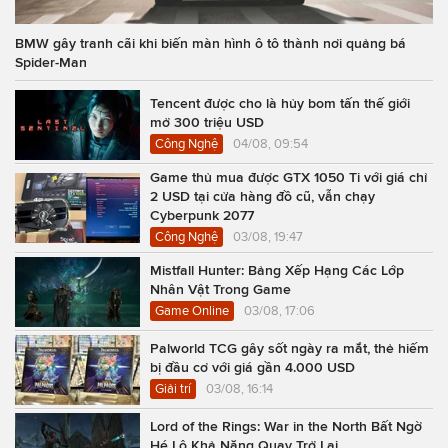
BMW gây tranh cãi khi biến màn hình ô tô thành nơi quảng bá
Spider-Man
Tencent được cho là hủy bom tấn thế giới
mở 300 triệu USD
Công Nghệ
04/08, 09:54
Game thủ mua được GTX 1050 Ti với giá chỉ
2 USD tại cửa hàng đồ cũ, vẫn chạy
Cyberpunk 2077
Công Nghệ
03/08, 19:47
Mistfall Hunter: Bảng Xếp Hạng Các Lớp
Nhân Vật Trong Game
Game Online
03/08, 17:06
Palworld TCG gây sốt ngày ra mắt, thẻ hiếm
bị đầu cơ với giá gần 4.000 USD
Giải trí
03/08, 16:14
Lord of the Rings: War in the North Bất Ngờ
Hé Lộ Khả Năng Quay Trở Lại