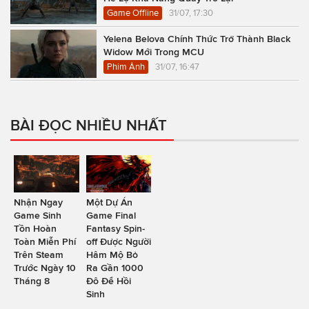
Game Offline
31/07, 17:30
Yelena Belova Chính Thức Trở Thành Black
Widow Mới Trong MCU
Phim Ảnh
31/07, 16:47
BÀI ĐỌC NHIỀU NHẤT
Nhận Ngay
Một Dự Án
Game Sinh
Game Final
Tồn Hoàn
Fantasy Spin-
Toàn Miễn Phí
off Được Người
Trên Steam
Hâm Mộ Bỏ
Trước Ngày 10
Ra Gần 1000
Tháng 8
Đô Để Hồi
Sinh