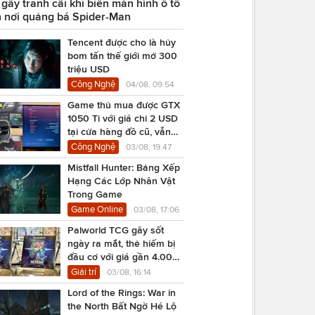
ây tranh cãi khi biến màn hình ô tô
 nơi quảng bá Spider-Man
Tencent được cho là hủy
bom tấn thế giới mở 300
triệu USD
Công Nghệ
04/08, 09:54
Game thủ mua được GTX
1050 Ti với giá chỉ 2 USD
tại cửa hàng đồ cũ, vẫn
chạy Cyberpunk 2077
Công Nghệ
03/08, 19:47
Mistfall Hunter: Bảng Xếp
Hạng Các Lớp Nhân Vật
Trong Game
Game Online
03/08, 17:06
Palworld TCG gây sốt
ngày ra mắt, thẻ hiếm bị
đầu cơ với giá gần 4.000
USD
Giải trí
03/08, 16:14
Lord of the Rings: War in
the North Bất Ngờ Hé Lộ