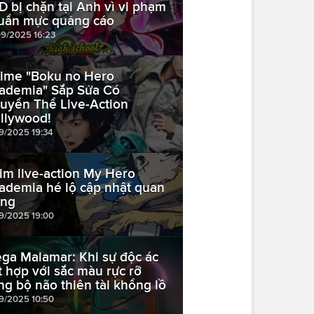
D bị chặn tại Anh vì vi phạm
uẩn mực quảng cáo
09/2025 16:23
ime "Boku no Hero
ademia" Sắp Sửa Có
uyển Thể Live-Action
llywood!
09/2025 19:34
im live-action My Hero
ademia hé lộ cập nhật quan
ọng
09/2025 19:00
ga Malamar: Khi sự độc ác
t hợp với sắc màu rực rỡ
ng bộ não thiên tài khổng lồ
09/2025 10:50