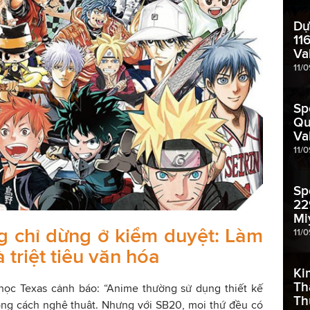
Dự
11
Va
11/
Sp
Qu
Va
11/
Sp
22
Mi
g chỉ dừng ở kiểm duyệt: Làm
11/
à triệt tiêu văn hóa
Ki
Th
 học Texas cảnh báo: “Anime thường sử dụng thiết kế
Th
ong cách nghệ thuật. Nhưng với SB20, mọi thứ đều có