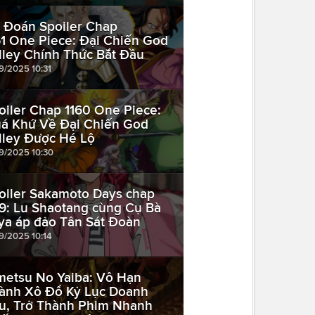
 Đoán Spoiler Chap
61 One Piece: Đại Chiến God
lley Chính Thức Bắt Đầu
09/2025 10:31
oiler Chap 1160 One Piece:
á Khứ Về Đại Chiến God
lley Được Hé Lộ
09/2025 10:30
oiler Sakamoto Days chap
9: Lu Shaotang cùng Cụ Bà
ya áp đảo Tân Sát Đoàn
09/2025 10:14
metsu No Yaiba: Vô Hạn
ành Xô Đổ Kỷ Lục Doanh
u, Trở Thành Phim Nhanh