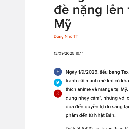
đè nặng lên 
Mỹ
Dũng Nhỏ TT
12/09/2025 19:14
Ngày 1/9/2025, tiểu bang Tex
tranh cãi mạnh mẽ khi có kh
thích anime và manga tại Mỹ.
dung nhạy cảm”, nhưng với cá
dọa đến quyền tự do sáng tạo 
phẩm đến từ Nhật Bản.
Dự luật SB20 tại Texas đang l