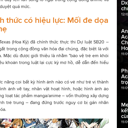
Dx
 duyệt quá mức.
ch
12/
h thức có hiệu lực: Mối đe dọa
hẹ
An
Ac
Texas (Hoa Kỳ) đã chính thức thực thi Dự luật SB20 –
Ch
Ho
gắt trong cộng đồng văn hóa đại chúng, đặc biệt là với
11/
 Mặc dù được giới thiệu là nhằm "bảo vệ trẻ em khỏi
u khoản trong luật lại cực kỳ mơ hồ, dễ dẫn đến hiểu
Ph
Ac
tr
 năng coi bất kỳ hình ảnh nào có vẻ như trẻ vị thành
11/
hình ảnh vẽ tay, nhân vật hoạt hình, hoặc hình ảnh ảo
hàng loạt tác phẩm manga/anime – vốn thường xây dựng
ình trẻ trung – đang đứng trước nguy cơ bị gán nhãn
Me
hóa.
kế
cù
11/