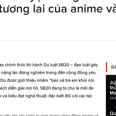
tương lai của anime v
as chính thức thi hành Dự luật SB20 – đạo luật gây
B
ả năng tác động nghiêm trọng đến cộng đồng yêu
 Dù được giới thiệu nhằm “bảo vệ trẻ em khỏi nội
Ju
th
ch diễn giải mơ hồ, SB20 đang bị cho là mối đe
Ma
và biểu đạt nghệ thuật, đặc biệt đối với các tác
12/
Qu
àm dấy lên làn sóng lo ngại trong cộng đồng anime và