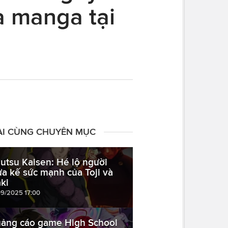
à manga tại
ÀI CÙNG CHUYÊN MỤC
jutsu Kaisen: Hé lộ người
ừa kế sức mạnh của Toji và
ki
09/2025 17:00
ảng cáo game High School