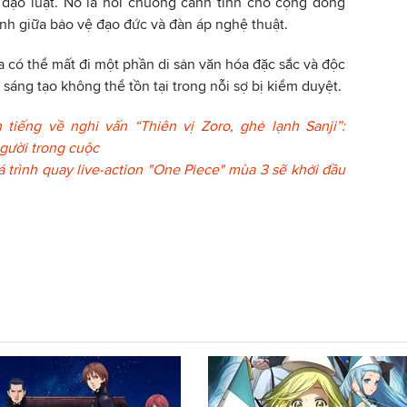
đạo luật. Nó là hồi chuông cảnh tỉnh cho cộng đồng
nh giữa bảo vệ đạo đức và đàn áp nghệ thuật.
có thể mất đi một phần di sản văn hóa đặc sắc và độc
 sáng tạo không thể tồn tại trong nỗi sợ bị kiểm duyệt.
n tiếng về nghi vấn “Thiên vị Zoro, ghẻ lạnh Sanji”:
gười trong cuộc
á trình quay live-action "One Piece" mùa 3 sẽ khởi đầu