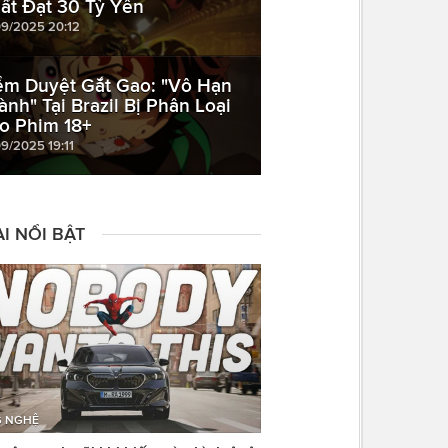
ất Đạt 30 Tỷ Yên
09/2025 20:12
ểm Duyệt Gắt Gao: "Vô Hạn
ành" Tại Brazil Bị Phân Loại
o Phim 18+
09/2025 19:11
I NỔI BẬT
 NGHỆ