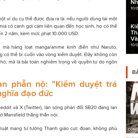
Nh
10/
ột ví dụ cụ thể được đưa ra là: nếu người dùng tải một
Ki
a có cảnh gợi cảm liên quan đến học sinh, họ có thể
Th
 đến 2 năm, kèm mức phạt 10.000 USD.
Và
10/
 mà hàng loạt manga/anime kinh điển như Naruto,
ũng có thể bị cuốn vào vòng kiểm duyệt. Đây không còn
hỏ, mà là bài toán nghiêm trọng về quyền tự do ngôn
BÀ
n phẫn nộ: "Kiểm duyệt trá
nghĩa đạo đức
Reddit và X (Twitter), làn sóng phản đối SB20 đang lan
 Mansfield thẳng thắn nói:
luật mang tư tưởng Thanh giáo cực đoan, không phù
CÔNG