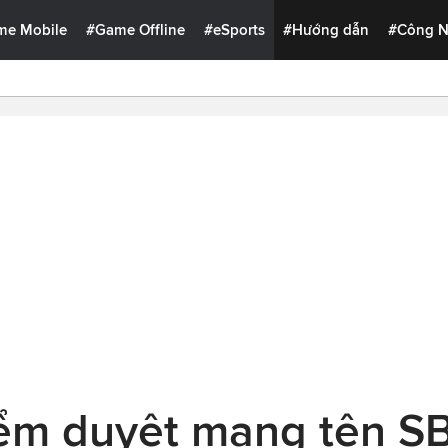
me Mobile
#Game Offline
#eSports
#Hướng dẫn
#Công 
ểm duyệt mang tên S