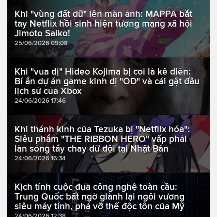
Khi "vùng đất dữ" lên màn ảnh: MAPPA bắt
tay Netflix hồi sinh hiện tượng mạng xã hội
Jimoto Saiko!
25/06/2026 09:08
Khi "vua dị" Hideo Kojima bị coi là kẻ điên:
Bí ẩn dự án game kinh dị "OD" và cái gật đầu
lịch sử của Xbox
24/06/2026 17:46
Khi thánh kinh của Tezuka bị "Netflix hóa":
Siêu phẩm "THE RIBBON HERO" vấp phải
làn sóng tẩy chay dữ dội tại Nhật Bản
24/06/2026 16:34
Kịch tính cuộc đua công nghệ toàn cầu:
Trung Quốc bất ngờ giành lại ngôi vương
siêu máy tính, phá vỡ thế độc tôn của Mỹ
24/06/2026 12:38