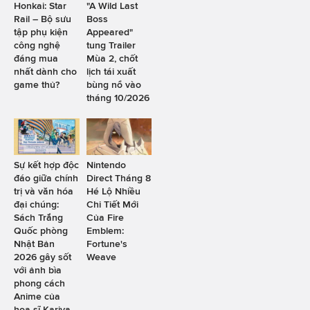
Honkai: Star
"A Wild Last
Rail – Bộ sưu
Boss
tập phụ kiện
Appeared"
công nghệ
tung Trailer
đáng mua
Mùa 2, chốt
nhất dành cho
lịch tái xuất
game thủ?
bùng nổ vào
tháng 10/2026
Sự kết hợp độc
Nintendo
đáo giữa chính
Direct Tháng 8
trị và văn hóa
Hé Lộ Nhiều
đại chúng:
Chi Tiết Mới
Sách Trắng
Của Fire
Quốc phòng
Emblem:
Nhật Bản
Fortune's
2026 gây sốt
Weave
với ảnh bìa
phong cách
Anime của
họa sĩ Kariya