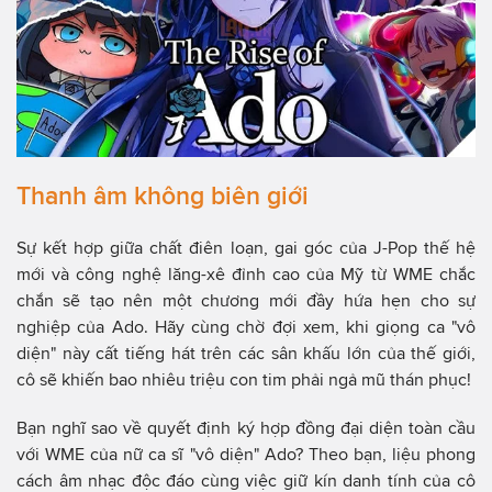
Thanh âm không biên giới
Sự kết hợp giữa chất điên loạn, gai góc của J-Pop thế hệ
mới và công nghệ lăng-xê đỉnh cao của Mỹ từ WME chắc
chắn sẽ tạo nên một chương mới đầy hứa hẹn cho sự
nghiệp của Ado. Hãy cùng chờ đợi xem, khi giọng ca "vô
diện" này cất tiếng hát trên các sân khấu lớn của thế giới,
cô sẽ khiến bao nhiêu triệu con tim phải ngả mũ thán phục!
Bạn nghĩ sao về quyết định ký hợp đồng đại diện toàn cầu
với WME của nữ ca sĩ "vô diện" Ado? Theo bạn, liệu phong
cách âm nhạc độc đáo cùng việc giữ kín danh tính của cô