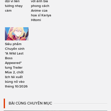
dội vì liên
với ảnh bìa
tưởng nhạy
phong cách
cảm
Anime của
họa sĩ Kariya
Hitomi
Siêu phẩm
Chuyển sinh
"A Wild Last
Boss
Appeared"
tung Trailer
Mùa 2, chốt
lịch tái xuất
bùng nổ vào
tháng 10/2026
BÀI CÙNG CHUYÊN MỤC