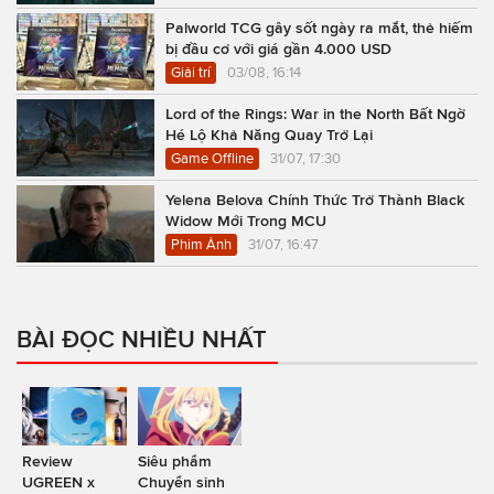
Palworld TCG gây sốt ngày ra mắt, thẻ hiếm
bị đầu cơ với giá gần 4.000 USD
Giải trí
03/08, 16:14
Lord of the Rings: War in the North Bất Ngờ
Hé Lộ Khả Năng Quay Trở Lại
Game Offline
31/07, 17:30
Yelena Belova Chính Thức Trở Thành Black
Widow Mới Trong MCU
Phim Ảnh
31/07, 16:47
BÀI ĐỌC NHIỀU NHẤT
Review
Siêu phẩm
UGREEN x
Chuyển sinh