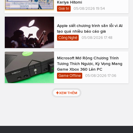
Kariya Hitomi
Giải trí
05/08/2026 19:54
Apple siết chương trình săn lỗi vì AI
tạo quá nhiều báo cáo giả
Công Nghệ
05/08/2026 17:48
Microsoft Mở Rộng Chương Trình
Tương Thích Ngược, Kỳ Vọng Mang
Game Xbox 360 Lên PC
Game Offline
05/08/2026 17:06
XEM THÊM