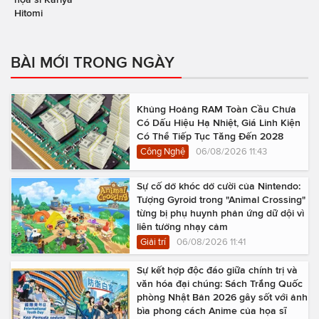
Hitomi
BÀI MỚI TRONG NGÀY
Khủng Hoảng RAM Toàn Cầu Chưa
Có Dấu Hiệu Hạ Nhiệt, Giá Linh Kiện
Có Thể Tiếp Tục Tăng Đến 2028
Công Nghệ
06/08/2026 11:43
Sự cố dở khóc dở cười của Nintendo:
Tượng Gyroid trong "Animal Crossing"
từng bị phụ huynh phản ứng dữ dội vì
liên tưởng nhạy cảm
Giải trí
06/08/2026 11:41
Sự kết hợp độc đáo giữa chính trị và
văn hóa đại chúng: Sách Trắng Quốc
phòng Nhật Bản 2026 gây sốt với ảnh
bìa phong cách Anime của họa sĩ