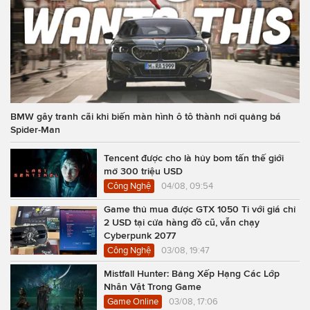
BMW gây tranh cãi khi biến màn hình ô tô thành nơi quảng bá
Spider-Man
Tencent được cho là hủy bom tấn thế giới
mở 300 triệu USD
Công Nghệ
04/08, 09:54
Game thủ mua được GTX 1050 Ti với giá chỉ
2 USD tại cửa hàng đồ cũ, vẫn chạy
Cyberpunk 2077
Công Nghệ
03/08, 19:47
Mistfall Hunter: Bảng Xếp Hạng Các Lớp
Nhân Vật Trong Game
Game Online
03/08, 17:06