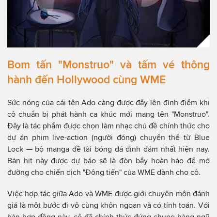
Bom tấn "Monstruo" và tấm vé thông
hành đến Hollywood cùng WME
Sức nóng của cái tên Ado càng được đẩy lên đỉnh điểm khi
cô chuẩn bị phát hành ca khúc mới mang tên "Monstruo".
Đây là tác phẩm được chọn làm nhạc chủ đề chính thức cho
dự án phim live-action (người đóng) chuyển thể từ Blue
Lock — bộ manga đề tài bóng đá đình đám nhất hiện nay.
Bản hit này được dự báo sẽ là đòn bẩy hoàn hảo để mở
đường cho chiến dịch "Đông tiến" của WME dành cho cô.
Việc hợp tác giữa Ado và WME được giới chuyên môn đánh
giá là một bước đi vô cùng khôn ngoan và có tính toán. Với
bản hợp đồng này, cô đã chính thức đứng chung hàng ngũ