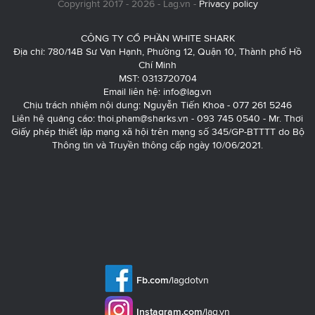
Copyright 2017 - 2026 - Lag.vn -
Privacy policy
CÔNG TY CỔ PHẦN WHITE SHARK
Địa chỉ: 780/14B Sư Vạn Hạnh, Phường 12, Quận 10, Thành phố Hồ
Chí Minh
MST: 0313720704
Email liên hệ:
info@lag.vn
Chịu trách nhiệm nội dung: Nguyễn Tiến Khoa - 077 261 5246
Liên hệ quảng cáo:
thoi.pham@sharks.vn
- 093 745 0540 - Mr. Thơi
Giấy phép thiết lập mạng xã hội trên mạng số 345/GP-BTTTT do Bộ
Thông tin và Truyền thông cấp ngày 10/06/2021.
Fb.com/
lagdotvn
Instagram.com/
lag.vn