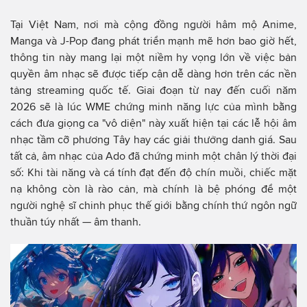
Tại Việt Nam, nơi mà cộng đồng người hâm mộ Anime,
Manga và J-Pop đang phát triển mạnh mẽ hơn bao giờ hết,
thông tin này mang lại một niềm hy vọng lớn về việc bản
quyền âm nhạc sẽ được tiếp cận dễ dàng hơn trên các nền
tảng streaming quốc tế. Giai đoạn từ nay đến cuối năm
2026 sẽ là lúc WME chứng minh năng lực của mình bằng
cách đưa giọng ca "vô diện" này xuất hiện tại các lễ hội âm
nhạc tầm cỡ phương Tây hay các giải thưởng danh giá. Sau
tất cả, âm nhạc của Ado đã chứng minh một chân lý thời đại
số: Khi tài năng và cá tính đạt đến độ chín muồi, chiếc mặt
nạ không còn là rào cản, mà chính là bệ phóng để một
người nghệ sĩ chinh phục thế giới bằng chính thứ ngôn ngữ
thuần túy nhất — âm thanh.