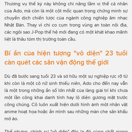
Thương vụ thế kỷ này không chỉ nâng tầm vị thế cá nhân
của Ado, mà còn là một cột mốc quan trọng chứng minh sự
chuyển dịch chiến lược của ngành công nghiệp âm nhạc
Nhật Bản. Thay vì chỉ co cụm trong vùng an toàn nội địa,
các ngôi sao J-Pop thế hệ mới đang có một khát khao mãnh
liệt là thâu tóm thị trường toàn cầu.
Bí ẩn của hiện tượng "vô diện" 23 tuổi
càn quét các sân vận động thế giới
Dù đã bước sang tuổi 23 và sở hữu một sự nghiệp rực rỡ từ
khi còn là một cô nữ sinh thiếu niên, Ado cho đến nay vẫn
là một trong những ẩn số lớn nhất của làng giải trí khi chưa
một lần công khai danh tính hay lộ diện gương mặt trước
công chúng. Cô luôn xuất hiện dưới hình ảnh một nhân vật
anime hoạt họa hoặc ẩn mình sau những màn che sân khấu
mờ ảo.
Thế nhưng, chính sự "vô diện" độc lạ đó cùng chất giọng