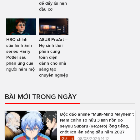
để đẩy lùi nạn
đầu cơ
HBO chỉnh
ASUS ProArt –
sửa hình ảnh
Hệ sinh thái
series Harry
phần cứng
Potter sau
toàn diện
phản ứng của
dành cho nhà
người hâm mộ
sáng tạo
chuyên nghiệp
BÀI MỚI TRONG NGÀY
Độc đáo anime "Multi-Mind Mayhem":
Nam chính sở hữu 3 linh hồn do
seiyuu Subaru (Re:Zero) lồng tiếng,
chốt lịch lên sóng đầu năm 2027
Giải trí
08/08/2026 14:12