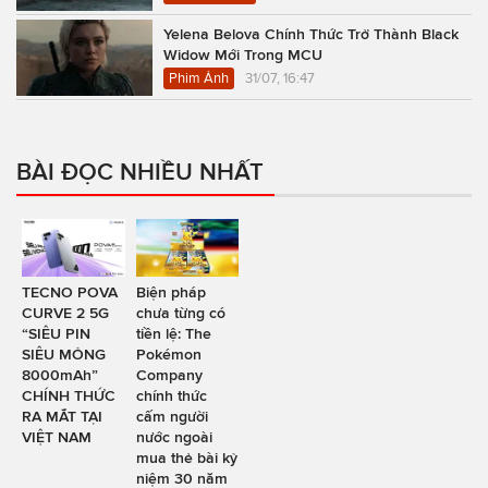
Yelena Belova Chính Thức Trở Thành Black
Widow Mới Trong MCU
Phim Ảnh
31/07, 16:47
BÀI ĐỌC NHIỀU NHẤT
TECNO POVA
Biện pháp
CURVE 2 5G
chưa từng có
“SIÊU PIN
tiền lệ: The
SIÊU MỎNG
Pokémon
8000mAh”
Company
CHÍNH THỨC
chính thức
RA MẮT TẠI
cấm người
VIỆT NAM
nước ngoài
mua thẻ bài kỷ
niệm 30 năm