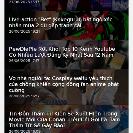
27/06/2025 15:17
Live-action "Bet" (Kakegurui) bất ngờ xác
nhận mùa 2 dù gặp tranh cãi
26/06/2025 19:21
PewDiePie Rớt Khỏi Top 10 Kênh Youtube
Có Nhiều Lượt Đăng Ký Nhất Sau 12 Năm
26/06/2025 17:17
Vợ nhà người ta: Cosplay waifu yêu thích
của chồng khiến cộng đồng fan anime phát
cuồng
26/06/2025 16:17
Tin Đồn Thám Tử Kiên Sẽ Xuất Hiện Trong
Movie Mới Của Conan: Liệu Cái Gọi Là 'Tam
Thám Tử' Sẽ Gây Bão?
26/06/2025 16:09