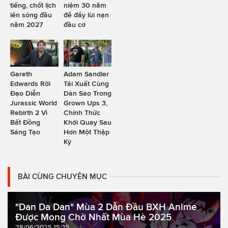
tiếng, chốt lịch
niệm 30 năm
lên sóng đầu
để đẩy lùi nạn
năm 2027
đầu cơ
Gareth
Adam Sandler
Edwards Rời
Tái Xuất Cùng
Đạo Diễn
Dàn Sao Trong
Jurassic World
Grown Ups 3,
Rebirth 2 Vì
Chính Thức
Bất Đồng
Khởi Quay Sau
Sáng Tạo
Hơn Một Thập
Kỷ
BÀI CÙNG CHUYÊN MỤC
"Dan Da Dan" Mùa 2 Dẫn Đầu BXH Anime
Được Mong Chờ Nhất Mùa Hè 2025
28/06/2025 15:25