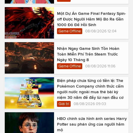
Một Dự Án Game Final Fantasy Spin-
off Được Người Hâm Mộ Bỏ Ra Gần
1000 Đô Để Hồi Sinh
Game Offline
08/08/2026 12:04
Nhận Ngay Game Sinh Tồn Hoàn
Toàn Miễn Phí Trên Steam Trước
Ngày 10 Tháng 8
Game Offline
08/08/2026 11:06
Biện pháp chưa từng có tiền lệ: The
Pokémon Company chính thức cấm
người nước ngoài mua thẻ bài kỷ
niệm 30 năm để đẩy lùi nạn đầu cơ
Giải trí
08/08/2026 09:03
HBO chỉnh sửa hình ảnh series Harry
Potter sau phản ứng của người hâm
mộ