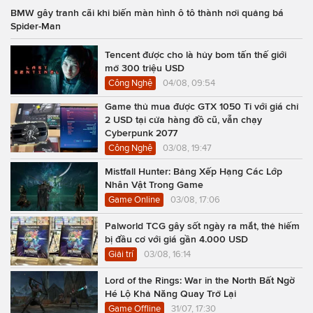
BMW gây tranh cãi khi biến màn hình ô tô thành nơi quảng bá
Spider-Man
Tencent được cho là hủy bom tấn thế giới
mở 300 triệu USD
Công Nghệ
04/08, 09:54
Game thủ mua được GTX 1050 Ti với giá chỉ
2 USD tại cửa hàng đồ cũ, vẫn chạy
Cyberpunk 2077
Công Nghệ
03/08, 19:47
Mistfall Hunter: Bảng Xếp Hạng Các Lớp
Nhân Vật Trong Game
Game Online
03/08, 17:06
Palworld TCG gây sốt ngày ra mắt, thẻ hiếm
bị đầu cơ với giá gần 4.000 USD
Giải trí
03/08, 16:14
Lord of the Rings: War in the North Bất Ngờ
Hé Lộ Khả Năng Quay Trở Lại
Game Offline
31/07, 17:30