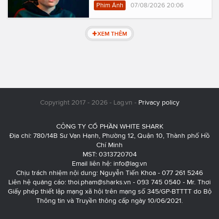
Phim Ảnh
07/08/2026 20:06
XEM THÊM
Copyright 2017 - 2026 - Lag.vn -
Privacy policy
CÔNG TY CỔ PHẦN WHITE SHARK
Địa chỉ: 780/14B Sư Vạn Hạnh, Phường 12, Quận 10, Thành phố Hồ
Chí Minh
MST: 0313720704
Email liên hệ:
info@lag.vn
Chịu trách nhiệm nội dung: Nguyễn Tiến Khoa - 077 261 5246
Liên hệ quảng cáo:
thoi.pham@sharks.vn
- 093 745 0540 - Mr. Thơi
Giấy phép thiết lập mạng xã hội trên mạng số 345/GP-BTTTT do Bộ
Thông tin và Truyền thông cấp ngày 10/06/2021.