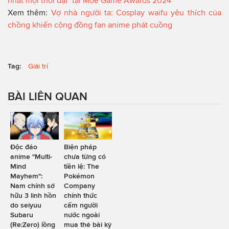
nhất mọi thời đại" tại Moe Game Awards 2024
Xem thêm:
Vợ nhà người ta: Cosplay waifu yêu thích của
chồng khiến cộng đồng fan anime phát cuồng
Tag:
Giải trí
BÀI LIÊN QUAN
Độc đáo
Biện pháp
anime "Multi-
chưa từng có
Mind
tiền lệ: The
Mayhem":
Pokémon
Nam chính sở
Company
hữu 3 linh hồn
chính thức
do seiyuu
cấm người
Subaru
nước ngoài
(Re:Zero) lồng
mua thẻ bài kỷ