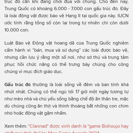
trúc đỏ cắn khi đang chơi đùa với chúng. Cho đến nay,
Trung Quốc có khoảng 6.000 - 7.000 con gấu trúc đỏ. Đây
là loài động vật được bảo vệ Hạng II tại quốc gia này. IUCN
ước tính rằng tổng số còn lại trong tự nhiên chỉ còn dưới
10.000 con.
Luật Bảo vệ Động vật hoang dã của Trung Quốc nghiêm
cấm hành vi “bán, mua và sử dụng” các loài được bảo vệ,
nhưng cần lưu ý rằng một số nơi, như sở thú và trung tâm
phục hồi chức năng có thể trưng bày chúng cho công
chúng vì mục đích giáo dục.
Gấu trúc đỏ
thường là loài sống về đêm và bản tính khá
nhút nhát. Chúng có thể ngủ tới 17 giờ một ngày tương tự
như mèo nhà và chủ yếu sống bằng chế độ ăn thân tre, mặc
dù chúng cũng ăn thịt và thỉnh thoảng bắt những con chim
nhỏ hoặc động vật gặm nhấm.
Xem thêm:
"Clannad" được vinh danh là "game Bishoujo hay