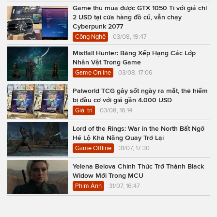
Game thủ mua được GTX 1050 Ti với giá chỉ
2 USD tại cửa hàng đồ cũ, vẫn chạy
Cyberpunk 2077
Công Nghệ
03/08, 19:47
Mistfall Hunter: Bảng Xếp Hạng Các Lớp
Nhân Vật Trong Game
Game Online
03/08, 17:06
Palworld TCG gây sốt ngày ra mắt, thẻ hiếm
bị đầu cơ với giá gần 4.000 USD
Giải trí
03/08, 16:14
Lord of the Rings: War in the North Bất Ngờ
Hé Lộ Khả Năng Quay Trở Lại
Game Offline
31/07, 17:30
Yelena Belova Chính Thức Trở Thành Black
Widow Mới Trong MCU
Phim Ảnh
31/07, 16:47