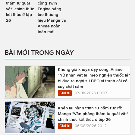
thám tử quái
cùng Twin
vật" chính thức
Engine sáng
kết thúc ở tập
tạo thương
26
hiệu Manga và
Anime hoàn
toàn mới
BÀI MỚI TRONG NGÀY
Khung giờ khuya dậy sóng: Anime
"Nữ nhân vật tai mèo nghiện thuốc lá"
bị đưa ra nghị sự BPO vì tranh cãi cổ
xuy chất cấm
Giải trí
07/08/2026 09:07
Khép lại hành trình 10 năm rực rỡ:
Manga "Văn phòng thám tử quái vật"
chính thức kết thúc ở tập 26
Giải trí
06/08/2026 20:12