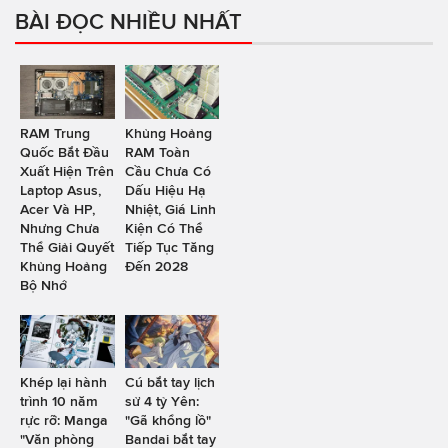
BÀI ĐỌC NHIỀU NHẤT
RAM Trung
Khủng Hoảng
Quốc Bắt Đầu
RAM Toàn
Xuất Hiện Trên
Cầu Chưa Có
Laptop Asus,
Dấu Hiệu Hạ
Acer Và HP,
Nhiệt, Giá Linh
Nhưng Chưa
Kiện Có Thể
Thể Giải Quyết
Tiếp Tục Tăng
Khủng Hoảng
Đến 2028
Bộ Nhớ
Khép lại hành
Cú bắt tay lịch
trình 10 năm
sử 4 tỷ Yên:
rực rỡ: Manga
"Gã khổng lồ"
"Văn phòng
Bandai bắt tay