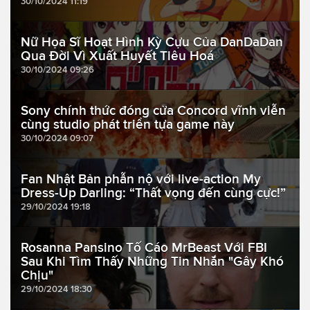
30/10/2024 11:19
Nữ Họa Sĩ Hoạt Hình Kỳ Cựu Của DanDaDan
Qua Đời Vì Xuất Huyết Tiêu Hoá
30/10/2024 09:26
Sony chính thức đóng cửa Concord vĩnh viễn
cùng studio phát triển tựa game này
30/10/2024 09:07
Fan Nhật Bản phẫn nộ với live-action My
Dress-Up Darling: “Thất vọng đến cùng cực!”
29/10/2024 19:18
Rosanna Pansino Tố Cáo MrBeast Với FBI
Sau Khi Tìm Thấy Những Tin Nhắn "Gây Khó
Chịu"
29/10/2024 18:30