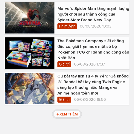
Marvel's Spider-Man tăng mạnh lượng
người chơi sau thành công của
Spider-Man: Brand New Day
Phim Ảnh
06/08/2026 19:03
The Pokémon Company siết chống
đầu cơ, giới hạn mua một số bộ
Pokémon TCG chỉ dành cho công dân
Nhật Bản
Giải trí
06/08/2026 17:37
Cú bắt tay lịch sử 4 tỷ Yên: "Gã khổng
lồ" Bandai bắt tay cùng Twin Engine
sáng tạo thương hiệu Manga và
Anime hoàn toàn mới
Giải trí
06/08/2026 16:56
XEM THÊM