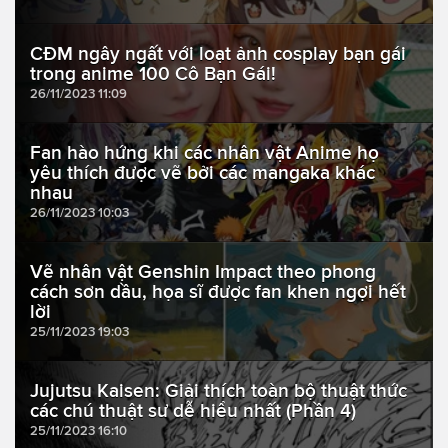
CĐM ngây ngất với loạt ảnh cosplay bạn gái
trong anime 100 Cô Bạn Gái!
26/11/2023 11:09
Fan hào hứng khi các nhân vật Anime họ
yêu thích được vẽ bởi các mangaka khác
nhau
26/11/2023 10:03
Vẽ nhân vật Genshin Impact theo phong
cách sơn dầu, họa sĩ được fan khen ngợi hết
lời
25/11/2023 19:03
Jujutsu Kaisen: Giải thích toàn bộ thuật thức
các chú thuật sư dễ hiểu nhất (Phần 4)
25/11/2023 16:10