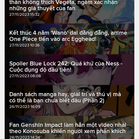
thân không thích Vegeta, ngầm xác nhận
những giả thuyết của fan
27/11/2023 15:32
Kết thúc 4 năm 'Wano' dai đằng đẵng, anime
One Piece tiến vào arc Egghead!
27/11/2023 10:36
Spoiler Blue Lock 242: Quá khứ của Ness -
Cuộc đụng độ đầu tiên!
27/11/2023 08:08
Danh sách manga hay, giải trí và thú vị mà
có thể là bạn chưa biết đâu (Phần 2)
26/11/2023 16:09
Fan Genshin Impact làm hẳn một video nhái
theo Konosuba khiến người xem phấn khích
26/11/2023 14:34