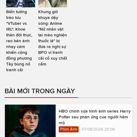
Biến tướng
Khung giờ
trào lưu
khuya dậy
"VTuber vs
sóng: Anime
IRL": Khoe
"Nữ nhân vật
thân đời thực,
tai mèo nghiện
rao bán ảnh
thuốc lá" bị
nhạy cảm
đưa ra nghị sự
khiến cộng
BPO vì tranh
đồng phương
cãi cổ xuy chất
Tây bùng nổ
cấm
tranh cãi
BÀI MỚI TRONG NGÀY
HBO chỉnh sửa hình ảnh series Harry
Potter sau phản ứng của người hâm
mộ
Phim Ảnh
07/08/2026 20:06