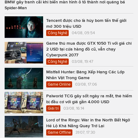
BMW gây tranh cãi khi biến màn hình ô tô thành nơi quảng bá
Spider-Man
Tencent được cho là hủy bom tấn thế giới
mở 300 triệu USD
Công Nghệ
04/08, 09:54
Game thủ mua được GTX 1050 Ti với giá chỉ
2 USD tại cửa hàng đồ cũ, vẫn chạy
Cyberpunk 2077
Công Nghệ
03/08, 19:47
Mistfall Hunter: Bảng Xếp Hạng Các Lớp
Nhân Vật Trong Game
Game Online
03/08, 17:06
Palworld TCG gây sốt ngày ra mắt, thẻ hiếm
bị đầu cơ với giá gần 4.000 USD
Giải trí
03/08, 16:14
Lord of the Rings: War in the North Bất Ngờ
Hé Lộ Khả Năng Quay Trở Lại
Game Offline
31/07, 17:30