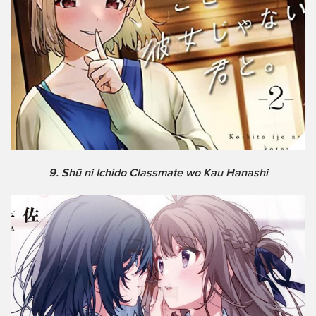
9. Shū ni Ichido Classmate wo Kau Hanashi