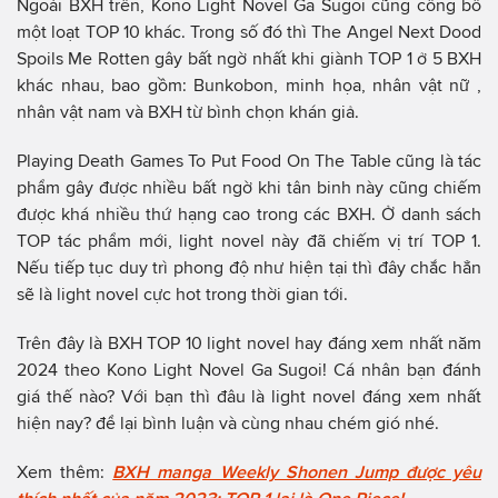
Ngoài BXH trên, Kono Light Novel Ga Sugoi cũng công bố
một loạt TOP 10 khác. Trong số đó thì The Angel Next Dood
Spoils Me Rotten gây bất ngờ nhất khi giành TOP 1 ở 5 BXH
khác nhau, bao gồm: Bunkobon, minh họa, nhân vật nữ ,
nhân vật nam và BXH từ bình chọn khán giả.
Playing Death Games To Put Food On The Table cũng là tác
phẩm gây được nhiều bất ngờ khi tân binh này cũng chiếm
được khá nhiều thứ hạng cao trong các BXH. Ở danh sách
TOP tác phẩm mới, light novel này đã chiếm vị trí TOP 1.
Nếu tiếp tục duy trì phong độ như hiện tại thì đây chắc hẳn
sẽ là light novel cực hot trong thời gian tới.
Trên đây là BXH TOP 10 light novel hay đáng xem nhất năm
2024 theo Kono Light Novel Ga Sugoi! Cá nhân bạn đánh
giá thế nào? Với bạn thì đâu là light novel đáng xem nhất
hiện nay? để lại bình luận và cùng nhau chém gió nhé.
Xem thêm:
BXH manga Weekly Shonen Jump được yêu