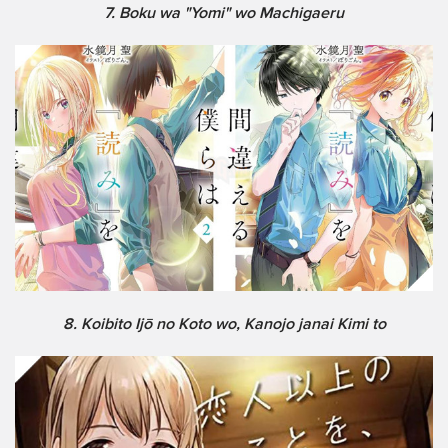
7. Boku wa "Yomi" wo Machigaeru
8. Koibito Ijō no Koto wo, Kanojo janai Kimi to