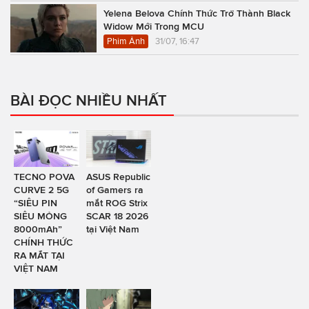
Yelena Belova Chính Thức Trở Thành Black
Widow Mới Trong MCU
Phim Ảnh
31/07, 16:47
BÀI ĐỌC NHIỀU NHẤT
TECNO POVA
ASUS Republic
CURVE 2 5G
of Gamers ra
“SIÊU PIN
mắt ROG Strix
SIÊU MỎNG
SCAR 18 2026
8000mAh”
tại Việt Nam
CHÍNH THỨC
RA MẮT TẠI
VIỆT NAM