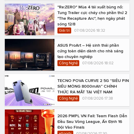
"Re:ZERO" Mùa 4 tái xuất bùng nổ:
Tung Trailer cực cháy cho phần thứ 2
"The Recapture Arc", hẹn ngày phát
sóng 12/8
Giải trí
07/08/2026 18:32
ASUS ProArt – Hệ sinh thái phần
cứng toàn diện dành cho nhà sáng
tạo chuyên nghiệp
Công Nghệ
07/08/2026 18:02
TECNO POVA CURVE 2 5G “SIÊU PIN
SIÊU MỎNG 8000mAh” CHÍNH
THỨC RA MẮT TẠI VIỆT NAM
Công Nghệ
07/08/2026 17:38
2026 PMPL VN Fall: Team Flash Dẫn
Đầu Sau Vòng League, Ấn Định 16
Đội Vào Finals
eSports
07/08/2026 17:30