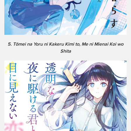
5. Tōmei na Yoru ni Kakeru Kimi to, Me ni Mienai Koi wo
Shita