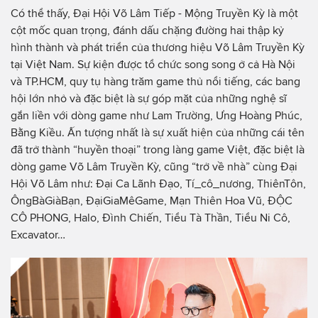
Có thể thấy, Đại Hội Võ Lâm Tiếp - Mộng Truyền Kỳ là một
cột mốc quan trọng, đánh dấu chặng đường hai thập kỷ
hình thành và phát triển của thương hiệu Võ Lâm Truyền Kỳ
tại Việt Nam. Sự kiện được tổ chức song song ở cả Hà Nội
và TP.HCM, quy tụ hàng trăm game thủ nổi tiếng, các bang
hội lớn nhỏ và đặc biệt là sự góp mặt của những nghệ sĩ
gắn liền với dòng game như Lam Trường, Ưng Hoàng Phúc,
Bằng Kiều. Ấn tượng nhất là sự xuất hiện của những cái tên
đã trở thành “huyền thoại” trong làng game Việt, đặc biệt là
dòng game Võ Lâm Truyền Kỳ, cũng “trở về nhà” cùng Đại
Hội Võ Lâm như: Đại Ca Lãnh Đạo, Tí_cô_nương, ThiênTôn,
ÔngBàGiàBạn, ĐạiGiaMêGame, Mạn Thiên Hoa Vũ, ĐỘC
CÔ PHONG, Halo, Đình Chiến, Tiểu Tà Thần, Tiểu Ni Cô,
Excavator…