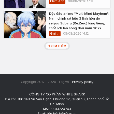
Phim Ảnh
08/08/2026 17:11
Độc đáo anime "Multi-Mind Mayhem":
Nam chính sở hữu 3 linh hồn do
seiyuu Subaru (Re:Zero) lồng tiếng,
chốt lịch lên sóng đầu năm 2027
Giải trí
08/08/2026 14:12
XEM THÊM
Copyright 2017 - 2026 - Lag.vn -
Privacy policy
CÔNG TY CỔ PHẦN WHITE SHARK
Địa chỉ: 780/14B Sư Vạn Hạnh, Phường 12, Quận 10, Thành phố Hồ
Chí Minh
MST: 0313720704
Email liên hệ:
info@lag.vn