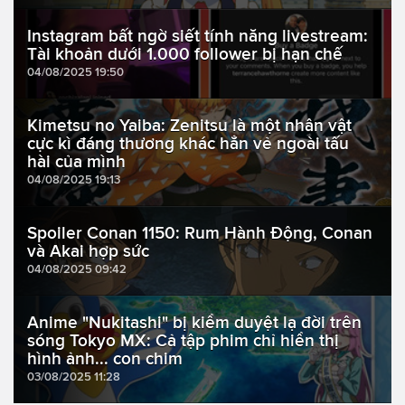
Instagram bất ngờ siết tính năng livestream:
Tài khoản dưới 1.000 follower bị hạn chế
04/08/2025 19:50
Kimetsu no Yaiba: Zenitsu là một nhân vật
cực kì đáng thương khác hẳn vẻ ngoài tấu
hài của mình
04/08/2025 19:13
Spoiler Conan 1150: Rum Hành Động, Conan
và Akai hợp sức
04/08/2025 09:42
Anime "Nukitashi" bị kiểm duyệt lạ đời trên
sóng Tokyo MX: Cả tập phim chỉ hiển thị
hình ảnh... con chim
03/08/2025 11:28