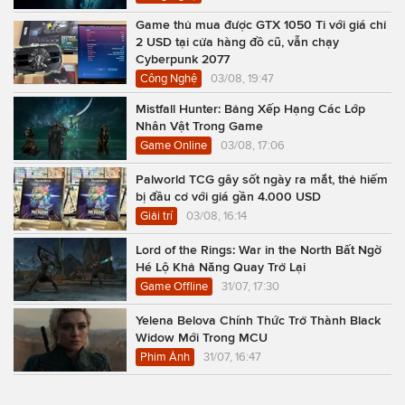
Game thủ mua được GTX 1050 Ti với giá chỉ
2 USD tại cửa hàng đồ cũ, vẫn chạy
Cyberpunk 2077
Công Nghệ
03/08, 19:47
Mistfall Hunter: Bảng Xếp Hạng Các Lớp
Nhân Vật Trong Game
Game Online
03/08, 17:06
Palworld TCG gây sốt ngày ra mắt, thẻ hiếm
bị đầu cơ với giá gần 4.000 USD
Giải trí
03/08, 16:14
Lord of the Rings: War in the North Bất Ngờ
Hé Lộ Khả Năng Quay Trở Lại
Game Offline
31/07, 17:30
Yelena Belova Chính Thức Trở Thành Black
Widow Mới Trong MCU
Phim Ảnh
31/07, 16:47