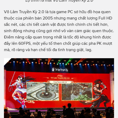
Lộ trình ra mắt Võ Lâm Truyền Kỳ 2.0
Võ Lâm Truyền Kỳ 2.0 là tựa game PC sở hữu đồ họa quen
thuộc của phiên bản 2005 nhưng mang chất lượng Full HD
sắc nét, các chi tiết cảnh vật được tinh chỉnh chi tiết hơn,
sinh động nhưng cũng gợi nhớ vô vàn cảm giác quen thuộc.
Điểm nâng cấp quan trọng nhất là tốc độ khung hình được
đẩy lên 60FPS, một yếu tố then chốt giúp các pha PK mượt
mà, rõ ràng và hạn chế tối đa tình trạng giật, lag.