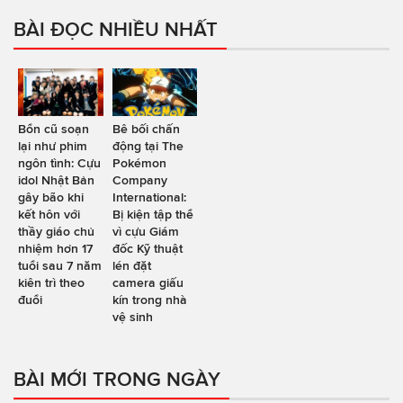
BÀI ĐỌC NHIỀU NHẤT
Bổn cũ soạn
Bê bối chấn
lại như phim
động tại The
ngôn tình: Cựu
Pokémon
idol Nhật Bản
Company
gây bão khi
International:
kết hôn với
Bị kiện tập thể
thầy giáo chủ
vì cựu Giám
nhiệm hơn 17
đốc Kỹ thuật
tuổi sau 7 năm
lén đặt
kiên trì theo
camera giấu
đuổi
kín trong nhà
vệ sinh
BÀI MỚI TRONG NGÀY