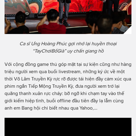
Ca sĩ Ưng Hoàng Phúc gợi nhớ lại huyền thoại
“TayChơiBốGià” uy chấn giang hồ
Với cộng đồng game thủ góp mặt tại sự kiện cũng như hàng
triệu người xem qua buổi livestream, những ký ức về một
thời Võ Lâm Truyền Kỳ rực rỡ được tái hiện đầy cảm xúc qua
phim ngắn Tiếp Mộng Truyền Kỳ, đưa người xem trở lại
quãng thanh xuân rực cháy: bỡ ngỡ khi chạm tay vào thế
giới kiếm hiệp tình, buổi offline đầu tiên đầy lạ lẫm cùng
anh em Bang hội chỉ biết nhau qua Yahoo,...