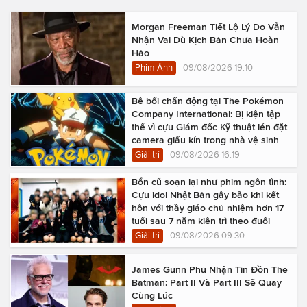
Morgan Freeman Tiết Lộ Lý Do Vẫn
Nhận Vai Dù Kịch Bản Chưa Hoàn
Hảo
Phim Ảnh
09/08/2026 19:10
Bê bối chấn động tại The Pokémon
Company International: Bị kiện tập
thể vì cựu Giám đốc Kỹ thuật lén đặt
camera giấu kín trong nhà vệ sinh
Giải trí
09/08/2026 16:19
Bổn cũ soạn lại như phim ngôn tình:
Cựu idol Nhật Bản gây bão khi kết
hôn với thầy giáo chủ nhiệm hơn 17
tuổi sau 7 năm kiên trì theo đuổi
Giải trí
09/08/2026 09:30
James Gunn Phủ Nhận Tin Đồn The
Batman: Part II Và Part III Sẽ Quay
Cùng Lúc