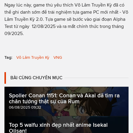
Ngay lúc này, game thủ yêu thích Võ Lâm Truyền Kỳ đã có
thể ghi danh sớm để trải nghiệm tựa game PC mới nhất - Võ
Lâm Truyền Kỳ 2.0. Tựa game sẽ bước vào giai đoạn Alpha
Test từ ngày 12/08/2025 và ra mắt chính thức trong tháng
09/2025.
Tag:
Võ Lâm Truyền Kỳ
VNG
BÀI CÙNG CHUYÊN MỤC
Spoiler Conan 1151: Conan và Akai đã tìm ra
chân tướng thật sự của Rum
06/08/2025 09:32
Top 5 waifu xinh đẹp nhất anime Isekai
Ojisan!