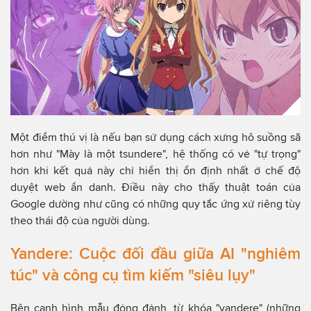
Một điểm thú vị là nếu bạn sử dụng cách xưng hô suồng sã
hơn như "Mày là một tsundere", hệ thống có vẻ "tự trọng"
hơn khi kết quả này chỉ hiển thị ổn định nhất ở chế độ
duyệt web ẩn danh. Điều này cho thấy thuật toán của
Google dường như cũng có những quy tắc ứng xử riêng tùy
theo thái độ của người dùng.
Yandere: Cuộc đối đầu giữa AI "nghiêm
túc" và công cụ tìm kiếm "siêu lụy"
Bên cạnh hình mẫu đỏng đảnh, từ khóa "yandere" (những