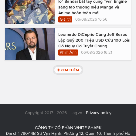
lồ" Bandai bắt tay cùng Twin Engine
sáng tạo thương hiệu Manga và
Anime hoàn toàn mới
Giải trí
06/08/2026 16:56
Leonardo DiCaprio Cùng Jeff Bezos
Lập Quỹ 200 Triệu USD Cứu 100 Loài
Có Nguy Cơ Tuyệt Chủng
Phim Ảnh
06/08/2026 16:21
XEM THÊM
Copyright 2017 - 2026 - Lag.vn -
Privacy policy
CÔNG TY CỔ PHẦN WHITE SHARK
Địa chỉ: 780/14B Sư Vạn Hạnh, Phường 12, Quận 10, Thành phố Hồ