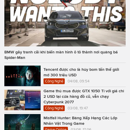
BMW gây tranh cãi khi biến màn hình ô tô thành nơi quảng bá
Spider-Man
Tencent được cho là hủy bom tấn thế giới
mở 300 triệu USD
Công Nghệ
04/08, 09:54
Game thủ mua được GTX 1050 Ti với giá chỉ
2 USD tại cửa hàng đồ cũ, vẫn chạy
Cyberpunk 2077
Công Nghệ
03/08, 19:47
Mistfall Hunter: Bảng Xếp Hạng Các Lớp
Nhân Vật Trong Game
Game Online
03/08, 17:06