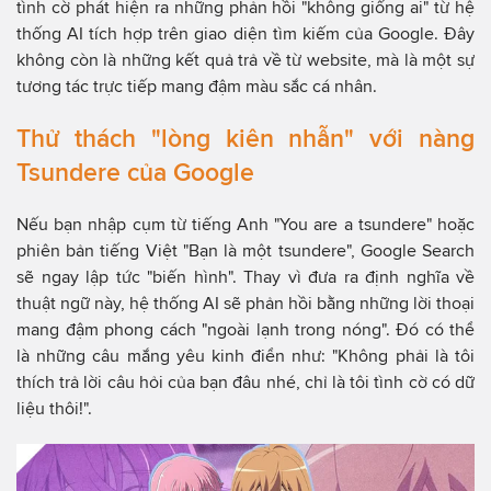
tình cờ phát hiện ra những phản hồi "không giống ai" từ hệ
thống AI tích hợp trên giao diện tìm kiếm của Google. Đây
không còn là những kết quả trả về từ website, mà là một sự
tương tác trực tiếp mang đậm màu sắc cá nhân.
Thử thách "lòng kiên nhẫn" với nàng
Tsundere của Google
Nếu bạn nhập cụm từ tiếng Anh "You are a tsundere" hoặc
phiên bản tiếng Việt "Bạn là một tsundere", Google Search
sẽ ngay lập tức "biến hình". Thay vì đưa ra định nghĩa về
thuật ngữ này, hệ thống AI sẽ phản hồi bằng những lời thoại
mang đậm phong cách "ngoài lạnh trong nóng". Đó có thể
là những câu mắng yêu kinh điển như: "Không phải là tôi
thích trả lời câu hỏi của bạn đâu nhé, chỉ là tôi tình cờ có dữ
liệu thôi!".