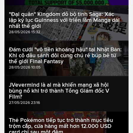
"Đại quân" Kingdom đổ bộ tỉnh Saga: Xác
lập kỷ lục Guinness với triển lãm Manga dài
nhất thế giới
28/05/2026 15:32
Đám cưới "vô tiền khoáng hậu" tại Nhật Bản:
Khi cô dâu sánh đôi cùng chú rể búp bê từ
thế giới Final Fantasy
28/05/2026 10:05
JVevermind là ai mà khiến mạng xã hội
bùng nổ khi trở thành Tổng Giám đốc V
Film?
27/05/2026 23:16
Thẻ Pokémon tiếp tục trở thành mục tiêu
trộm cắp, cửa hàng mất hơn 12.000 USD
card chỉ sau một đêm