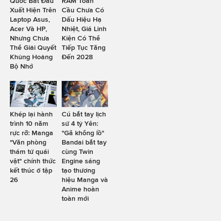
Quốc Bắt Đầu
RAM Toàn
Xuất Hiện Trên
Cầu Chưa Có
Laptop Asus,
Dấu Hiệu Hạ
Acer Và HP,
Nhiệt, Giá Linh
Nhưng Chưa
Kiện Có Thể
Thể Giải Quyết
Tiếp Tục Tăng
Khủng Hoảng
Đến 2028
Bộ Nhớ
Khép lại hành
Cú bắt tay lịch
trình 10 năm
sử 4 tỷ Yên:
rực rỡ: Manga
"Gã khổng lồ"
"Văn phòng
Bandai bắt tay
thám tử quái
cùng Twin
vật" chính thức
Engine sáng
kết thúc ở tập
tạo thương
26
hiệu Manga và
Anime hoàn
toàn mới