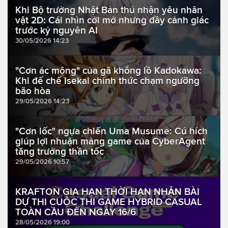
Khi Bộ trưởng Nhật Bản thú nhận yêu nhân
vật 2D: Cái nhìn cởi mở nhưng đầy cảnh giác
trước kỷ nguyên AI
30/05/2026 14:23
"Cơn ác mộng" của gã khổng lồ Kadokawa:
Khi đế chế Isekai chính thức chạm ngưỡng
bão hòa
29/05/2026 14:23
"Cơn lốc" ngựa chiến Uma Musume: Cú hích
giúp lợi nhuận mảng game của CyberAgent
tăng trưởng thần tốc
29/05/2026 10:57
KRAFTON GIA HẠN THỜI HẠN NHẬN BÀI
DỰ THI CUỘC THI GAME HYBRID CASUAL
TOÀN CẦU ĐẾN NGÀY 16/6
28/05/2026 19:00