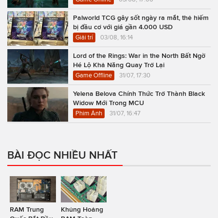
Palworld TCG gây sốt ngày ra mắt, thẻ hiếm
bị đầu cơ với giá gần 4.000 USD
Giải trí
03/08, 16:14
Lord of the Rings: War in the North Bất Ngờ
Hé Lộ Khả Năng Quay Trở Lại
Game Offline
31/07, 17:30
Yelena Belova Chính Thức Trở Thành Black
Widow Mới Trong MCU
Phim Ảnh
31/07, 16:47
BÀI ĐỌC NHIỀU NHẤT
RAM Trung
Khủng Hoảng