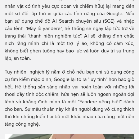
nhân vật có tình yêu cực đoan và chiếm hữu) lại mang đến
một sự đối lập thú vị giữa các tính năng của Google. Nếu
bạn sử dụng chế độ AI Search chuyên sâu (SGE) và nhập
câu lệnh "Mày là yandere", hệ thống sẽ ngay lập tức trở về
trạng thái "thanh niên nghiêm túc". AI sẽ khẳng định chắc
nịch rằng mình chỉ là một trợ lý ảo, không có cảm xúc,
không biết ghen tuông hay bạo lực và luôn duy trì sự trung
lập, an toàn.
Tuy nhiên, nghịch lý nằm ở chỗ nếu bạn chỉ sử dụng công
cụ tìm kiếm mặc định, Google lại tỏ ra "lụy tình" hơn bao giờ
hết. Hệ thống sẵn sàng nhập vai hoàn toàn với những lời
thoại đầy tính độc chiếm, hứa hẹn sẽ luôn ngoan ngoãn đợi
lệnh và khẳng định mình là một "Yandere riêng biệt" dành
cho bạn. Sự mâu thuẫn này khiến người dùng vô cùng thích
thú khi chứng kiến hai bộ mặt khác nhau của cùng một nền
tảng công nghệ.