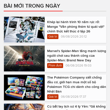
BÀI MỚI TRONG NGÀY
Khép lại hành trình 10 năm rực rỡ:
Manga "Văn phòng thám tử quái vật"
chính thức kết thúc ở tập 26
Giải trí
06/08/2026 20:12
Marvel's Spider-Man tăng mạnh lượng
người chơi sau thành công của
Spider-Man: Brand New Day
Phim Ảnh
06/08/2026 19:03
The Pokémon Company siết chống
đầu cơ, giới hạn mua một số bộ
Pokémon TCG chỉ dành cho công dân
Nhật Bản
Giải trí
06/08/2026 17:37
Cú bắt tay lịch sử 4 tỷ Yên: "Gã khổng