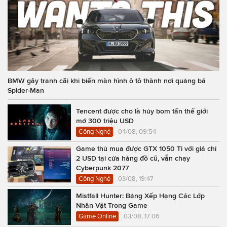
BMW gây tranh cãi khi biến màn hình ô tô thành nơi quảng bá
Spider-Man
Tencent được cho là hủy bom tấn thế giới
mở 300 triệu USD
Công Nghệ
04/08, 09:54
Game thủ mua được GTX 1050 Ti với giá chỉ
2 USD tại cửa hàng đồ cũ, vẫn chạy
Cyberpunk 2077
Công Nghệ
03/08, 19:47
Mistfall Hunter: Bảng Xếp Hạng Các Lớp
Nhân Vật Trong Game
Game Online
03/08, 17:06