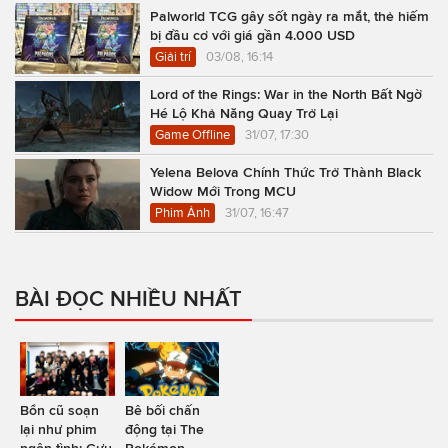
Palworld TCG gây sốt ngày ra mắt, thẻ hiếm
bị đầu cơ với giá gần 4.000 USD
Giải trí
03/08, 16:14
Lord of the Rings: War in the North Bất Ngờ
Hé Lộ Khả Năng Quay Trở Lại
Game Offline
31/07, 17:30
Yelena Belova Chính Thức Trở Thành Black
Widow Mới Trong MCU
Phim Ảnh
31/07, 16:47
BÀI ĐỌC NHIỀU NHẤT
Bổn cũ soạn
Bê bối chấn
lại như phim
động tại The
ngôn tình: Cựu
Pokémon