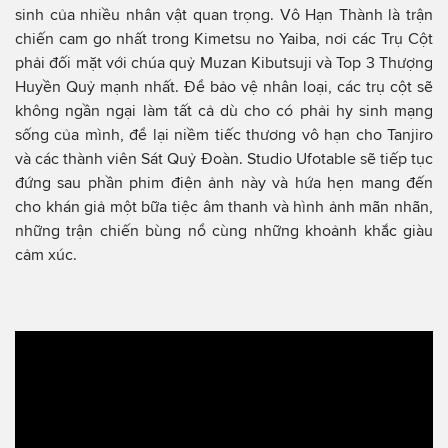
sinh của nhiều nhân vật quan trọng. Vô Hạn Thành là trận
chiến cam go nhất trong Kimetsu no Yaiba, nơi các Trụ Cột
phải đối mặt với chúa quỷ Muzan Kibutsuji và Top 3 Thượng
Huyền Quỷ mạnh nhất. Để bảo vệ nhân loại, các trụ cột sẽ
không ngần ngại làm tất cả dù cho có phải hy sinh mạng
sống của mình, để lại niềm tiếc thương vô hạn cho Tanjiro
và các thành viên Sát Quỷ Đoàn. Studio Ufotable sẽ tiếp tục
đứng sau phần phim điện ảnh này và hứa hẹn mang đến
cho khán giả một bữa tiệc âm thanh và hình ảnh mãn nhãn,
những trận chiến bùng nổ cùng những khoảnh khắc giàu
cảm xúc.