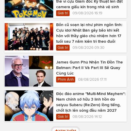
thể vì cựu Giám đốc Kỹ thuật lén đặt
camera giấu kín trong nhà vệ sinh
Giải trí
09/08/2026 16:19
Bổn cũ soạn lại như phim ngôn tình:
Cựu idol Nhật Bản gây bão khi kết
hôn với thầy giáo chủ nhiệm hơn 17
tuổi sau 7 năm kiên trì theo đuổi
Giải trí
09/08/2026 09:30
James Gunn Phủ Nhận Tin Đồn The
Batman: Part II Và Part III Sẽ Quay
Cùng Lúc
Phim Ảnh
08/08/2026 17:11
Độc đáo anime "Multi-Mind Mayhem":
Nam chính sở hữu 3 linh hồn do
seiyuu Subaru (Re:Zero) lồng tiếng,
chốt lịch lên sóng đầu năm 2027
Giải trí
08/08/2026 14:12
XEM THÊM