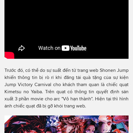
Trước đó, có thể do sự suất đến từ trang web Shonen Jump
khiến thông tin bị rò rỉ khi đăng tải quà tặng của sự kiện
Jump Victory Carnival cho khách tham quan là chiếc quạt
Kimetsu no Yaiba. Trên quạt có thông tin quyết định sản
xuất 3 phần movie cho arc "Vô hạn thành". Hiện tại thì hình
ảnh chiếc quạt đã bị gỡ khỏi trang web.