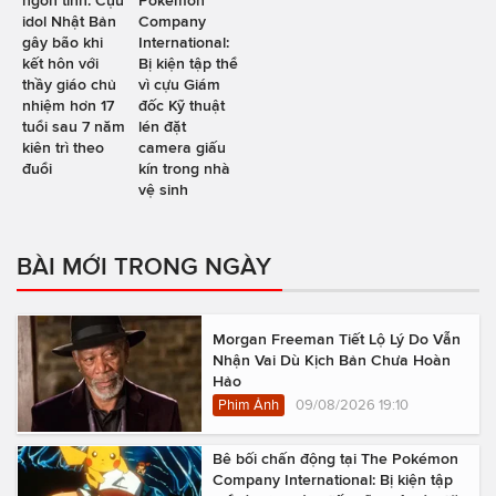
idol Nhật Bản
Company
gây bão khi
International:
kết hôn với
Bị kiện tập thể
thầy giáo chủ
vì cựu Giám
nhiệm hơn 17
đốc Kỹ thuật
tuổi sau 7 năm
lén đặt
kiên trì theo
camera giấu
đuổi
kín trong nhà
vệ sinh
BÀI MỚI TRONG NGÀY
Morgan Freeman Tiết Lộ Lý Do Vẫn
Nhận Vai Dù Kịch Bản Chưa Hoàn
Hảo
Phim Ảnh
09/08/2026 19:10
Bê bối chấn động tại The Pokémon
Company International: Bị kiện tập