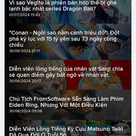
Vì sao Vegito là phiên bản hợp thể bị ghẻ
lạnh bậc nhất series Dragon Ball?
01/07/2024 15:42
"Conan - Ngôi sao năm cánh triệu đô": Đột
phá kỷ lục với 15 tỷ yên sau 73 ngày công
chiếu
30/06/2024 21:17
Diễn viên lồng tiếng của nhân vật Sanji chia
sẻ quan điểm gây bất ngờ về nhân vật.
30/06/2024 20:17
Chủ Tịch FromSoftware Sẵn Sàng Làm Phim
Elden Ring, Nhưng Với Một Điều Kiện
30/06/2024 09:08
Diễn Viên Lồng Tiếng Kỳ Cựu Matsuno Taiki
Đã Qua Đời Ở Tuổi 56