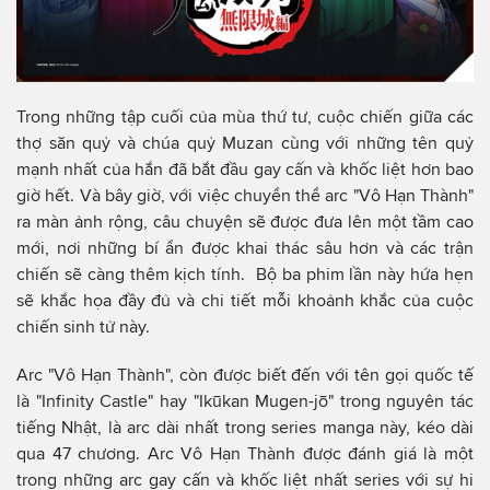
Trong những tập cuối của mùa thứ tư, cuộc chiến giữa các
thợ săn quỷ và chúa quỷ Muzan cùng với những tên quỷ
mạnh nhất của hắn đã bắt đầu gay cấn và khốc liệt hơn bao
giờ hết. Và bây giờ, với việc chuyển thể arc "Vô Hạn Thành"
ra màn ảnh rộng, câu chuyện sẽ được đưa lên một tầm cao
mới, nơi những bí ẩn được khai thác sâu hơn và các trận
chiến sẽ càng thêm kịch tính. Bộ ba phim lần này hứa hẹn
sẽ khắc họa đầy đủ và chi tiết mỗi khoảnh khắc của cuộc
chiến sinh tử này.
Arc "Vô Hạn Thành", còn được biết đến với tên gọi quốc tế
là "Infinity Castle" hay "Ikūkan Mugen-jō" trong nguyên tác
tiếng Nhật, là arc dài nhất trong series manga này, kéo dài
qua 47 chương. Arc Vô Hạn Thành được đánh giá là một
trong những arc gay cấn và khốc liệt nhất series với sự hi