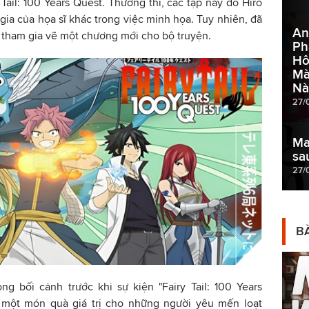
Tail: 100 Years Quest. Thường thì, các tập này do Hiro
gia của họa sĩ khác trong việc minh họa. Tuy nhiên, đã
An
ếp tham gia vẽ một chương mới cho bộ truyện.
Ph
Hô
Mà
Nà
27/
Ma
sa
27/
BÀ
ng bối cảnh trước khi sự kiện "Fairy Tail: 100 Years
à một món quà giá trị cho những người yêu mến loạt