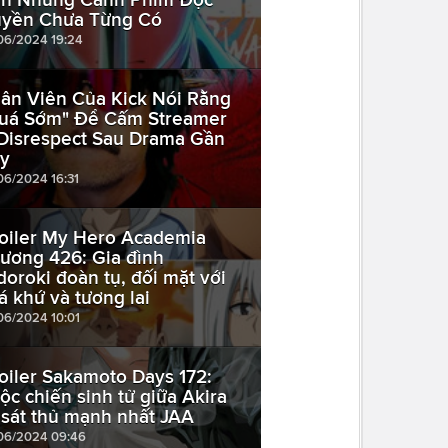
yền Chưa Từng Có
06/2024 19:24
ân Viên Của Kick Nói Rằng
uá Sớm" Để Cấm Streamer
Disrespect Sau Drama Gần
y
06/2024 16:31
oiler My Hero Academia
ương 426: Gia đình
doroki đoàn tụ, đối mặt với
á khứ và tương lai
06/2024 10:01
oiler Sakamoto Days 172:
ộc chiến sinh tử giữa Akira
 sát thủ mạnh nhất JAA
06/2024 09:46