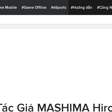
me Mobile
#Game Offline
#eSports
#Hướng dẫn
#Công 
Tác Giả MASHIMA Hiro 