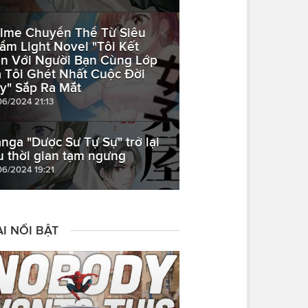
ime Chuyển Thể Từ Siêu
ẩm Light Novel "Tôi Kết
n Với Người Bạn Cùng Lớp
 Tôi Ghét Nhất Cuộc Đời
y" Sắp Ra Mắt
06/2024 21:13
nga "Dược Sư Tự Sự" trở lại
u thời gian tạm ngưng
06/2024 19:21
I NỔI BẬT