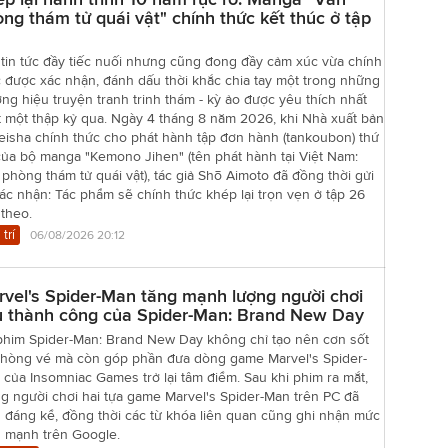
ng thám tử quái vật" chính thức kết thúc ở tập
tin tức đầy tiếc nuối nhưng cũng đong đầy cảm xúc vừa chính
 được xác nhận, đánh dấu thời khắc chia tay một trong những
ng hiệu truyện tranh trinh thám - kỳ ảo được yêu thích nhất
t một thập kỷ qua. Ngày 4 tháng 8 năm 2026, khi Nhà xuất bản
eisha chính thức cho phát hành tập đơn hành (tankoubon) thứ
của bộ manga "Kemono Jihen" (tên phát hành tại Việt Nam:
phòng thám tử quái vật), tác giả Shō Aimoto đã đồng thời gửi
xác nhận: Tác phẩm sẽ chính thức khép lại trọn vẹn ở tập 26
 theo.
 trí
06/08/2026 20:12
vel's Spider-Man tăng mạnh lượng người chơi
u thành công của Spider-Man: Brand New Day
phim Spider-Man: Brand New Day không chỉ tạo nên cơn sốt
 phòng vé mà còn góp phần đưa dòng game Marvel's Spider-
của Insomniac Games trở lại tâm điểm. Sau khi phim ra mắt,
g người chơi hai tựa game Marvel's Spider-Man trên PC đã
 đáng kể, đồng thời các từ khóa liên quan cũng ghi nhận mức
g mạnh trên Google.