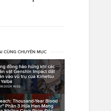
ÀI CÙNG CHUYÊN MỤC
ng đồng hào hứng khi các
ân vật Genshin Impact đặt
ân vào vũ trụ của Kimetsu
 Yaiba
06/2024 14:02
leach: Thousand-Year Blood
r" Phần 3 Hứa Hẹn Mang
n Những Cảnh Phim Độc