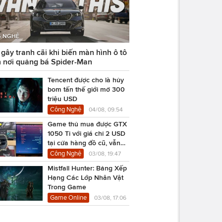
 NGHỆ
ây tranh cãi khi biến màn hình ô tô
 nơi quảng bá Spider-Man
Tencent được cho là hủy
bom tấn thế giới mở 300
triệu USD
Công Nghệ
04/08, 09:54
Game thủ mua được GTX
1050 Ti với giá chỉ 2 USD
tại cửa hàng đồ cũ, vẫn
chạy Cyberpunk 2077
Công Nghệ
03/08, 19:47
Mistfall Hunter: Bảng Xếp
Hạng Các Lớp Nhân Vật
Trong Game
Game Online
03/08, 17:06