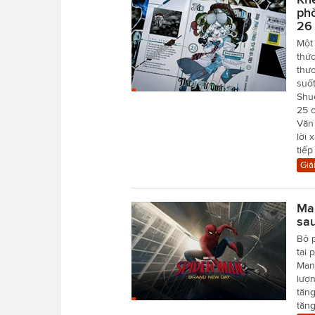
phò
26
Một 
thức
thươ
suố
Shu
25 
Văn 
lời 
tiếp
Giải
Mar
sa
Bộ 
tại
Man 
lượn
tăng
tăn