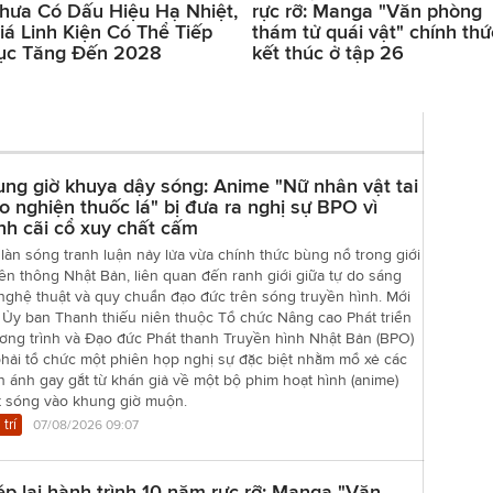
hưa Có Dấu Hiệu Hạ Nhiệt,
rực rỡ: Manga "Văn phòng
iá Linh Kiện Có Thể Tiếp
thám tử quái vật" chính thứ
ục Tăng Đến 2028
kết thúc ở tập 26
ng giờ khuya dậy sóng: Anime "Nữ nhân vật tai
 nghiện thuốc lá" bị đưa ra nghị sự BPO vì
nh cãi cổ xuy chất cấm
làn sóng tranh luận nảy lửa vừa chính thức bùng nổ trong giới
ền thông Nhật Bản, liên quan đến ranh giới giữa tự do sáng
nghệ thuật và quy chuẩn đạo đức trên sóng truyền hình. Mới
 Ủy ban Thanh thiếu niên thuộc Tổ chức Nâng cao Phát triển
ơng trình và Đạo đức Phát thanh Truyền hình Nhật Bản (BPO)
hải tổ chức một phiên họp nghị sự đặc biệt nhằm mổ xẻ các
 ánh gay gắt từ khán giả về một bộ phim hoạt hình (anime)
t sóng vào khung giờ muộn.
 trí
07/08/2026 09:07
p lại hành trình 10 năm rực rỡ: Manga "Văn