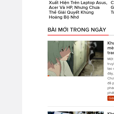
Xuất Hiện Trên Laptop Asus,
C
Acer Và HP, Nhưng Chưa
G
Thể Giải Quyết Khủng
T
Hoảng Bộ Nhớ
BÀI MỚI TRONG NGÀY
Khu
mèo
tra
Một 
truy
tạo 
đây,
Chư
đã p
phản
phá
Giải
Khé