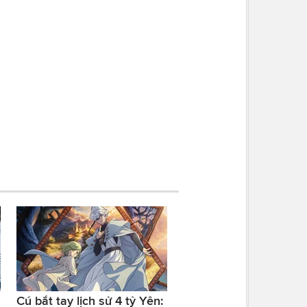
Cú bắt tay lịch sử 4 tỷ Yên: