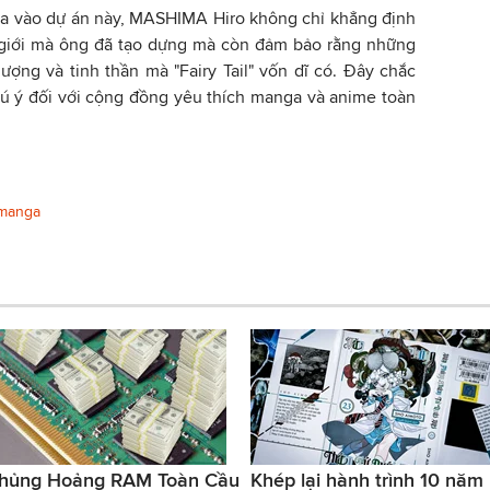
m gia vào dự án này, MASHIMA Hiro không chỉ khẳng định
ế giới mà ông đã tạo dựng mà còn đảm bảo rằng những
lượng và tinh thần mà "Fairy Tail" vốn dĩ có. Đây chắc
hú ý đối với cộng đồng yêu thích manga và anime toàn
manga
hủng Hoảng RAM Toàn Cầu
Khép lại hành trình 10 năm