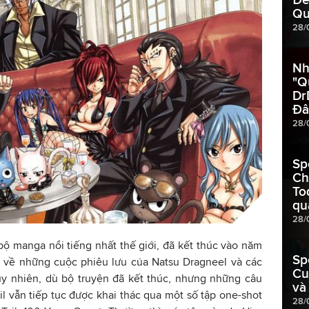
Qu
28/
Nh
"Q
Dr
Đâ
28/
Sp
Ch
To
qu
28/
 bộ manga nổi tiếng nhất thế giới, đã kết thúc vào năm
Sp
ể về những cuộc phiêu lưu của Natsu Dragneel và các
Cu
uy nhiên, dù bộ truyện đã kết thúc, nhưng những câu
và
il vẫn tiếp tục được khai thác qua một số tập one-shot
28/