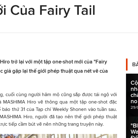
 Của Fairy Tail
ro trở lại với một tập one-shot mới của "Fairy
B
c giả gặp lại thế giới phép thuật qua nét vẽ của
Cộ
nh
ng, cuối cùng người hâm mộ cũng sắp được tái ngộ với
ch
no
 giả MASHIMA Hiro vẽ thông qua một tập one-shot đặc
29/
số báo thứ 31 của Tạp chí Weekly Shonen vào tuần sau.
ả MASHIMA Hiro, người đã tạo nên thế giới phép thuật
ẽ trực tiếp cầm bút vẽ nên những trang truyện này.
"B
Wa
Đế