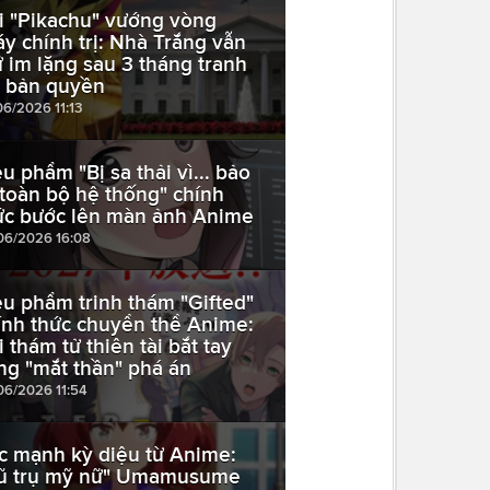
i "Pikachu" vướng vòng
áy chính trị: Nhà Trắng vẫn
ữ im lặng sau 3 tháng tranh
i bản quyền
06/2026 11:13
êu phẩm "Bị sa thải vì... bảo
ì toàn bộ hệ thống" chính
ức bước lên màn ảnh Anime
06/2026 16:08
êu phẩm trinh thám "Gifted"
ính thức chuyển thể Anime:
i thám tử thiên tài bắt tay
ng "mắt thần" phá án
06/2026 11:54
c mạnh kỳ diệu từ Anime:
ũ trụ mỹ nữ" Umamusume