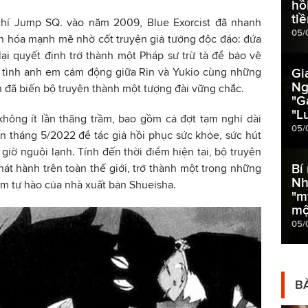
hồ
ti
 chí Jump SQ. vào năm 2009, Blue Exorcist đã nhanh
05/
n hóa mạnh mẽ nhờ cốt truyện giả tưởng độc đáo: đứa
ại quyết định trở thành một Pháp sư trừ tà để bảo vệ
m, tình anh em cảm động giữa Rin và Yukio cùng những
Gi
Ng
 đã biến bộ truyện thành một tượng đài vững chắc.
"G
"Lu
không ít lần thăng trầm, bao gồm cả đợt tạm nghỉ dài
05/
n tháng 5/2022 để tác giả hồi phục sức khỏe, sức hút
giờ nguội lạnh. Tính đến thời điểm hiện tại, bộ truyện
Bí
át hành trên toàn thế giới, trở thành một trong những
Nh
iềm tự hào của nhà xuất bản Shueisha.
"m
mộ
05/
BÀ