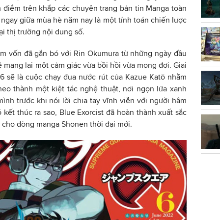
m điểm trên khắp các chuyên trang bản tin Manga toàn
i ngay giữa mùa hè năm nay là một tính toán chiến lược
 thị trường nội dung số.
Nam vốn đã gắn bó với Rin Okumura từ những ngày đầu
ẽ mang lại một cảm giác vừa bồi hồi vừa mong đợi. Giai
6 sẽ là cuộc chạy đua nước rút của Kazue Katō nhằm
heo thành một kiệt tác nghệ thuật, nơi ngọn lửa xanh
ình trước khi nói lời chia tay vĩnh viễn với người hâm
ó kết thúc ra sao, Blue Exorcist đã hoàn thành xuất sắc
ú cho dòng manga Shonen thời đại mới.