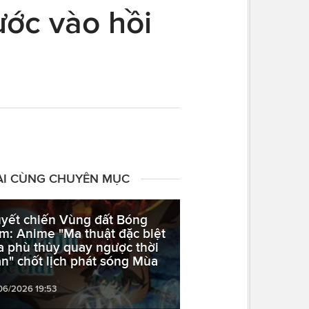
ước vào hồi
ÀI CÙNG CHUYÊN MỤC
yết chiến Vùng đất Bóng
m: Anime "Ma thuật đặc biệt
a phù thủy quay ngược thời
an" chốt lịch phát sóng Mùa
06/2026 19:53