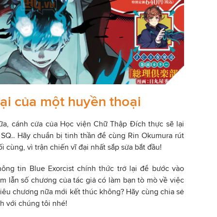
lại của một huyền thoại
ữa, cánh cửa của Học viện Chữ Thập Đích thực sẽ lại
 SQ.. Hãy chuẩn bị tinh thần để cùng Rin Okumura rút
 cùng, vì trận chiến vĩ đại nhất sắp sửa bắt đầu!
ông tin Blue Exorcist chính thức trở lại để bước vào
m lẫn số chương của tác giả có làm bạn tò mò về việc
iêu chương nữa mới kết thúc không? Hãy cùng chia sẻ
h với chúng tôi nhé!