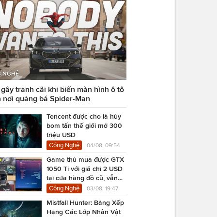
 NGHỆ
ây tranh cãi khi biến màn hình ô tô
 nơi quảng bá Spider-Man
Tencent được cho là hủy
bom tấn thế giới mở 300
triệu USD
Công Nghệ
04/08, 09:54
Game thủ mua được GTX
1050 Ti với giá chỉ 2 USD
tại cửa hàng đồ cũ, vẫn
chạy Cyberpunk 2077
Công Nghệ
03/08, 19:47
Mistfall Hunter: Bảng Xếp
Hạng Các Lớp Nhân Vật