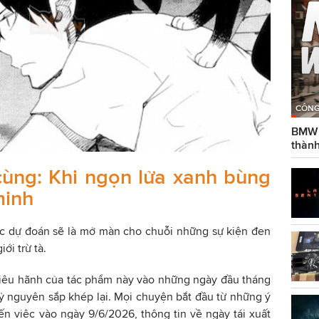
CÔNG
BMW g
thành
cùng: Khi ngọn lửa xanh bùng
minh
ợc dự đoán sẽ là mở màn cho chuỗi những sự kiện đen
ới trừ tà.
kiêu hãnh của tác phẩm này vào những ngày đầu tháng
ỷ nguyên sắp khép lại. Mọi chuyện bắt đầu từ những ý
n việc vào ngày 9/6/2026, thông tin về ngày tái xuất