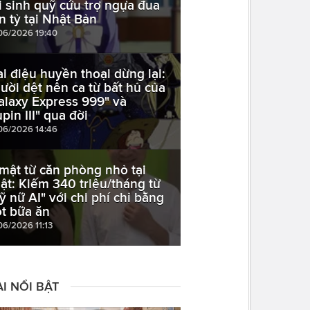
i sinh quỹ cứu trợ ngựa đua
ền tỷ tại Nhật Bản
06/2026 19:40
ai điệu huyền thoại dừng lại:
ười dệt nên ca từ bất hủ của
alaxy Express 999" và
pin III" qua đời
06/2026 14:46
 mật từ căn phòng nhỏ tại
ật: Kiếm 340 triệu/tháng từ
ỹ nữ AI" với chi phí chỉ bằng
t bữa ăn
06/2026 11:13
I NỔI BẬT