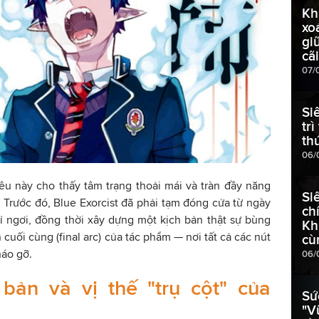
Kh
xo
gi
cã
07/
Si
tr
th
06/
u này cho thấy tâm trạng thoải mái và tràn đầy năng
Si
. Trước đó, Blue Exorcist đã phải tạm đóng cửa từ ngày
ch
hỉ ngơi, đồng thời xây dựng một kịch bản thật sự bùng
Kh
cuối cùng (final arc) của tác phẩm — nơi tất cả các nút
cù
háo gỡ.
06/
 bản và vị thế "trụ cột" của
Sứ
"V