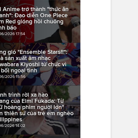
i Anime trở thành "thức ăn
anh": Đạo diễn One Piece
lm Red gióng hồi chuông
nh báo
06/2026 17:54
ng gió "Ensemble Stars!!":
à sản xuất âm nhạc
wabara Kiyoshi từ chức vì
 bối ngoại tình
06/2026 15:56
nh trình rời xa hào
ang của Eimi Fukada: Từ
ữ hoàng phim người lớn"
n thiên sứ của trẻ em nghèo
ilippines
06/2026 14:02