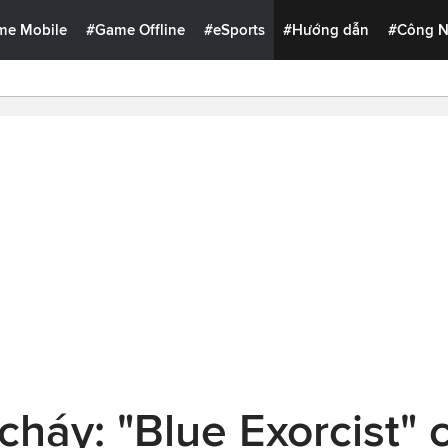
me Mobile
#Game Offline
#eSports
#Hướng dẫn
#Công 
 cháy: "Blue Exorcist" 