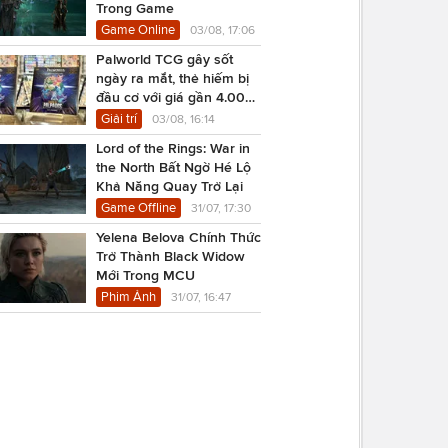
Trong Game
Game Online
03/08, 17:06
Palworld TCG gây sốt
ngày ra mắt, thẻ hiếm bị
đầu cơ với giá gần 4.000
USD
Giải trí
03/08, 16:14
Lord of the Rings: War in
the North Bất Ngờ Hé Lộ
Khả Năng Quay Trở Lại
Game Offline
31/07, 17:30
Yelena Belova Chính Thức
Trở Thành Black Widow
Mới Trong MCU
Phim Ảnh
31/07, 16:47