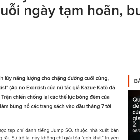
chuỗi ngày tạm hoãn, b
ch lũy năng lượng cho chặng đường cuối cùng,
B
st" (Ao no Exorcist) của nữ tác giả Kazue Katō đã
. Trận chiến chống lại các thế lực bóng đêm của
Qu
đê
c làm bùng nổ các trang sách vào đầu tháng 7 tới
củ
gi
2
ợc tạp chí danh tiếng Jump SQ. thuộc nhà xuất bản
08/
rãi. Sự trở lại này không chỉ giải tỏa "cơn khát" truyện