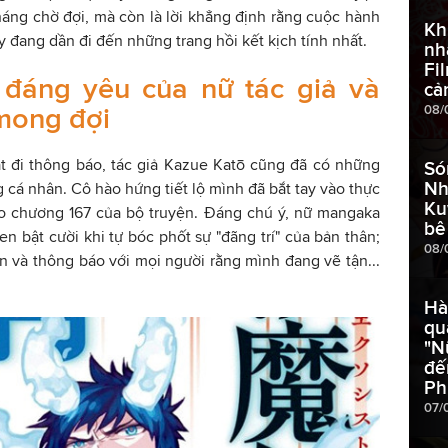
áng chờ đợi, mà còn là lời khẳng định rằng cuộc hành
Kh
ày đang dần đi đến những trang hồi kết kịch tính nhất.
nh
Fi
đáng yêu của nữ tác giả và
cả
mong đợi
08/
t đi thông báo, tác giả Kazue Katō cũng đã có những
Só
Nh
ng cá nhân. Cô hào hứng tiết lộ mình đã bắt tay vào thực
Ku
ho chương 167 của bộ truyện. Đáng chú ý, nữ mangaka
bê
n bật cười khi tự bóc phốt sự "đãng trí" của bản thân;
08/
ẫn và thông báo với mọi người rằng mình đang vẽ tận...
Hà
qu
"N
đế
Ph
07/