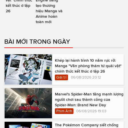
kết thúc ở tập
tạo thương
26
hiệu Manga và
Anime hoàn
toàn mới
BÀI MỚI TRONG NGÀY
Khép lại hành trình 10 năm rực rỡ:
Manga "Văn phòng thám tử quái vật"
chính thức kết thúc ở tập 26
Giải trí
06/08/2026 20:12
Marvel's Spider-Man tăng mạnh lượng
người chơi sau thành công của
Spider-Man: Brand New Day
Phim Ảnh
06/08/2026 19:03
The Pokémon Company siết chống