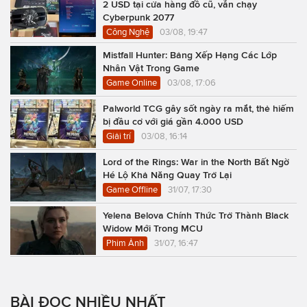
2 USD tại cửa hàng đồ cũ, vẫn chạy
Cyberpunk 2077
Công Nghệ
03/08, 19:47
Mistfall Hunter: Bảng Xếp Hạng Các Lớp
Nhân Vật Trong Game
Game Online
03/08, 17:06
Palworld TCG gây sốt ngày ra mắt, thẻ hiếm
bị đầu cơ với giá gần 4.000 USD
Giải trí
03/08, 16:14
Lord of the Rings: War in the North Bất Ngờ
Hé Lộ Khả Năng Quay Trở Lại
Game Offline
31/07, 17:30
Yelena Belova Chính Thức Trở Thành Black
Widow Mới Trong MCU
Phim Ảnh
31/07, 16:47
BÀI ĐỌC NHIỀU NHẤT