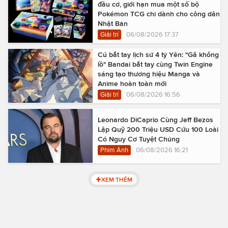
đầu cơ, giới hạn mua một số bộ
Pokémon TCG chỉ dành cho công dân
Nhật Bản
Giải trí
06/08/2026 17:37
Cú bắt tay lịch sử 4 tỷ Yên: "Gã khổng
lồ" Bandai bắt tay cùng Twin Engine
sáng tạo thương hiệu Manga và
Anime hoàn toàn mới
Giải trí
06/08/2026 16:56
Leonardo DiCaprio Cùng Jeff Bezos
Lập Quỹ 200 Triệu USD Cứu 100 Loài
Có Nguy Cơ Tuyệt Chủng
Phim Ảnh
06/08/2026 16:21
XEM THÊM