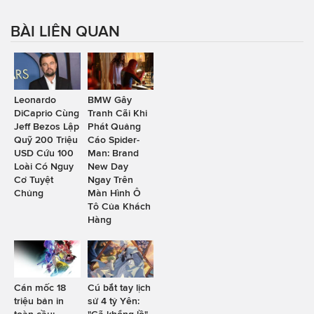
BÀI LIÊN QUAN
Leonardo
BMW Gây
DiCaprio Cùng
Tranh Cãi Khi
Jeff Bezos Lập
Phát Quảng
Quỹ 200 Triệu
Cáo Spider-
USD Cứu 100
Man: Brand
Loài Có Nguy
New Day
Cơ Tuyệt
Ngay Trên
Chủng
Màn Hình Ô
Tô Của Khách
Hàng
Cán mốc 18
Cú bắt tay lịch
triệu bản in
sử 4 tỷ Yên: