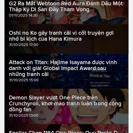
G2 Ra Mắt Webtoon Red Aura Đánh Dấu Một
Thập Kỷ Di Sản Đầy Tham Vọng
01/11/2025 14:30
Oshi no Ko gây tranh cãi vì cốt truyện gợi
nhớ bi kịch của Hana Kimura
31/10/2025 17:00
Attack on Titan: Hajime Isayama được vinh
danh với giải Global Impact Award sau
những tranh cãi
31/10/2025 15:00
Demon Slayer vượt One Piece trên
Crunchyroll, khơi mào tranh luận trong cộng
đồng fan
31/10/2025 13:00
Spoiler Chap 1164 One Piece: Quỷ Rocks D.