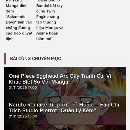
toàn cầu:
"Gã khổng lồ"
Manga đình
Bandai bắt tay
đám
cùng Twin
"Sakamoto
Engine sáng
Days" tiến vào
tạo thương
chặng đường
hiệu Manga và
cao trào quyết
Anime hoàn
định
toàn mới
BÀI CÙNG CHUYÊN MỤC
One Piece Egghead Arc Gây Tranh Cãi Vì
Khác Biệt So Với Manga
01/11/2025 17:00
Naruto Remake Tiếp Tục Trì Hoãn — Fan Chỉ
Trích Studio Pierrot “Quản Lý Kém”
01/11/2025 15:00