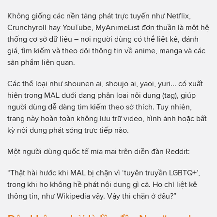
Không giống các nền tảng phát trực tuyến như Netflix,
Crunchyroll hay YouTube, MyAnimeList đơn thuần là một hệ
thống cơ sở dữ liệu – nơi người dùng có thể liệt kê, đánh
giá, tìm kiếm và theo dõi thông tin về anime, manga và các
sản phẩm liên quan.
Các thể loại như shounen ai, shoujo ai, yaoi, yuri... có xuất
hiện trong MAL dưới dạng phân loại nội dung (tag), giúp
người dùng dễ dàng tìm kiếm theo sở thích. Tuy nhiên,
trang này hoàn toàn không lưu trữ video, hình ảnh hoặc bất
kỳ nội dung phát sóng trực tiếp nào.
Một người dùng quốc tế mỉa mai trên diễn đàn Reddit:
“Thật hài hước khi MAL bị chặn vì ‘tuyên truyền LGBTQ+’,
trong khi họ không hề phát nội dung gì cả. Họ chỉ liệt kê
thông tin, như Wikipedia vậy. Vậy thì chặn ở đâu?”