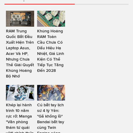
RAM Trung
Khủng Hoảng
Quốc Bắt Đầu
RAM Toàn
Xuất Hiện Trên
Cầu Chưa Có
Laptop Asus,
Dấu Hiệu Hạ
Acer Và HP,
Nhiệt, Giá Linh
Nhưng Chưa
Kiện Có Thể
Thể Giải Quyết
Tiếp Tục Tăng
Khủng Hoảng
Đến 2028
Bộ Nhớ
Khép lại hành
Cú bắt tay lịch
trình 10 năm
sử 4 tỷ Yên:
rực rỡ: Manga
"Gã khổng lồ"
"Văn phòng
Bandai bắt tay
thám tử quái
cùng Twin
vật" chính thức
Engine sáng