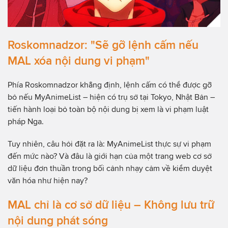
Roskomnadzor: "Sẽ gỡ lệnh cấm nếu
MAL xóa nội dung vi phạm"
Phía Roskomnadzor khẳng định, lệnh cấm có thể được gỡ
bỏ nếu MyAnimeList – hiện có trụ sở tại Tokyo, Nhật Bản –
tiến hành loại bỏ toàn bộ nội dung bị xem là vi phạm luật
pháp Nga.
Tuy nhiên, câu hỏi đặt ra là: MyAnimeList thực sự vi phạm
đến mức nào? Và đâu là giới hạn của một trang web cơ sở
dữ liệu đơn thuần trong bối cảnh nhạy cảm về kiểm duyệt
văn hóa như hiện nay?
MAL chỉ là cơ sở dữ liệu – Không lưu trữ
nội dung phát sóng